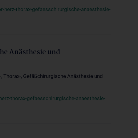
r-herz-thorax-gefaesschirurgische-anaesthesie-
che Anästhesie und
z-, Thorax-, Gefäßchirurgische Anästhesie und
herz-thorax-gefaesschirurgische-anaesthesie-