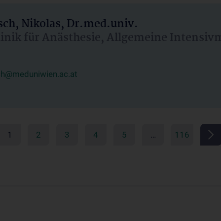
ch, Nikolas, Dr.med.univ.
linik für Anästhesie, Allgemeine Intensi
ch@meduniwien.ac.at
1
2
3
4
5
…
116