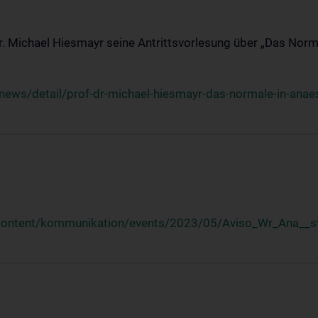
Dr. Michael Hiesmayr seine Antrittsvorlesung über „Das Norm
ews/detail/prof-dr-michael-hiesmayr-das-normale-in-anaes
/content/kommunikation/events/2023/05/Aviso_Wr_Ana__st