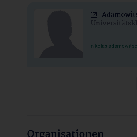
Adamowits
Universitätsk
nikolas.adamowits
Organisationen