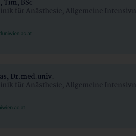
, Tim, BSc
linik für Anästhesie, Allgemeine Intensi
uniwien.ac.at
as, Dr.med.univ.
linik für Anästhesie, Allgemeine Intensi
wien.ac.at