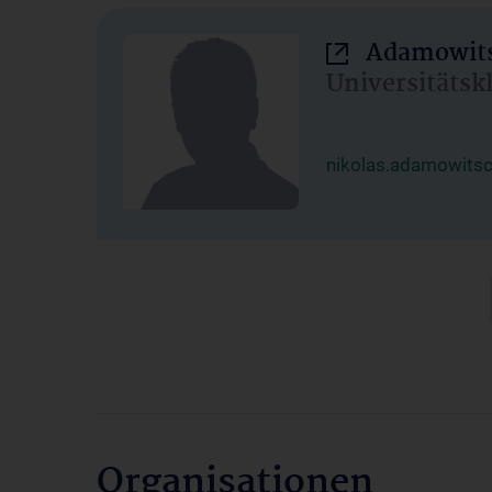
Adamowits
Universitätsk
nikolas.adamowits
Organisationen