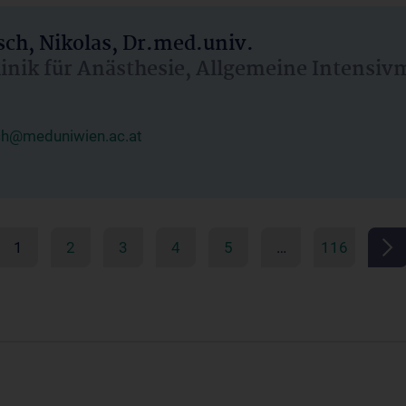
ch, Nikolas, Dr.med.univ.
linik für Anästhesie, Allgemeine Intensi
ch@meduniwien.ac.at
1
2
3
4
5
…
116