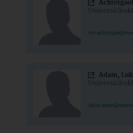
Achtergael
Universitätsk
tim.achtergael@med
Adam, Luk
Universitätsk
lukas.adam@meduni