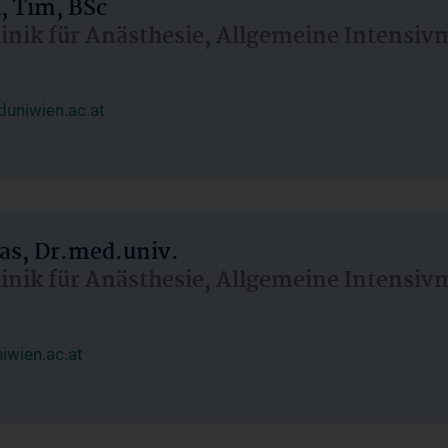
, Tim, BSc
linik für Anästhesie, Allgemeine Intensi
uniwien.ac.at
as, Dr.med.univ.
linik für Anästhesie, Allgemeine Intensi
wien.ac.at