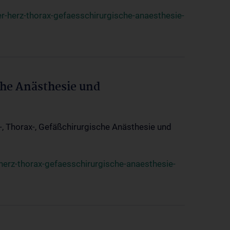
r-herz-thorax-gefaesschirurgische-anaesthesie-
che Anästhesie und
z-, Thorax-, Gefäßchirurgische Anästhesie und
herz-thorax-gefaesschirurgische-anaesthesie-