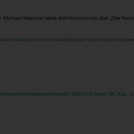
Dr. Michael Hiesmayr seine Antrittsvorlesung über „Das Norm
ews/detail/prof-dr-michael-hiesmayr-das-normale-in-anaes
/content/kommunikation/events/2023/05/Aviso_Wr_Ana__st