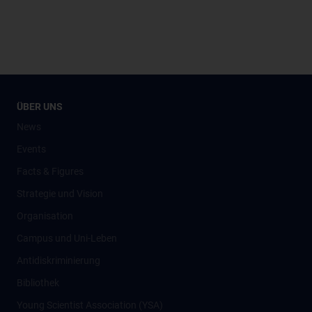
ÜBER UNS
News
Events
Facts & Figures
Strategie und Vision
Organisation
Campus und Uni-Leben
Antidiskriminierung
Bibliothek
Young Scientist Association (YSA)