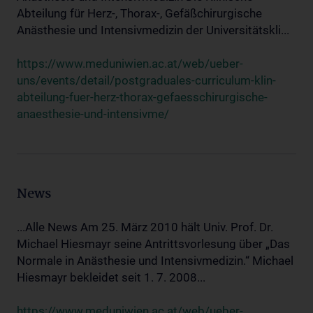
Abteilung für Herz-, Thorax-, Gefäßchirurgische
Anästhesie und Intensivmedizin der Universitätskli...
https://www.meduniwien.ac.at/web/ueber-
uns/events/detail/postgraduales-curriculum-klin-
abteilung-fuer-herz-thorax-gefaesschirurgische-
anaesthesie-und-intensivme/
News
...Alle News Am 25. März 2010 hält Univ. Prof. Dr.
Michael Hiesmayr seine Antrittsvorlesung über „Das
Normale in Anästhesie und Intensivmedizin.“ Michael
Hiesmayr bekleidet seit 1. 7. 2008...
https://www.meduniwien.ac.at/web/ueber-