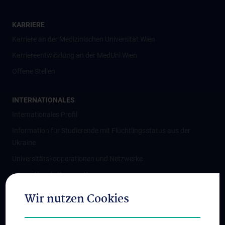
KARRIERE
Karriere an der Medizinischen Universität Wien
Karriereentwicklung an der MedUni Wien
Offene Stellen
INTERNATIONALES
Internationales Profil
Information für Studierende mit Flüchtlingsstatus aus der
Ukraine
Universitätskooperationen und Netzwerke
Internationale Kooperationen
Adjunct Professorships
Wir nutzen Cookies
Student & Staff Exchange
Das KPJ der MedUni Wien