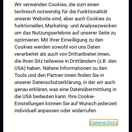
Wir verwenden Cookies, die zum einen
Graduiertentraining
technisch notwendig für die Funktionalität
Dual Career
unserer Website sind, aber auch Cookies zu
funktionellen, Marketing- und Analysezwecken
Trusted Reseach - Research Security - Foreign Interference
um das Nutzungserlebnis auf unserer Seite zu
UNESCO Lehrstuhl für Bioethik
optimieren. Mit Ihrer Einwilligung zu den
MUVI
Cookies werden sowohl von uns Daten
verarbeitet als auch von Drittanbieter:innen,
die ihren Sitz teilweise in Drittländern (z.B. den
USA) haben. Nähere Informationen zu den
Folgen Sie uns auf
Tools und den Partner:innen finden Sie in
unserer Datenschutzerklärung, in der wir auch
genau erklären, was eine Datenübermittlung in
die USA bedeuten kann. Ihre Cookie-
Einstellungen können Sie auf Wunsch jederzeit
individuell anpassen oder widerrufen.
PRESSE
JOBS
Datenschutz
MEDUNI SHOP