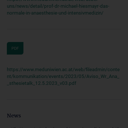
uns/news/detail/prof-dr-michael-hiesmayr-das-
normale-in-anaesthesie-und-intensivmedizin/
PDF
https://www.meduniwien.ac.at/web/fileadmin/conte
nt/kommunikation/events/2023/05/Aviso_Wr_Ana_
_sthesietalk_12.5.2023_v03.pdf
News