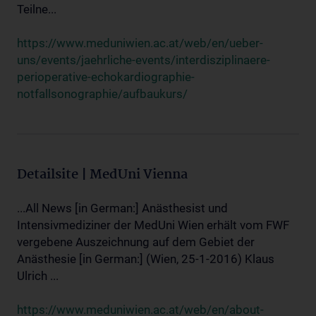
Teilne...
https://www.meduniwien.ac.at/web/en/ueber-
uns/events/jaehrliche-events/interdisziplinaere-
perioperative-echokardiographie-
notfallsonographie/aufbaukurs/
Detailsite | MedUni Vienna
...All News [in German:] Anästhesist und
Intensivmediziner der MedUni Wien erhält vom FWF
vergebene Auszeichnung auf dem Gebiet der
Anästhesie [in German:] (Wien, 25-1-2016) Klaus
Ulrich ...
https://www.meduniwien.ac.at/web/en/about-