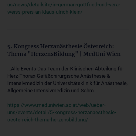
us/news/detailsite/in-german-gottfried-und-vera-
weiss-preis-an-klaus-ulrich-klein/
5. Kongress Herzanästhesie Österreich:
Thema "HerzensBildung" | MedUni Wien
...Alle Events Das Team der Klinischen Abteilung für
Herz-Thorax-Gefäßchirurgische Anästhesie &
Intensivmedizin der Universitätsklinik für Anästhesie,
Allgemeine Intensivmedizin und Schm...
https://www.meduniwien.ac.at/web/ueber-
uns/events/detail/5-kongress-herzanaesthesie-
oesterreich-thema-herzensbildung/