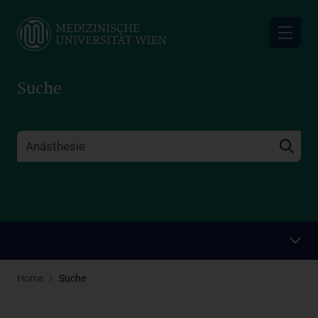
Skip
to
main
content
Suche
Home
Suche