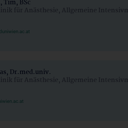
, Tim, BSc
linik für Anästhesie, Allgemeine Intensi
uniwien.ac.at
as, Dr.med.univ.
linik für Anästhesie, Allgemeine Intensi
wien.ac.at