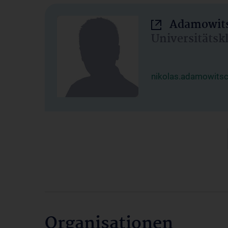
Adamowits
Universitätsk
nikolas.adamowits
Organisationen