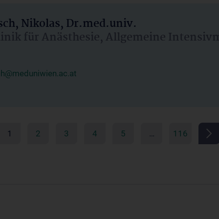
ch, Nikolas, Dr.med.univ.
linik für Anästhesie, Allgemeine Intensi
ch@meduniwien.ac.at
1
2
3
4
5
…
116