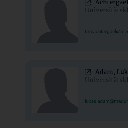
Achtergael
Universitätsk
tim.achtergael@med
Adam, Luk
Universitätsk
lukas.adam@meduni