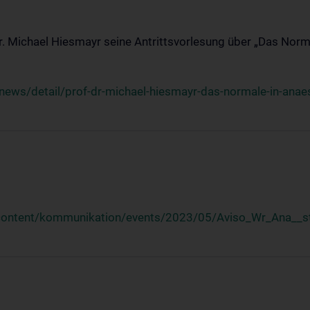
Dr. Michael Hiesmayr seine Antrittsvorlesung über „Das Norm
ews/detail/prof-dr-michael-hiesmayr-das-normale-in-anaes
/content/kommunikation/events/2023/05/Aviso_Wr_Ana__st