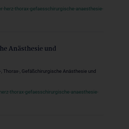
r-herz-thorax-gefaesschirurgische-anaesthesie-
che Anästhesie und
z-, Thorax-, Gefäßchirurgische Anästhesie und
herz-thorax-gefaesschirurgische-anaesthesie-