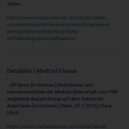
Teilne...
https://www.meduniwien.ac.at/web/en/ueber-
uns/events/jaehrliche-events/interdisziplinaere-
perioperative-echokardiographie-
notfallsonographie/aufbaukurs/
Detailsite | MedUni Vienna
...All News [in German:] Anästhesist und
Intensivmediziner der MedUni Wien erhält vom FWF
vergebene Auszeichnung auf dem Gebiet der
Anästhesie [in German:] (Wien, 25-1-2016) Klaus
Ulrich ...
https://www.meduniwien.ac.at/web/en/about-