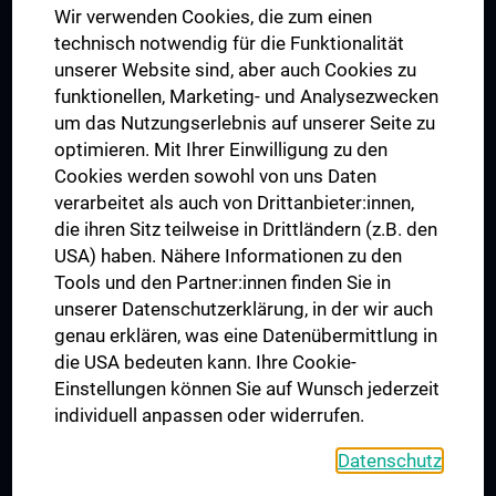
Wir verwenden Cookies, die zum einen
Graduiertentraining
technisch notwendig für die Funktionalität
Dual Career
unserer Website sind, aber auch Cookies zu
funktionellen, Marketing- und Analysezwecken
Trusted Reseach - Research Security - Foreign Interference
um das Nutzungserlebnis auf unserer Seite zu
UNESCO Lehrstuhl für Bioethik
optimieren. Mit Ihrer Einwilligung zu den
MUVI
Cookies werden sowohl von uns Daten
verarbeitet als auch von Drittanbieter:innen,
die ihren Sitz teilweise in Drittländern (z.B. den
USA) haben. Nähere Informationen zu den
Folgen Sie uns auf
Tools und den Partner:innen finden Sie in
unserer Datenschutzerklärung, in der wir auch
genau erklären, was eine Datenübermittlung in
die USA bedeuten kann. Ihre Cookie-
Einstellungen können Sie auf Wunsch jederzeit
individuell anpassen oder widerrufen.
PRESSE
JOBS
Datenschutz
MEDUNI SHOP