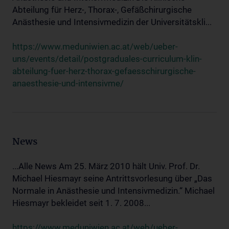
Abteilung für Herz-, Thorax-, Gefäßchirurgische
Anästhesie und Intensivmedizin der Universitätskli...
https://www.meduniwien.ac.at/web/ueber-
uns/events/detail/postgraduales-curriculum-klin-
abteilung-fuer-herz-thorax-gefaesschirurgische-
anaesthesie-und-intensivme/
News
...Alle News Am 25. März 2010 hält Univ. Prof. Dr.
Michael Hiesmayr seine Antrittsvorlesung über „Das
Normale in Anästhesie und Intensivmedizin.“ Michael
Hiesmayr bekleidet seit 1. 7. 2008...
https://www.meduniwien.ac.at/web/ueber-