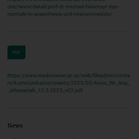
uns/news/detail/prof-dr-michael-hiesmayr-das-
normale-in-anaesthesie-und-intensivmedizin/
PDF
https://www.meduniwien.ac.at/web/fileadmin/conte
nt/kommunikation/events/2023/05/Aviso_Wr_Ana_
_sthesietalk_12.5.2023_v03.pdf
News