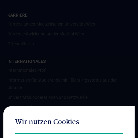
KARRIERE
Karriere an der Medizinischen Universität Wien
Karriereentwicklung an der MedUni Wien
Offene Stellen
INTERNATIONALES
Internationales Profil
Information für Studierende mit Flüchtlingsstatus aus der
Ukraine
Universitätskooperationen und Netzwerke
Internationale Kooperationen
Adjunct Professorships
Wir nutzen Cookies
Student & Staff Exchange
Das KPJ der MedUni Wien