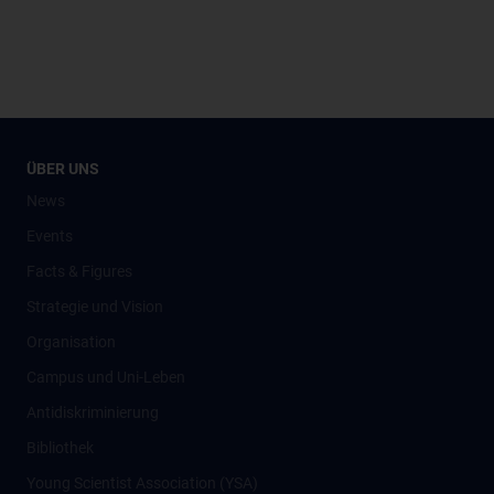
ÜBER UNS
News
Events
Facts & Figures
Strategie und Vision
Organisation
Campus und Uni-Leben
Antidiskriminierung
Bibliothek
Young Scientist Association (YSA)