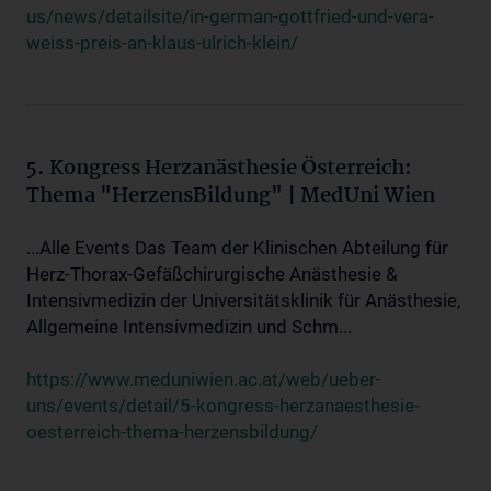
us/news/detailsite/in-german-gottfried-und-vera-
weiss-preis-an-klaus-ulrich-klein/
5. Kongress Herzanästhesie Österreich:
Thema "HerzensBildung" | MedUni Wien
...Alle Events Das Team der Klinischen Abteilung für
Herz-Thorax-Gefäßchirurgische Anästhesie &
Intensivmedizin der Universitätsklinik für Anästhesie,
Allgemeine Intensivmedizin und Schm...
https://www.meduniwien.ac.at/web/ueber-
uns/events/detail/5-kongress-herzanaesthesie-
oesterreich-thema-herzensbildung/