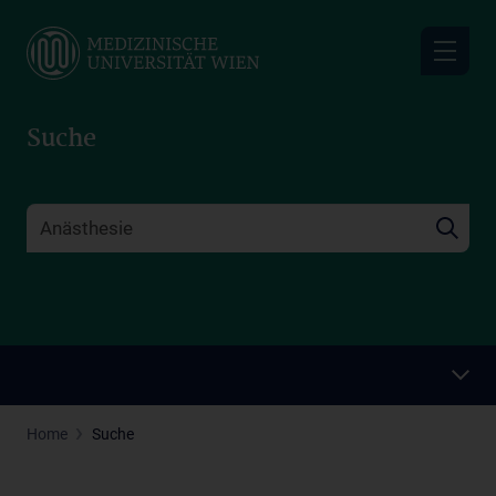
Skip
to
main
content
Suche
Home
Suche