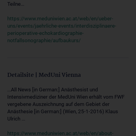
Teilne...
https://www.meduniwien.ac.at/web/en/ueber-
uns/events/jaehrliche-events/interdisziplinaere-
perioperative-echokardiographie-
notfallsonographie/aufbaukurs/
Detailsite | MedUni Vienna
...All News [in German:] Anästhesist und
Intensivmediziner der MedUni Wien erhält vom FWF
vergebene Auszeichnung auf dem Gebiet der
Anästhesie [in German:] (Wien, 25-1-2016) Klaus
Ulrich ...
https://www.meduniwien.ac.at/web/en/about-