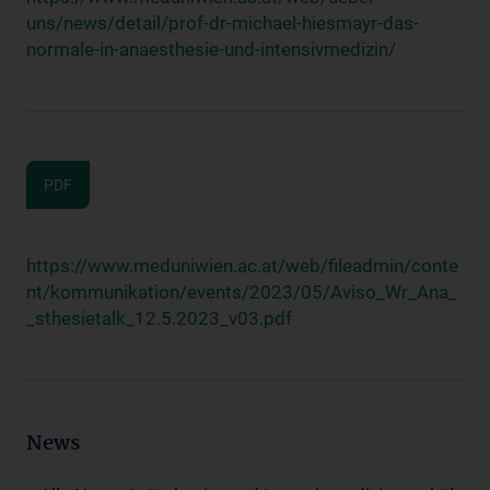
uns/news/detail/prof-dr-michael-hiesmayr-das-
normale-in-anaesthesie-und-intensivmedizin/
PDF
https://www.meduniwien.ac.at/web/fileadmin/conte
nt/kommunikation/events/2023/05/Aviso_Wr_Ana_
_sthesietalk_12.5.2023_v03.pdf
News