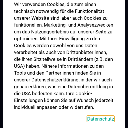
Wir verwenden Cookies, die zum einen
Graduiertentraining
technisch notwendig für die Funktionalität
Dual Career
unserer Website sind, aber auch Cookies zu
funktionellen, Marketing- und Analysezwecken
Trusted Reseach - Research Security - Foreign Interference
um das Nutzungserlebnis auf unserer Seite zu
UNESCO Lehrstuhl für Bioethik
optimieren. Mit Ihrer Einwilligung zu den
MUVI
Cookies werden sowohl von uns Daten
verarbeitet als auch von Drittanbieter:innen,
die ihren Sitz teilweise in Drittländern (z.B. den
USA) haben. Nähere Informationen zu den
Folgen Sie uns auf
Tools und den Partner:innen finden Sie in
unserer Datenschutzerklärung, in der wir auch
genau erklären, was eine Datenübermittlung in
die USA bedeuten kann. Ihre Cookie-
Einstellungen können Sie auf Wunsch jederzeit
individuell anpassen oder widerrufen.
PRESSE
JOBS
Datenschutz
MEDUNI SHOP