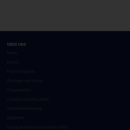
ÜBER UNS
News
Events
Facts & Figures
Strategie und Vision
Organisation
Campus und Uni-Leben
Antidiskriminierung
Bibliothek
Young Scientist Association (YSA)