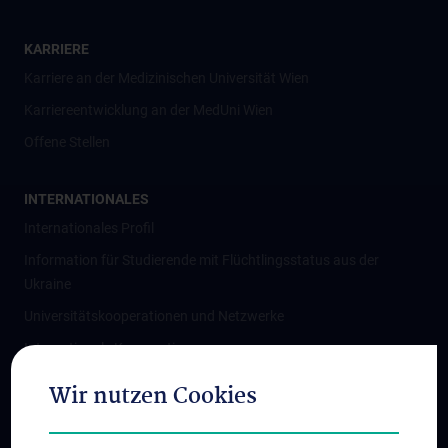
KARRIERE
Karriere an der Medizinischen Universität Wien
Karriereentwicklung an der MedUni Wien
Offene Stellen
INTERNATIONALES
Internationales Profil
Information für Studierende mit Flüchtlingsstatus aus der
Ukraine
Universitätskooperationen und Netzwerke
Internationale Kooperationen
Adjunct Professorships
Wir nutzen Cookies
Student & Staff Exchange
Das KPJ der MedUni Wien