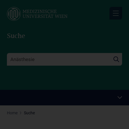
Skip
to
main
content
Suche
Home
Suche