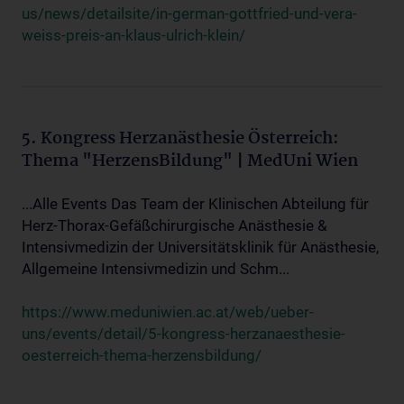
us/news/detailsite/in-german-gottfried-und-vera-
weiss-preis-an-klaus-ulrich-klein/
5. Kongress Herzanästhesie Österreich:
Thema "HerzensBildung" | MedUni Wien
...Alle Events Das Team der Klinischen Abteilung für
Herz-Thorax-Gefäßchirurgische Anästhesie &
Intensivmedizin der Universitätsklinik für Anästhesie,
Allgemeine Intensivmedizin und Schm...
https://www.meduniwien.ac.at/web/ueber-
uns/events/detail/5-kongress-herzanaesthesie-
oesterreich-thema-herzensbildung/