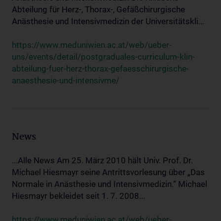
Abteilung für Herz-, Thorax-, Gefäßchirurgische
Anästhesie und Intensivmedizin der Universitätskli...
https://www.meduniwien.ac.at/web/ueber-
uns/events/detail/postgraduales-curriculum-klin-
abteilung-fuer-herz-thorax-gefaesschirurgische-
anaesthesie-und-intensivme/
News
...Alle News Am 25. März 2010 hält Univ. Prof. Dr.
Michael Hiesmayr seine Antrittsvorlesung über „Das
Normale in Anästhesie und Intensivmedizin.“ Michael
Hiesmayr bekleidet seit 1. 7. 2008...
https://www.meduniwien.ac.at/web/ueber-