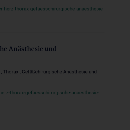
r-herz-thorax-gefaesschirurgische-anaesthesie-
che Anästhesie und
z-, Thorax-, Gefäßchirurgische Anästhesie und
herz-thorax-gefaesschirurgische-anaesthesie-