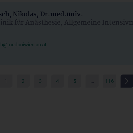
ch, Nikolas, Dr.med.univ.
linik für Anästhesie, Allgemeine Intensi
ch@meduniwien.ac.at
1
2
3
4
5
…
116