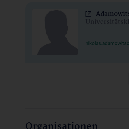
Adamowits
Universitätsk
nikolas.adamowits
Organisationen