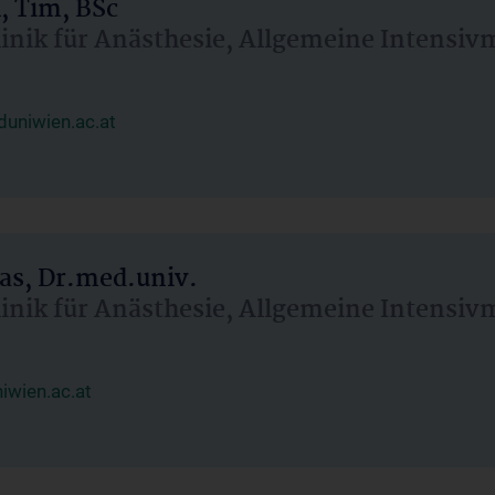
, Tim, BSc
linik für Anästhesie, Allgemeine Intensi
uniwien.ac.at
as, Dr.med.univ.
linik für Anästhesie, Allgemeine Intensi
wien.ac.at