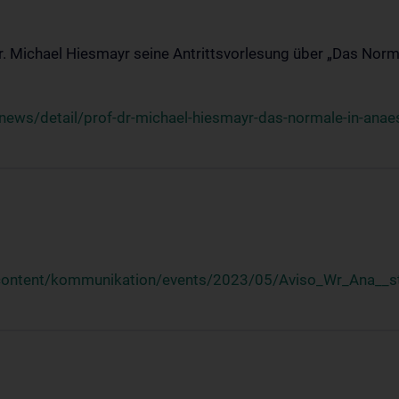
Dr. Michael Hiesmayr seine Antrittsvorlesung über „Das Norm
ews/detail/prof-dr-michael-hiesmayr-das-normale-in-anaes
/content/kommunikation/events/2023/05/Aviso_Wr_Ana__st