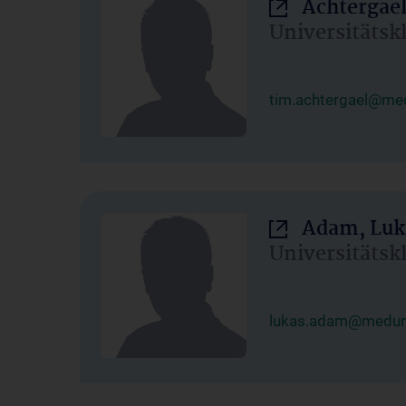
Achtergael
Universitätsk
tim.achtergael@med
Adam, Luk
Universitätsk
lukas.adam@meduni