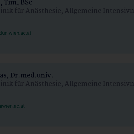
, Tim, BSc
linik für Anästhesie, Allgemeine Intensi
uniwien.ac.at
as, Dr.med.univ.
linik für Anästhesie, Allgemeine Intensi
wien.ac.at