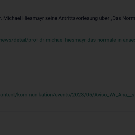
Dr. Michael Hiesmayr seine Antrittsvorlesung über „Das Norm
ews/detail/prof-dr-michael-hiesmayr-das-normale-in-anaes
/content/kommunikation/events/2023/05/Aviso_Wr_Ana__st