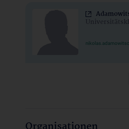
Adamowits
Universitätsk
nikolas.adamowits
Organisationen