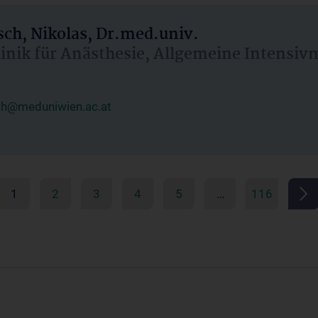
ch, Nikolas, Dr.med.univ.
linik für Anästhesie, Allgemeine Intensi
ch@meduniwien.ac.at
1
2
3
4
5
…
116