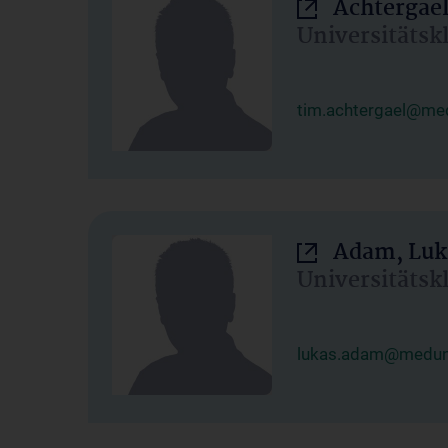
Achtergael
Universitätsk
tim.achtergael@med
Adam, Luk
Universitätsk
lukas.adam@meduni