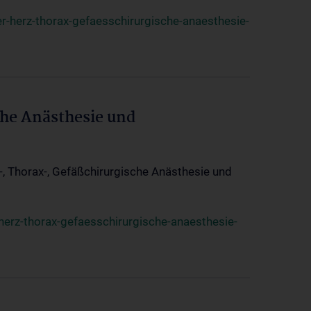
r-herz-thorax-gefaesschirurgische-anaesthesie-
che Anästhesie und
z-, Thorax-, Gefäßchirurgische Anästhesie und
herz-thorax-gefaesschirurgische-anaesthesie-