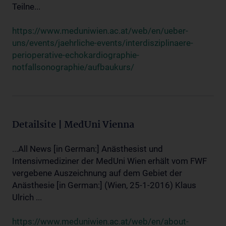
Teilne...
https://www.meduniwien.ac.at/web/en/ueber-
uns/events/jaehrliche-events/interdisziplinaere-
perioperative-echokardiographie-
notfallsonographie/aufbaukurs/
Detailsite | MedUni Vienna
...All News [in German:] Anästhesist und
Intensivmediziner der MedUni Wien erhält vom FWF
vergebene Auszeichnung auf dem Gebiet der
Anästhesie [in German:] (Wien, 25-1-2016) Klaus
Ulrich ...
https://www.meduniwien.ac.at/web/en/about-