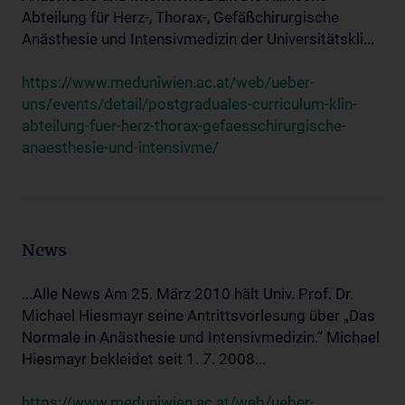
Abteilung für Herz-, Thorax-, Gefäßchirurgische
Anästhesie und Intensivmedizin der Universitätskli...
https://www.meduniwien.ac.at/web/ueber-
uns/events/detail/postgraduales-curriculum-klin-
abteilung-fuer-herz-thorax-gefaesschirurgische-
anaesthesie-und-intensivme/
News
...Alle News Am 25. März 2010 hält Univ. Prof. Dr.
Michael Hiesmayr seine Antrittsvorlesung über „Das
Normale in Anästhesie und Intensivmedizin.“ Michael
Hiesmayr bekleidet seit 1. 7. 2008...
https://www.meduniwien.ac.at/web/ueber-