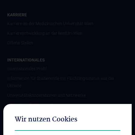
KARRIERE
Karriere an der Medizinischen Universität Wien
Karriereentwicklung an der MedUni Wien
Offene Stellen
INTERNATIONALES
Internationales Profil
Information für Studierende mit Flüchtlingsstatus aus der
Ukraine
Universitätskooperationen und Netzwerke
Internationale Kooperationen
Adjunct Professorships
Wir nutzen Cookies
Student & Staff Exchange
Das KPJ der MedUni Wien