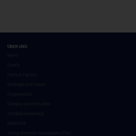
ÜBER UNS
News
Events
Facts & Figures
Strategie und Vision
Organisation
Campus und Uni-Leben
Antidiskriminierung
Bibliothek
Young Scientist Association (YSA)