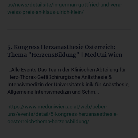
us/news/detailsite/in-german-gottfried-und-vera-
weiss-preis-an-klaus-ulrich-klein/
5. Kongress Herzanästhesie Österreich:
Thema "HerzensBildung" | MedUni Wien
...Alle Events Das Team der Klinischen Abteilung für
Herz-Thorax-Gefäßchirurgische Anästhesie &
Intensivmedizin der Universitätsklinik für Anästhesie,
Allgemeine Intensivmedizin und Schm...
https://www.meduniwien.ac.at/web/ueber-
uns/events/detail/5-kongress-herzanaesthesie-
oesterreich-thema-herzensbildung/