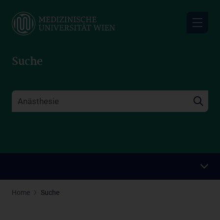
Skip
to
main
content
Suche
Home
Suche