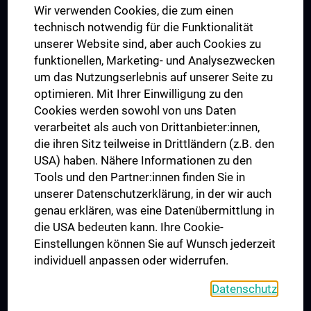
Wir verwenden Cookies, die zum einen
Graduiertentraining
technisch notwendig für die Funktionalität
Dual Career
unserer Website sind, aber auch Cookies zu
funktionellen, Marketing- und Analysezwecken
Trusted Reseach - Research Security - Foreign Interference
um das Nutzungserlebnis auf unserer Seite zu
UNESCO Lehrstuhl für Bioethik
optimieren. Mit Ihrer Einwilligung zu den
MUVI
Cookies werden sowohl von uns Daten
verarbeitet als auch von Drittanbieter:innen,
die ihren Sitz teilweise in Drittländern (z.B. den
USA) haben. Nähere Informationen zu den
Folgen Sie uns auf
Tools und den Partner:innen finden Sie in
unserer Datenschutzerklärung, in der wir auch
genau erklären, was eine Datenübermittlung in
die USA bedeuten kann. Ihre Cookie-
Einstellungen können Sie auf Wunsch jederzeit
individuell anpassen oder widerrufen.
PRESSE
JOBS
Datenschutz
MEDUNI SHOP