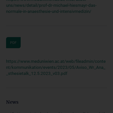
uns/news/detail/prof-dr-michael-hiesmayr-das-
normale-in-anaesthesie-und-intensivmedizin/
PDF
https://www.meduniwien.ac.at/web/fileadmin/conte
nt/kommunikation/events/2023/05/Aviso_Wr_Ana_
_sthesietalk_12.5.2023_v03.pdf
News