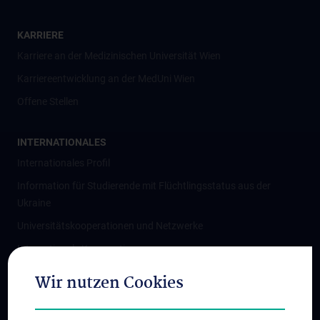
KARRIERE
Karriere an der Medizinischen Universität Wien
Karriereentwicklung an der MedUni Wien
Offene Stellen
INTERNATIONALES
Internationales Profil
Information für Studierende mit Flüchtlingsstatus aus der
Ukraine
Universitätskooperationen und Netzwerke
Internationale Kooperationen
Adjunct Professorships
Wir nutzen Cookies
Student & Staff Exchange
Das KPJ der MedUni Wien