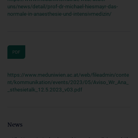
uns/news/detail/prof-dr-michael-hiesmayr-das-
normale-in-anaesthesie-und-intensivmedizin/
PDF
https://www.meduniwien.ac.at/web/fileadmin/conte
nt/kommunikation/events/2023/05/Aviso_Wr_Ana_
_sthesietalk_12.5.2023_v03.pdf
News