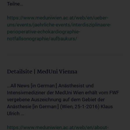
Teilne...
https://www.meduniwien.ac.at/web/en/ueber-
uns/events/jaehrliche-events/interdisziplinaere-
perioperative-echokardiographie-
notfallsonographie/aufbaukurs/
Detailsite | MedUni Vienna
...All News [in German:] Anästhesist und
Intensivmediziner der MedUni Wien erhält vom FWF
vergebene Auszeichnung auf dem Gebiet der
Anästhesie [in German:] (Wien, 25-1-2016) Klaus
Ulrich ...
https://www.meduniwien.ac.at/web/en/about-