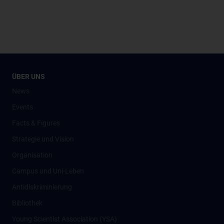
ÜBER UNS
News
Events
Facts & Figures
Strategie und Vision
Organisation
Campus und Uni-Leben
Antidiskriminierung
Bibliothek
Young Scientist Association (YSA)