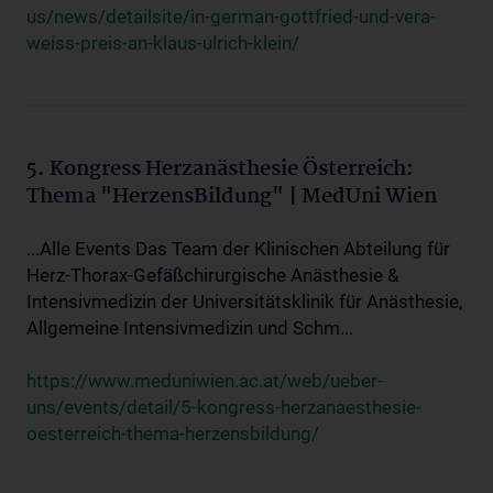
us/news/detailsite/in-german-gottfried-und-vera-
weiss-preis-an-klaus-ulrich-klein/
5. Kongress Herzanästhesie Österreich:
Thema "HerzensBildung" | MedUni Wien
...Alle Events Das Team der Klinischen Abteilung für
Herz-Thorax-Gefäßchirurgische Anästhesie &
Intensivmedizin der Universitätsklinik für Anästhesie,
Allgemeine Intensivmedizin und Schm...
https://www.meduniwien.ac.at/web/ueber-
uns/events/detail/5-kongress-herzanaesthesie-
oesterreich-thema-herzensbildung/