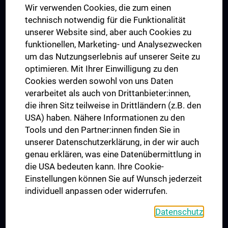
Wir verwenden Cookies, die zum einen
Graduiertentraining
technisch notwendig für die Funktionalität
Dual Career
unserer Website sind, aber auch Cookies zu
funktionellen, Marketing- und Analysezwecken
Trusted Reseach - Research Security - Foreign Interference
um das Nutzungserlebnis auf unserer Seite zu
UNESCO Lehrstuhl für Bioethik
optimieren. Mit Ihrer Einwilligung zu den
MUVI
Cookies werden sowohl von uns Daten
verarbeitet als auch von Drittanbieter:innen,
die ihren Sitz teilweise in Drittländern (z.B. den
USA) haben. Nähere Informationen zu den
Folgen Sie uns auf
Tools und den Partner:innen finden Sie in
unserer Datenschutzerklärung, in der wir auch
genau erklären, was eine Datenübermittlung in
die USA bedeuten kann. Ihre Cookie-
Einstellungen können Sie auf Wunsch jederzeit
individuell anpassen oder widerrufen.
PRESSE
JOBS
Datenschutz
MEDUNI SHOP