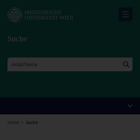
Skip
to
main
content
Suche
Home
Suche