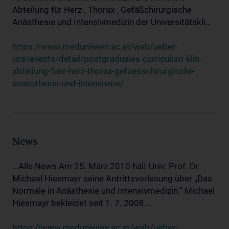
Abteilung für Herz-, Thorax-, Gefäßchirurgische
Anästhesie und Intensivmedizin der Universitätskli...
https://www.meduniwien.ac.at/web/ueber-
uns/events/detail/postgraduales-curriculum-klin-
abteilung-fuer-herz-thorax-gefaesschirurgische-
anaesthesie-und-intensivme/
News
...Alle News Am 25. März 2010 hält Univ. Prof. Dr.
Michael Hiesmayr seine Antrittsvorlesung über „Das
Normale in Anästhesie und Intensivmedizin.“ Michael
Hiesmayr bekleidet seit 1. 7. 2008...
https://www.meduniwien.ac.at/web/ueber-