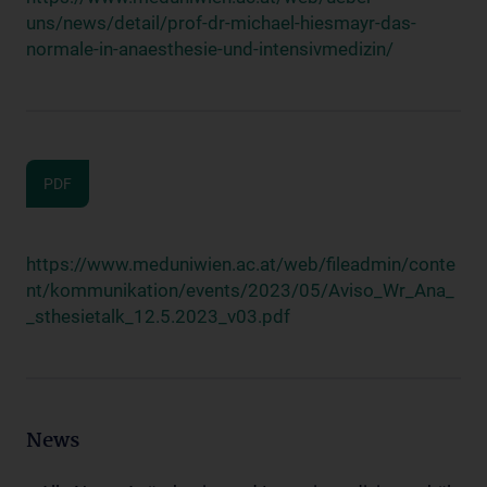
uns/news/detail/prof-dr-michael-hiesmayr-das-
normale-in-anaesthesie-und-intensivmedizin/
PDF
https://www.meduniwien.ac.at/web/fileadmin/conte
nt/kommunikation/events/2023/05/Aviso_Wr_Ana_
_sthesietalk_12.5.2023_v03.pdf
News