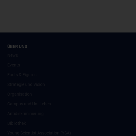
ÜBER UNS
News
Events
Facts & Figures
Strategie und Vision
Organisation
Campus und Uni-Leben
Antidiskriminierung
Bibliothek
Young Scientist Association (YSA)