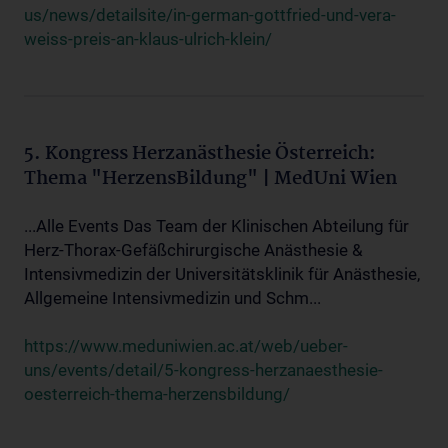
us/news/detailsite/in-german-gottfried-und-vera-
weiss-preis-an-klaus-ulrich-klein/
5. Kongress Herzanästhesie Österreich:
Thema "HerzensBildung" | MedUni Wien
...Alle Events Das Team der Klinischen Abteilung für
Herz-Thorax-Gefäßchirurgische Anästhesie &
Intensivmedizin der Universitätsklinik für Anästhesie,
Allgemeine Intensivmedizin und Schm...
https://www.meduniwien.ac.at/web/ueber-
uns/events/detail/5-kongress-herzanaesthesie-
oesterreich-thema-herzensbildung/