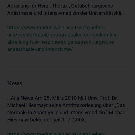
Abteilung für Herz-, Thorax-, Gefäßchirurgische
Anästhesie und Intensivmedizin der Universitätskli...
https://www.meduniwien.ac.at/web/ueber-
uns/events/detail/postgraduales-curriculum-klin-
abteilung-fuer-herz-thorax-gefaesschirurgische-
anaesthesie-und-intensivme/
News
...Alle News Am 25. März 2010 hält Univ. Prof. Dr.
Michael Hiesmayr seine Antrittsvorlesung über „Das
Normale in Anästhesie und Intensivmedizin.“ Michael
Hiesmayr bekleidet seit 1. 7. 2008...
https://www.meduniwien.ac.at/web/ueber-