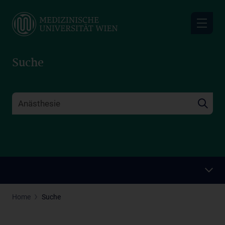
Skip
to
main
content
Suche
Home
Suche