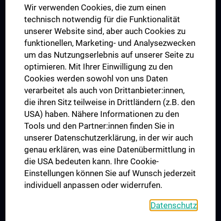
Wir verwenden Cookies, die zum einen
Graduiertentraining
technisch notwendig für die Funktionalität
Dual Career
unserer Website sind, aber auch Cookies zu
funktionellen, Marketing- und Analysezwecken
Trusted Reseach - Research Security - Foreign Interference
um das Nutzungserlebnis auf unserer Seite zu
UNESCO Lehrstuhl für Bioethik
optimieren. Mit Ihrer Einwilligung zu den
MUVI
Cookies werden sowohl von uns Daten
verarbeitet als auch von Drittanbieter:innen,
die ihren Sitz teilweise in Drittländern (z.B. den
USA) haben. Nähere Informationen zu den
Folgen Sie uns auf
Tools und den Partner:innen finden Sie in
unserer Datenschutzerklärung, in der wir auch
genau erklären, was eine Datenübermittlung in
die USA bedeuten kann. Ihre Cookie-
Einstellungen können Sie auf Wunsch jederzeit
individuell anpassen oder widerrufen.
PRESSE
JOBS
Datenschutz
MEDUNI SHOP