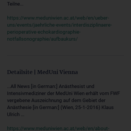
Teilne...
https://www.meduniwien.ac.at/web/en/ueber-
uns/events/jaehrliche-events/interdisziplinaere-
perioperative-echokardiographie-
notfallsonographie/aufbaukurs/
Detailsite | MedUni Vienna
...All News [in German:] Anästhesist und
Intensivmediziner der MedUni Wien erhält vom FWF
vergebene Auszeichnung auf dem Gebiet der
Anästhesie [in German:] (Wien, 25-1-2016) Klaus
Ulrich ...
https://www.meduniwien.ac.at/web/en/about-