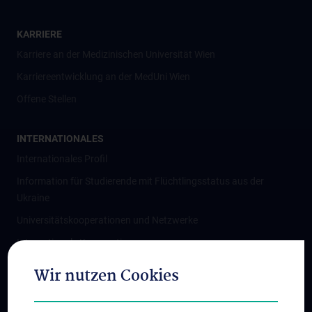
KARRIERE
Karriere an der Medizinischen Universität Wien
Karriereentwicklung an der MedUni Wien
Offene Stellen
INTERNATIONALES
Internationales Profil
Information für Studierende mit Flüchtlingsstatus aus der
Ukraine
Universitätskooperationen und Netzwerke
Internationale Kooperationen
Adjunct Professorships
Wir nutzen Cookies
Student & Staff Exchange
Das KPJ der MedUni Wien