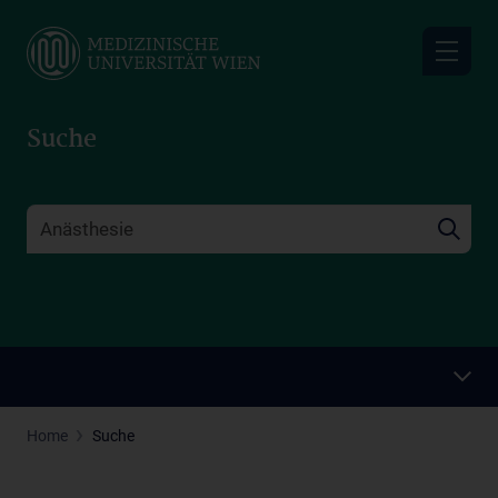
Skip
to
main
content
Suche
Home
Suche