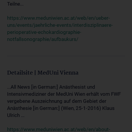
Teilne...
https://www.meduniwien.ac.at/web/en/ueber-
uns/events/jaehrliche-events/interdisziplinaere-
perioperative-echokardiographie-
notfallsonographie/aufbaukurs/
Detailsite | MedUni Vienna
...All News [in German:] Anästhesist und
Intensivmediziner der MedUni Wien erhält vom FWF
vergebene Auszeichnung auf dem Gebiet der
Anästhesie [in German:] (Wien, 25-1-2016) Klaus
Ulrich ...
https://www.meduniwien.ac.at/web/en/about-