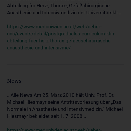
Abteilung für Herz-, Thorax-, Gefäßchirurgische
Anästhesie und Intensivmedizin der Universitätskli...
https://www.meduniwien.ac.at/web/ueber-
uns/events/detail/postgraduales-curriculum-klin-
abteilung-fuer-herz-thorax-gefaesschirurgische-
anaesthesie-und-intensivme/
News
...Alle News Am 25. März 2010 hält Univ. Prof. Dr.
Michael Hiesmayr seine Antrittsvorlesung über „Das
Normale in Anästhesie und Intensivmedizin.“ Michael
Hiesmayr bekleidet seit 1. 7. 2008...
https://www.meduniwien.ac.at/web/ueber-