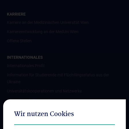
KARRIERE
Karriere an der Medizinischen Universität Wien
Karriereentwicklung an der MedUni Wien
Offene Stellen
INTERNATIONALES
Internationales Profil
Information für Studierende mit Flüchtlingsstatus aus der
Ukraine
Universitätskooperationen und Netzwerke
Internationale Kooperationen
Adjunct Professorships
Wir nutzen Cookies
Student & Staff Exchange
Das KPJ der MedUni Wien