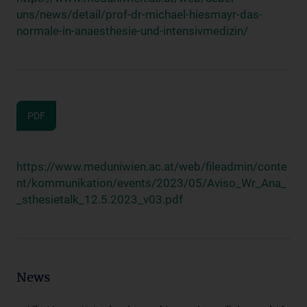
uns/news/detail/prof-dr-michael-hiesmayr-das-
normale-in-anaesthesie-und-intensivmedizin/
PDF
https://www.meduniwien.ac.at/web/fileadmin/conte
nt/kommunikation/events/2023/05/Aviso_Wr_Ana_
_sthesietalk_12.5.2023_v03.pdf
News