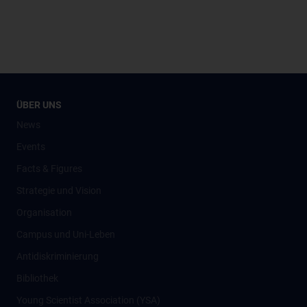
ÜBER UNS
News
Events
Facts & Figures
Strategie und Vision
Organisation
Campus und Uni-Leben
Antidiskriminierung
Bibliothek
Young Scientist Association (YSA)