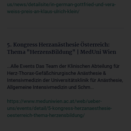
us/news/detailsite/in-german-gottfried-und-vera-
weiss-preis-an-klaus-ulrich-klein/
5. Kongress Herzanästhesie Österreich:
Thema "HerzensBildung" | MedUni Wien
...Alle Events Das Team der Klinischen Abteilung für
Herz-Thorax-Gefäßchirurgische Anästhesie &
Intensivmedizin der Universitätsklinik für Anästhesie,
Allgemeine Intensivmedizin und Schm...
https://www.meduniwien.ac.at/web/ueber-
uns/events/detail/5-kongress-herzanaesthesie-
oesterreich-thema-herzensbildung/