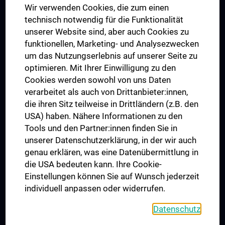
Wir verwenden Cookies, die zum einen
Graduiertentraining
technisch notwendig für die Funktionalität
Dual Career
unserer Website sind, aber auch Cookies zu
funktionellen, Marketing- und Analysezwecken
Trusted Reseach - Research Security - Foreign Interference
um das Nutzungserlebnis auf unserer Seite zu
UNESCO Lehrstuhl für Bioethik
optimieren. Mit Ihrer Einwilligung zu den
MUVI
Cookies werden sowohl von uns Daten
verarbeitet als auch von Drittanbieter:innen,
die ihren Sitz teilweise in Drittländern (z.B. den
USA) haben. Nähere Informationen zu den
Folgen Sie uns auf
Tools und den Partner:innen finden Sie in
unserer Datenschutzerklärung, in der wir auch
genau erklären, was eine Datenübermittlung in
die USA bedeuten kann. Ihre Cookie-
Einstellungen können Sie auf Wunsch jederzeit
individuell anpassen oder widerrufen.
PRESSE
JOBS
Datenschutz
MEDUNI SHOP