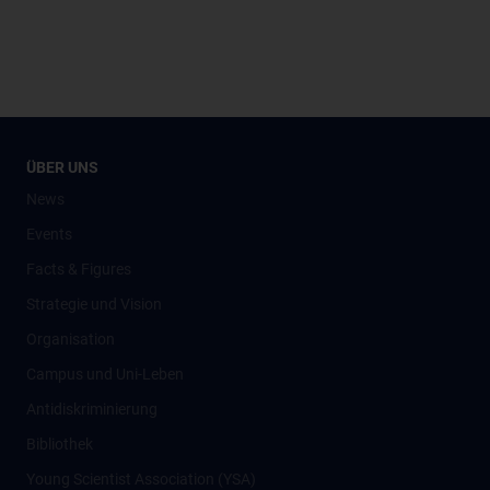
ÜBER UNS
News
Events
Facts & Figures
Strategie und Vision
Organisation
Campus und Uni-Leben
Antidiskriminierung
Bibliothek
Young Scientist Association (YSA)