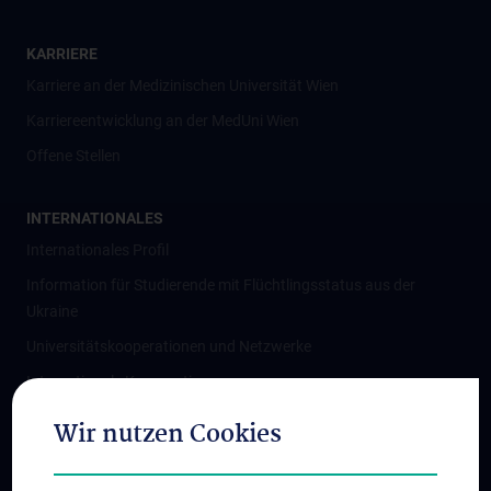
KARRIERE
Karriere an der Medizinischen Universität Wien
Karriereentwicklung an der MedUni Wien
Offene Stellen
INTERNATIONALES
Internationales Profil
Information für Studierende mit Flüchtlingsstatus aus der
Ukraine
Universitätskooperationen und Netzwerke
Internationale Kooperationen
Adjunct Professorships
Wir nutzen Cookies
Student & Staff Exchange
Das KPJ der MedUni Wien