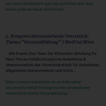
us/news/detailsite/in-german-gottfried-und-vera-
weiss-preis-an-klaus-ulrich-klein/
5. Kongress Herzanästhesie Österreich:
Thema "HerzensBildung" | MedUni Wien
...Alle Events Das Team der Klinischen Abteilung für
Herz-Thorax-Gefäßchirurgische Anästhesie &
Intensivmedizin der Universitätsklinik für Anästhesie,
Allgemeine Intensivmedizin und Schm...
https://www.meduniwien.ac.at/web/ueber-
uns/events/detail/5-kongress-herzanaesthesie-
oesterreich-thema-herzensbildung/