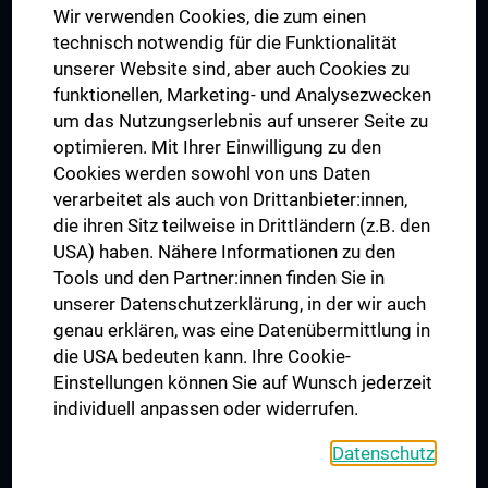
Wir verwenden Cookies, die zum einen
Graduiertentraining
technisch notwendig für die Funktionalität
Dual Career
unserer Website sind, aber auch Cookies zu
funktionellen, Marketing- und Analysezwecken
Trusted Reseach - Research Security - Foreign Interference
um das Nutzungserlebnis auf unserer Seite zu
UNESCO Lehrstuhl für Bioethik
optimieren. Mit Ihrer Einwilligung zu den
MUVI
Cookies werden sowohl von uns Daten
verarbeitet als auch von Drittanbieter:innen,
die ihren Sitz teilweise in Drittländern (z.B. den
USA) haben. Nähere Informationen zu den
Folgen Sie uns auf
Tools und den Partner:innen finden Sie in
unserer Datenschutzerklärung, in der wir auch
genau erklären, was eine Datenübermittlung in
die USA bedeuten kann. Ihre Cookie-
Einstellungen können Sie auf Wunsch jederzeit
individuell anpassen oder widerrufen.
PRESSE
JOBS
Datenschutz
MEDUNI SHOP