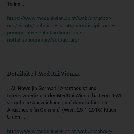
Teilne...
https://www.meduniwien.ac.at/web/en/ueber-
uns/events/jaehrliche-events/interdisziplinaere-
perioperative-echokardiographie-
notfallsonographie/aufbaukurs/
Detailsite | MedUni Vienna
...All News [in German:] Anästhesist und
Intensivmediziner der MedUni Wien erhält vom FWF
vergebene Auszeichnung auf dem Gebiet der
Anästhesie [in German:] (Wien, 25-1-2016) Klaus
Ulrich ...
https://www.meduniwien.ac.at/web/en/about-