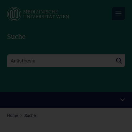
Skip
to
main
content
Suche
Home
Suche