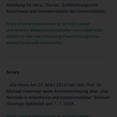
Abteilung für Herz-, Thorax-, Gefäßchirurgische
Anästhesie und Intensivmedizin der Universitätskli...
https://www.meduniwien.ac.at/web/ueber-
uns/events/detail/postgraduales-curriculum-klin-
abteilung-fuer-herz-thorax-gefaesschirurgische-
anaesthesie-und-intensivme/
News
...Alle News Am 25. März 2010 hält Univ. Prof. Dr.
Michael Hiesmayr seine Antrittsvorlesung über „Das
Normale in Anästhesie und Intensivmedizin.“ Michael
Hiesmayr bekleidet seit 1. 7. 2008...
https://www.meduniwien.ac.at/web/ueber-