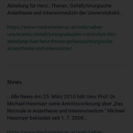
Abteilung für Herz-, Thorax-, Gefäßchirurgische
Anästhesie und Intensivmedizin der Universitätskli...
https://www.meduniwien.ac.at/web/ueber-
uns/events/detail/postgraduales-curriculum-klin-
abteilung-fuer-herz-thorax-gefaesschirurgische-
anaesthesie-und-intensivme/
News
...Alle News Am 25. März 2010 hält Univ. Prof. Dr.
Michael Hiesmayr seine Antrittsvorlesung über „Das
Normale in Anästhesie und Intensivmedizin.“ Michael
Hiesmayr bekleidet seit 1. 7. 2008...
https://www.meduniwien.ac.at/web/ueber-