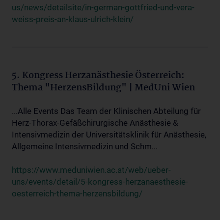
us/news/detailsite/in-german-gottfried-und-vera-
weiss-preis-an-klaus-ulrich-klein/
5. Kongress Herzanästhesie Österreich:
Thema "HerzensBildung" | MedUni Wien
...Alle Events Das Team der Klinischen Abteilung für
Herz-Thorax-Gefäßchirurgische Anästhesie &
Intensivmedizin der Universitätsklinik für Anästhesie,
Allgemeine Intensivmedizin und Schm...
https://www.meduniwien.ac.at/web/ueber-
uns/events/detail/5-kongress-herzanaesthesie-
oesterreich-thema-herzensbildung/