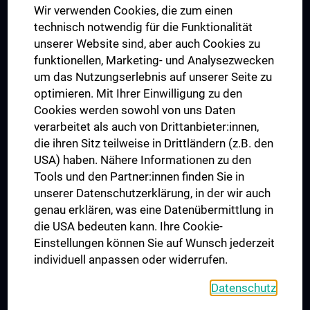
Wir verwenden Cookies, die zum einen
Graduiertentraining
technisch notwendig für die Funktionalität
Dual Career
unserer Website sind, aber auch Cookies zu
funktionellen, Marketing- und Analysezwecken
Trusted Reseach - Research Security - Foreign Interference
um das Nutzungserlebnis auf unserer Seite zu
UNESCO Lehrstuhl für Bioethik
optimieren. Mit Ihrer Einwilligung zu den
MUVI
Cookies werden sowohl von uns Daten
verarbeitet als auch von Drittanbieter:innen,
die ihren Sitz teilweise in Drittländern (z.B. den
USA) haben. Nähere Informationen zu den
Folgen Sie uns auf
Tools und den Partner:innen finden Sie in
unserer Datenschutzerklärung, in der wir auch
genau erklären, was eine Datenübermittlung in
die USA bedeuten kann. Ihre Cookie-
Einstellungen können Sie auf Wunsch jederzeit
individuell anpassen oder widerrufen.
PRESSE
JOBS
Datenschutz
MEDUNI SHOP