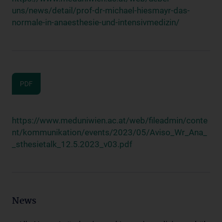
uns/news/detail/prof-dr-michael-hiesmayr-das-
normale-in-anaesthesie-und-intensivmedizin/
PDF
https://www.meduniwien.ac.at/web/fileadmin/conte
nt/kommunikation/events/2023/05/Aviso_Wr_Ana_
_sthesietalk_12.5.2023_v03.pdf
News