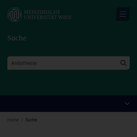
Skip
to
main
content
Suche
Home
Suche