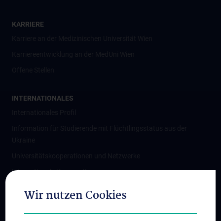
KARRIERE
Karriere an der Medizinischen Universität Wien
Karriereentwicklung an der MedUni Wien
Offene Stellen
INTERNATIONALES
Internationales Profil
Information für Studierende mit Flüchtlingsstatus aus der
Ukraine
Universitätskooperationen und Netzwerke
Internationale Kooperationen
Adjunct Professorships
Wir nutzen Cookies
Student & Staff Exchange
Das KPJ der MedUni Wien