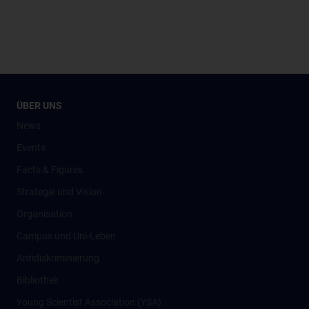
ÜBER UNS
News
Events
Facts & Figures
Strategie und Vision
Organisation
Campus und Uni-Leben
Antidiskriminierung
Bibliothek
Young Scientist Association (YSA)