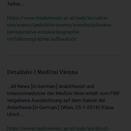
Teilne...
https://www.meduniwien.ac.at/web/en/ueber-
uns/events/jaehrliche-events/interdisziplinaere-
perioperative-echokardiographie-
notfallsonographie/aufbaukurs/
Detailsite | MedUni Vienna
...All News [in German:] Anästhesist und
Intensivmediziner der MedUni Wien erhält vom FWF
vergebene Auszeichnung auf dem Gebiet der
Anästhesie [in German:] (Wien, 25-1-2016) Klaus
Ulrich ...
https://www.meduniwien.ac.at/web/en/about-