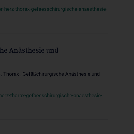
r-herz-thorax-gefaesschirurgische-anaesthesie-
che Anästhesie und
z-, Thorax-, Gefäßchirurgische Anästhesie und
herz-thorax-gefaesschirurgische-anaesthesie-