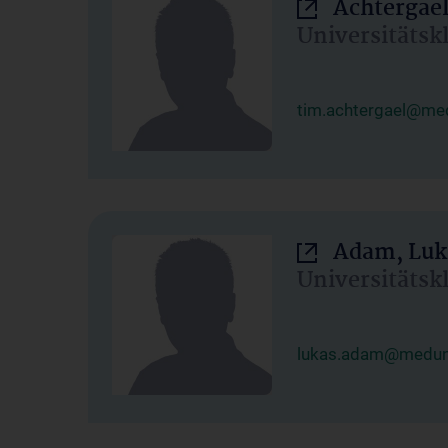
Achtergael
Universitätsk
tim.achtergael@med
Adam, Luk
Universitätsk
lukas.adam@meduni