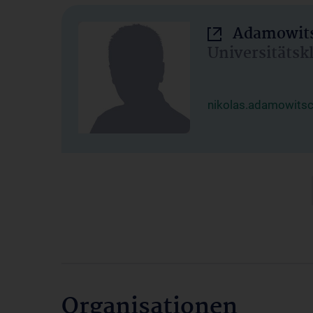
Adamowits
Universitätsk
nikolas.adamowits
Organisationen