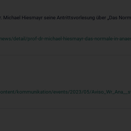
Dr. Michael Hiesmayr seine Antrittsvorlesung über „Das Norm
ews/detail/prof-dr-michael-hiesmayr-das-normale-in-anaes
/content/kommunikation/events/2023/05/Aviso_Wr_Ana__st