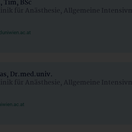
, Tim, BSc
linik für Anästhesie, Allgemeine Intensi
uniwien.ac.at
as, Dr.med.univ.
linik für Anästhesie, Allgemeine Intensi
wien.ac.at