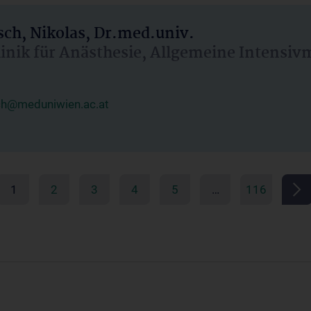
ch, Nikolas, Dr.med.univ.
linik für Anästhesie, Allgemeine Intensi
ch@meduniwien.ac.at
1
2
3
4
5
…
116