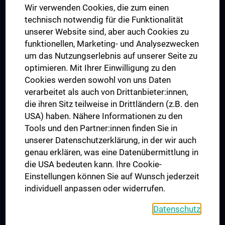
Wir verwenden Cookies, die zum einen
Graduiertentraining
technisch notwendig für die Funktionalität
Dual Career
unserer Website sind, aber auch Cookies zu
funktionellen, Marketing- und Analysezwecken
Trusted Reseach - Research Security - Foreign Interference
um das Nutzungserlebnis auf unserer Seite zu
UNESCO Lehrstuhl für Bioethik
optimieren. Mit Ihrer Einwilligung zu den
MUVI
Cookies werden sowohl von uns Daten
verarbeitet als auch von Drittanbieter:innen,
die ihren Sitz teilweise in Drittländern (z.B. den
USA) haben. Nähere Informationen zu den
Folgen Sie uns auf
Tools und den Partner:innen finden Sie in
unserer Datenschutzerklärung, in der wir auch
genau erklären, was eine Datenübermittlung in
die USA bedeuten kann. Ihre Cookie-
Einstellungen können Sie auf Wunsch jederzeit
individuell anpassen oder widerrufen.
PRESSE
JOBS
Datenschutz
MEDUNI SHOP