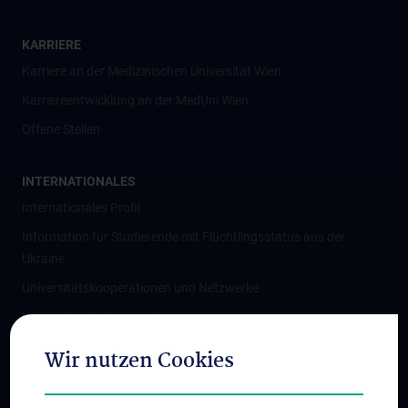
KARRIERE
Karriere an der Medizinischen Universität Wien
Karriereentwicklung an der MedUni Wien
Offene Stellen
INTERNATIONALES
Internationales Profil
Information für Studierende mit Flüchtlingsstatus aus der
Ukraine
Universitätskooperationen und Netzwerke
Internationale Kooperationen
Adjunct Professorships
Wir nutzen Cookies
Student & Staff Exchange
Das KPJ der MedUni Wien