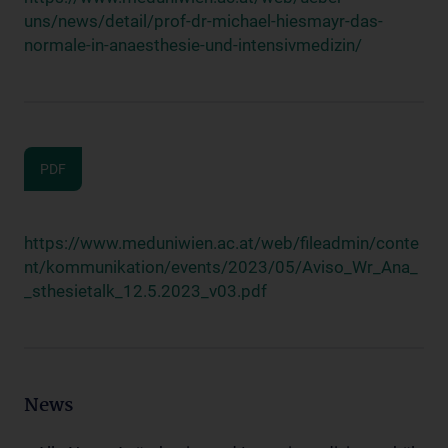
uns/news/detail/prof-dr-michael-hiesmayr-das-
normale-in-anaesthesie-und-intensivmedizin/
PDF
https://www.meduniwien.ac.at/web/fileadmin/conte
nt/kommunikation/events/2023/05/Aviso_Wr_Ana_
_sthesietalk_12.5.2023_v03.pdf
News