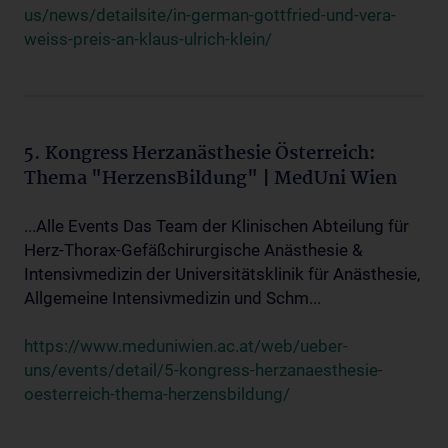
us/news/detailsite/in-german-gottfried-und-vera-
weiss-preis-an-klaus-ulrich-klein/
5. Kongress Herzanästhesie Österreich:
Thema "HerzensBildung" | MedUni Wien
...Alle Events Das Team der Klinischen Abteilung für
Herz-Thorax-Gefäßchirurgische Anästhesie &
Intensivmedizin der Universitätsklinik für Anästhesie,
Allgemeine Intensivmedizin und Schm...
https://www.meduniwien.ac.at/web/ueber-
uns/events/detail/5-kongress-herzanaesthesie-
oesterreich-thema-herzensbildung/