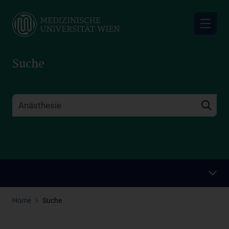
Skip
to
main
content
Suche
Home
Suche