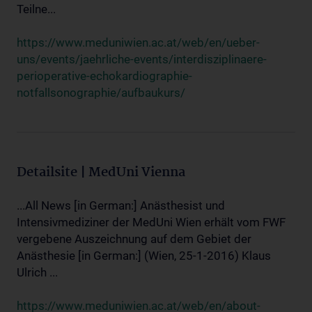
Teilne...
https://www.meduniwien.ac.at/web/en/ueber-
uns/events/jaehrliche-events/interdisziplinaere-
perioperative-echokardiographie-
notfallsonographie/aufbaukurs/
Detailsite | MedUni Vienna
...All News [in German:] Anästhesist und
Intensivmediziner der MedUni Wien erhält vom FWF
vergebene Auszeichnung auf dem Gebiet der
Anästhesie [in German:] (Wien, 25-1-2016) Klaus
Ulrich ...
https://www.meduniwien.ac.at/web/en/about-