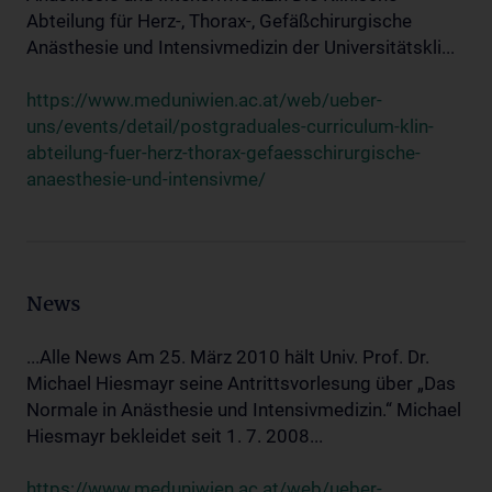
Abteilung für Herz-, Thorax-, Gefäßchirurgische
Anästhesie und Intensivmedizin der Universitätskli...
https://www.meduniwien.ac.at/web/ueber-
uns/events/detail/postgraduales-curriculum-klin-
abteilung-fuer-herz-thorax-gefaesschirurgische-
anaesthesie-und-intensivme/
News
...Alle News Am 25. März 2010 hält Univ. Prof. Dr.
Michael Hiesmayr seine Antrittsvorlesung über „Das
Normale in Anästhesie und Intensivmedizin.“ Michael
Hiesmayr bekleidet seit 1. 7. 2008...
https://www.meduniwien.ac.at/web/ueber-