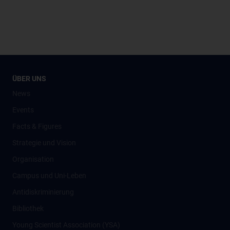
ÜBER UNS
News
Events
Facts & Figures
Strategie und Vision
Organisation
Campus und Uni-Leben
Antidiskriminierung
Bibliothek
Young Scientist Association (YSA)