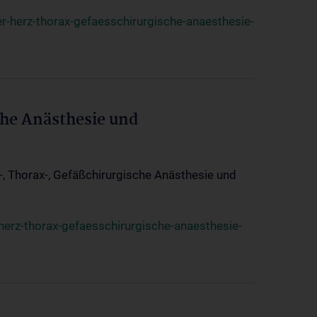
r-herz-thorax-gefaesschirurgische-anaesthesie-
che Anästhesie und
z-, Thorax-, Gefäßchirurgische Anästhesie und
herz-thorax-gefaesschirurgische-anaesthesie-