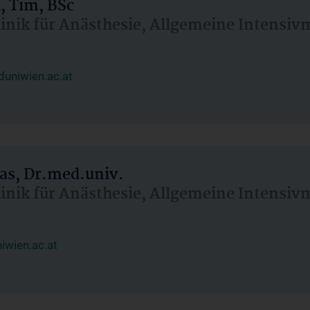
, Tim, BSc
linik für Anästhesie, Allgemeine Intensi
uniwien.ac.at
as, Dr.med.univ.
linik für Anästhesie, Allgemeine Intensi
wien.ac.at