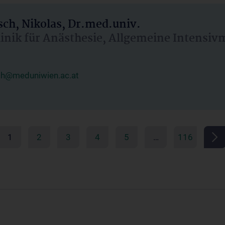
ch, Nikolas, Dr.med.univ.
linik für Anästhesie, Allgemeine Intensi
ch@meduniwien.ac.at
1
2
3
4
5
…
116