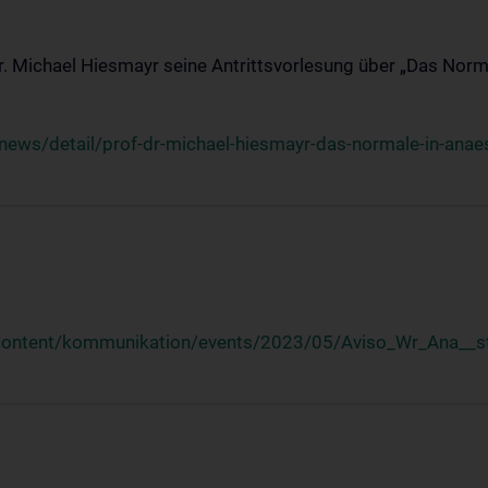
Dr. Michael Hiesmayr seine Antrittsvorlesung über „Das Norm
ews/detail/prof-dr-michael-hiesmayr-das-normale-in-anaes
/content/kommunikation/events/2023/05/Aviso_Wr_Ana__st