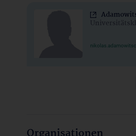
Adamowits
Universitätsk
nikolas.adamowits
Organisationen