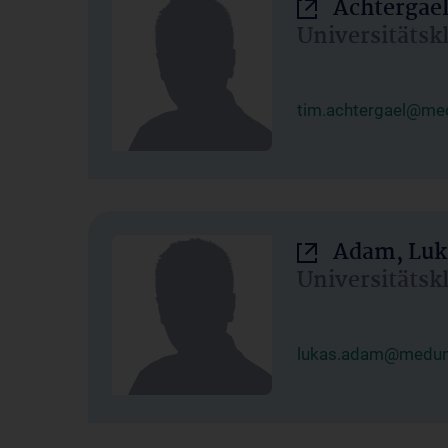
Achtergael
Universitätsk
tim.achtergael@med
Adam, Luk
Universitätsk
lukas.adam@meduni