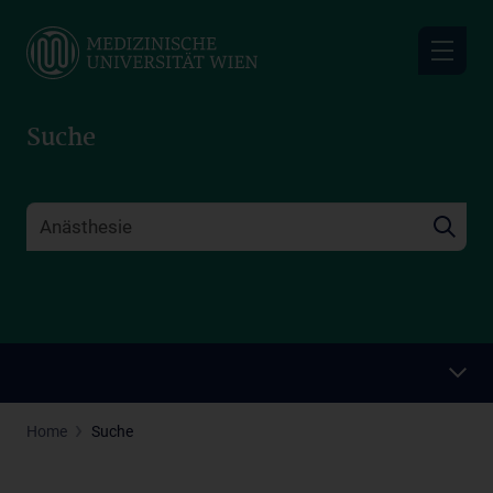
Skip
to
main
content
Suche
Home
Suche