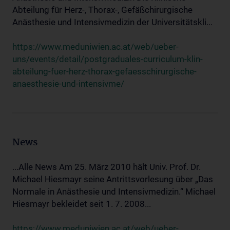
Abteilung für Herz-, Thorax-, Gefäßchirurgische
Anästhesie und Intensivmedizin der Universitätskli...
https://www.meduniwien.ac.at/web/ueber-
uns/events/detail/postgraduales-curriculum-klin-
abteilung-fuer-herz-thorax-gefaesschirurgische-
anaesthesie-und-intensivme/
News
...Alle News Am 25. März 2010 hält Univ. Prof. Dr.
Michael Hiesmayr seine Antrittsvorlesung über „Das
Normale in Anästhesie und Intensivmedizin.“ Michael
Hiesmayr bekleidet seit 1. 7. 2008...
https://www.meduniwien.ac.at/web/ueber-