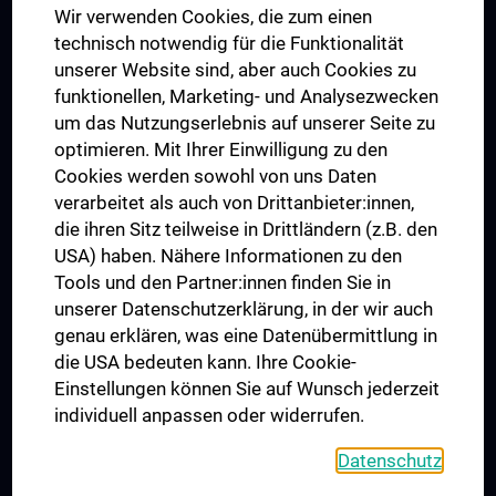
Wir verwenden Cookies, die zum einen
Graduiertentraining
technisch notwendig für die Funktionalität
Dual Career
unserer Website sind, aber auch Cookies zu
funktionellen, Marketing- und Analysezwecken
Trusted Reseach - Research Security - Foreign Interference
um das Nutzungserlebnis auf unserer Seite zu
UNESCO Lehrstuhl für Bioethik
optimieren. Mit Ihrer Einwilligung zu den
MUVI
Cookies werden sowohl von uns Daten
verarbeitet als auch von Drittanbieter:innen,
die ihren Sitz teilweise in Drittländern (z.B. den
USA) haben. Nähere Informationen zu den
Folgen Sie uns auf
Tools und den Partner:innen finden Sie in
unserer Datenschutzerklärung, in der wir auch
genau erklären, was eine Datenübermittlung in
die USA bedeuten kann. Ihre Cookie-
Einstellungen können Sie auf Wunsch jederzeit
individuell anpassen oder widerrufen.
PRESSE
JOBS
Datenschutz
MEDUNI SHOP