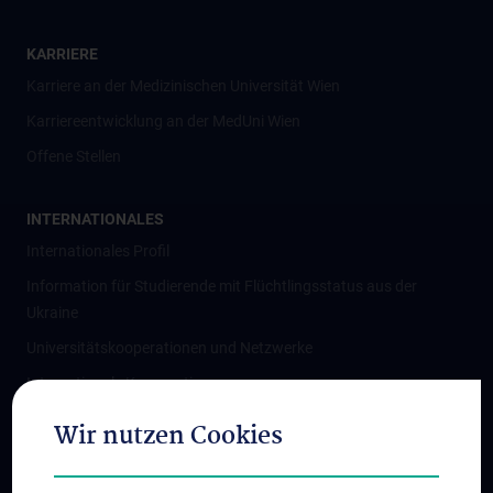
KARRIERE
Karriere an der Medizinischen Universität Wien
Karriereentwicklung an der MedUni Wien
Offene Stellen
INTERNATIONALES
Internationales Profil
Information für Studierende mit Flüchtlingsstatus aus der
Ukraine
Universitätskooperationen und Netzwerke
Internationale Kooperationen
Adjunct Professorships
Wir nutzen Cookies
Student & Staff Exchange
Das KPJ der MedUni Wien