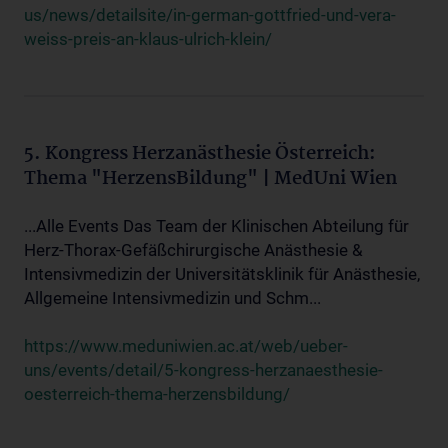
us/news/detailsite/in-german-gottfried-und-vera-
weiss-preis-an-klaus-ulrich-klein/
5. Kongress Herzanästhesie Österreich:
Thema "HerzensBildung" | MedUni Wien
...Alle Events Das Team der Klinischen Abteilung für
Herz-Thorax-Gefäßchirurgische Anästhesie &
Intensivmedizin der Universitätsklinik für Anästhesie,
Allgemeine Intensivmedizin und Schm...
https://www.meduniwien.ac.at/web/ueber-
uns/events/detail/5-kongress-herzanaesthesie-
oesterreich-thema-herzensbildung/