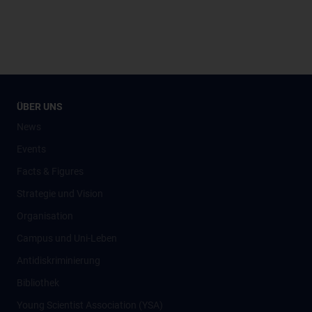
ÜBER UNS
News
Events
Facts & Figures
Strategie und Vision
Organisation
Campus und Uni-Leben
Antidiskriminierung
Bibliothek
Young Scientist Association (YSA)