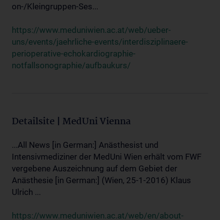
on-/Kleingruppen-Ses...
https://www.meduniwien.ac.at/web/ueber-
uns/events/jaehrliche-events/interdisziplinaere-
perioperative-echokardiographie-
notfallsonographie/aufbaukurs/
Detailsite | MedUni Vienna
...All News [in German:] Anästhesist und
Intensivmediziner der MedUni Wien erhält vom FWF
vergebene Auszeichnung auf dem Gebiet der
Anästhesie [in German:] (Wien, 25-1-2016) Klaus
Ulrich ...
https://www.meduniwien.ac.at/web/en/about-