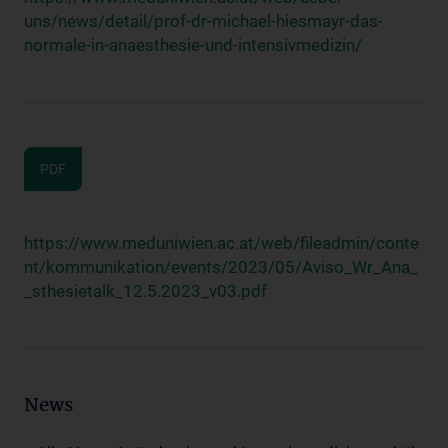
uns/news/detail/prof-dr-michael-hiesmayr-das-
normale-in-anaesthesie-und-intensivmedizin/
PDF
https://www.meduniwien.ac.at/web/fileadmin/conte
nt/kommunikation/events/2023/05/Aviso_Wr_Ana_
_sthesietalk_12.5.2023_v03.pdf
News