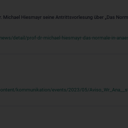
Dr. Michael Hiesmayr seine Antrittsvorlesung über „Das Norm
ews/detail/prof-dr-michael-hiesmayr-das-normale-in-anaes
/content/kommunikation/events/2023/05/Aviso_Wr_Ana__st