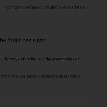
r-herz-thorax-gefaesschirurgische-anaesthesie-
che Anästhesie und
z-, Thorax-, Gefäßchirurgische Anästhesie und
herz-thorax-gefaesschirurgische-anaesthesie-