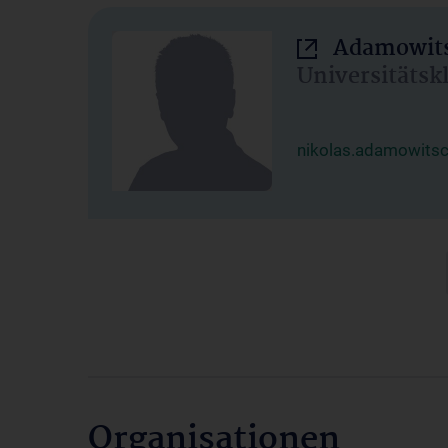
Adamowits
Universitätsk
nikolas.adamowits
Organisationen