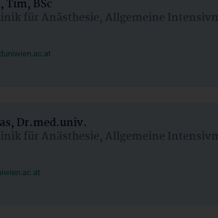
, Tim, BSc
linik für Anästhesie, Allgemeine Intensi
uniwien.ac.at
as, Dr.med.univ.
linik für Anästhesie, Allgemeine Intensi
wien.ac.at