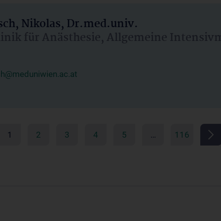
ch, Nikolas, Dr.med.univ.
linik für Anästhesie, Allgemeine Intensi
ch@meduniwien.ac.at
1
2
3
4
5
…
116