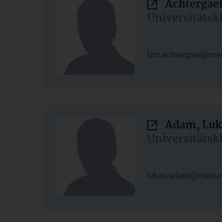
Achtergael
Universitätsk
tim.achtergael@med
Adam, Luk
Universitätsk
lukas.adam@meduni