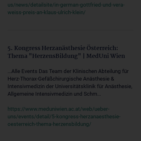
us/news/detailsite/in-german-gottfried-und-vera-
weiss-preis-an-klaus-ulrich-klein/
5. Kongress Herzanästhesie Österreich:
Thema "HerzensBildung" | MedUni Wien
...Alle Events Das Team der Klinischen Abteilung für
Herz-Thorax-Gefäßchirurgische Anästhesie &
Intensivmedizin der Universitätsklinik für Anästhesie,
Allgemeine Intensivmedizin und Schm...
https://www.meduniwien.ac.at/web/ueber-
uns/events/detail/5-kongress-herzanaesthesie-
oesterreich-thema-herzensbildung/