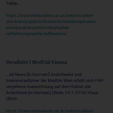
Teilne...
https://www.meduniwien.ac.at/web/en/ueber-
uns/events/jaehrliche-events/interdisziplinaere-
perioperative-echokardiographie-
notfallsonographie/aufbaukurs/
Detailsite | MedUni Vienna
...All News [in German:] Anästhesist und
Intensivmediziner der MedUni Wien erhält vom FWF
vergebene Auszeichnung auf dem Gebiet der
Anästhesie [in German:] (Wien, 25-1-2016) Klaus
Ulrich ...
https://www.meduniwien.ac.at/web/en/about-