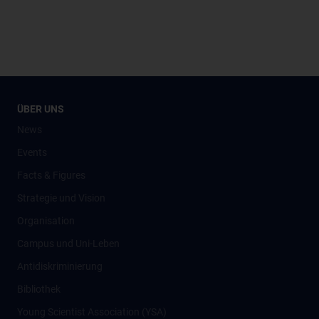
ÜBER UNS
News
Events
Facts & Figures
Strategie und Vision
Organisation
Campus und Uni-Leben
Antidiskriminierung
Bibliothek
Young Scientist Association (YSA)