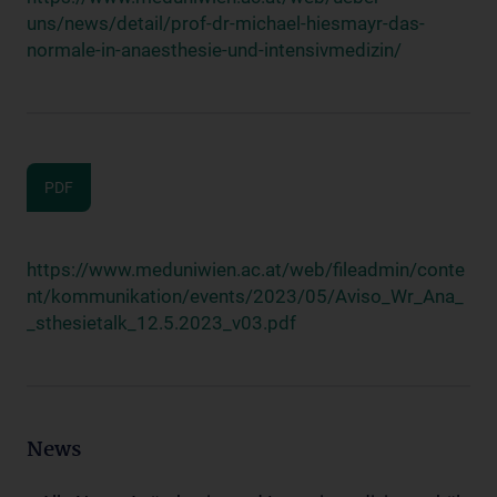
uns/news/detail/prof-dr-michael-hiesmayr-das-
normale-in-anaesthesie-und-intensivmedizin/
PDF
https://www.meduniwien.ac.at/web/fileadmin/conte
nt/kommunikation/events/2023/05/Aviso_Wr_Ana_
_sthesietalk_12.5.2023_v03.pdf
News