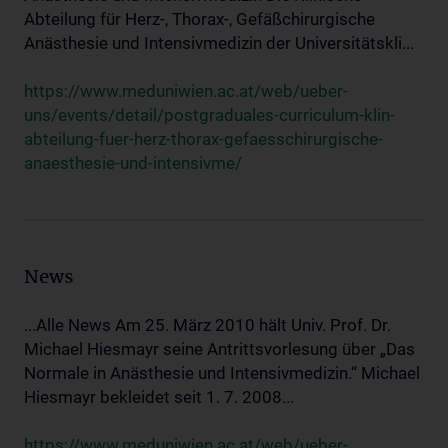
Abteilung für Herz-, Thorax-, Gefäßchirurgische
Anästhesie und Intensivmedizin der Universitätskli...
https://www.meduniwien.ac.at/web/ueber-
uns/events/detail/postgraduales-curriculum-klin-
abteilung-fuer-herz-thorax-gefaesschirurgische-
anaesthesie-und-intensivme/
News
...Alle News Am 25. März 2010 hält Univ. Prof. Dr.
Michael Hiesmayr seine Antrittsvorlesung über „Das
Normale in Anästhesie und Intensivmedizin.“ Michael
Hiesmayr bekleidet seit 1. 7. 2008...
https://www.meduniwien.ac.at/web/ueber-