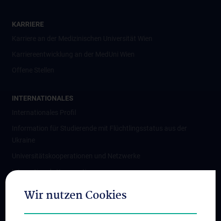
KARRIERE
Karriere an der Medizinischen Universität Wien
Karriereentwicklung an der MedUni Wien
Offene Stellen
INTERNATIONALES
Internationales Profil
Information für Studierende mit Flüchtlingsstatus aus der
Ukraine
Universitätskooperationen und Netzwerke
Internationale Kooperationen
Adjunct Professorships
Wir nutzen Cookies
Student & Staff Exchange
Das KPJ der MedUni Wien