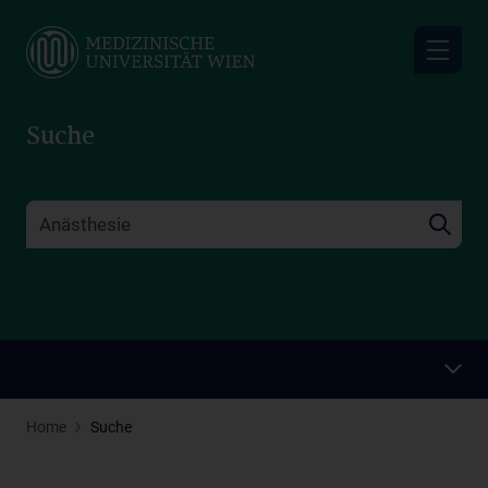
Skip
to
main
content
Suche
Home
Suche