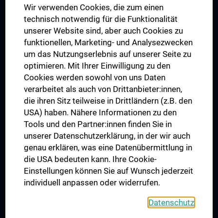
Wir verwenden Cookies, die zum einen
Graduiertentraining
technisch notwendig für die Funktionalität
Dual Career
unserer Website sind, aber auch Cookies zu
funktionellen, Marketing- und Analysezwecken
Trusted Reseach - Research Security - Foreign Interference
um das Nutzungserlebnis auf unserer Seite zu
UNESCO Lehrstuhl für Bioethik
optimieren. Mit Ihrer Einwilligung zu den
MUVI
Cookies werden sowohl von uns Daten
verarbeitet als auch von Drittanbieter:innen,
die ihren Sitz teilweise in Drittländern (z.B. den
USA) haben. Nähere Informationen zu den
Folgen Sie uns auf
Tools und den Partner:innen finden Sie in
unserer Datenschutzerklärung, in der wir auch
genau erklären, was eine Datenübermittlung in
die USA bedeuten kann. Ihre Cookie-
Einstellungen können Sie auf Wunsch jederzeit
individuell anpassen oder widerrufen.
PRESSE
JOBS
Datenschutz
MEDUNI SHOP