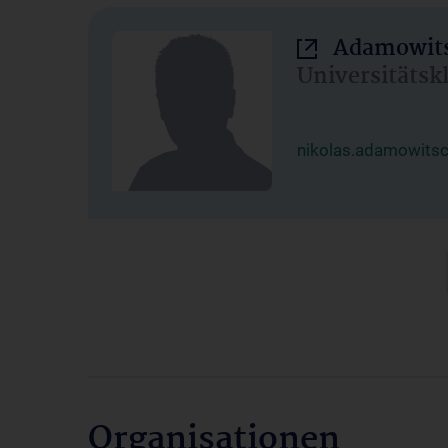
Adamowits
Universitätsk
nikolas.adamowits
Organisationen