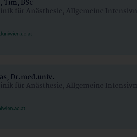
, Tim, BSc
linik für Anästhesie, Allgemeine Intensi
uniwien.ac.at
as, Dr.med.univ.
linik für Anästhesie, Allgemeine Intensi
wien.ac.at