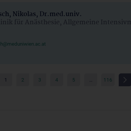
ch, Nikolas, Dr.med.univ.
linik für Anästhesie, Allgemeine Intensi
ch@meduniwien.ac.at
1
2
3
4
5
…
116