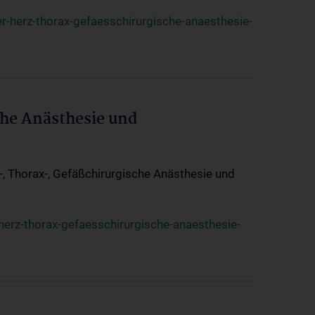
r-herz-thorax-gefaesschirurgische-anaesthesie-
che Anästhesie und
z-, Thorax-, Gefäßchirurgische Anästhesie und
herz-thorax-gefaesschirurgische-anaesthesie-