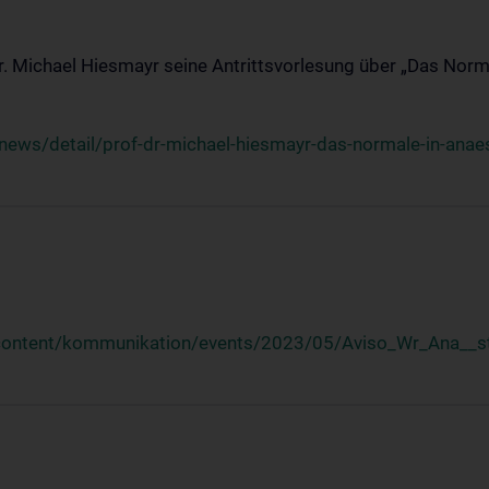
Dr. Michael Hiesmayr seine Antrittsvorlesung über „Das Norm
ews/detail/prof-dr-michael-hiesmayr-das-normale-in-anaes
/content/kommunikation/events/2023/05/Aviso_Wr_Ana__st