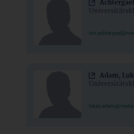
Achtergael
Universitätsk
tim.achtergael@med
Adam, Luk
Universitätsk
lukas.adam@meduni