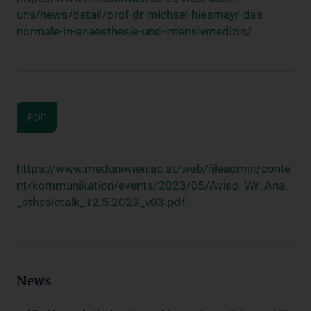
uns/news/detail/prof-dr-michael-hiesmayr-das-
normale-in-anaesthesie-und-intensivmedizin/
PDF
https://www.meduniwien.ac.at/web/fileadmin/conte
nt/kommunikation/events/2023/05/Aviso_Wr_Ana_
_sthesietalk_12.5.2023_v03.pdf
News