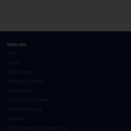
ÜBER UNS
News
Events
Facts & Figures
Strategie und Vision
Organisation
Campus und Uni-Leben
Antidiskriminierung
Bibliothek
Young Scientist Association (YSA)