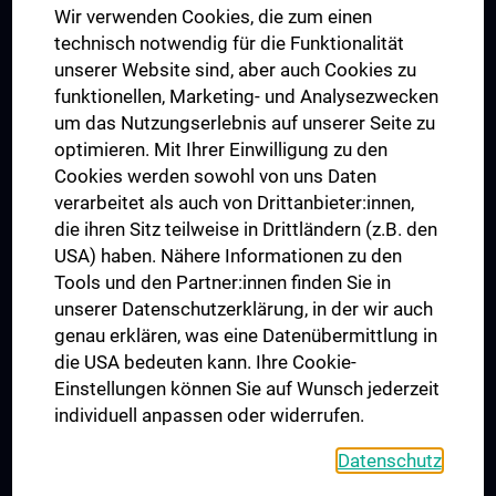
Wir verwenden Cookies, die zum einen
Graduiertentraining
technisch notwendig für die Funktionalität
Dual Career
unserer Website sind, aber auch Cookies zu
funktionellen, Marketing- und Analysezwecken
Trusted Reseach - Research Security - Foreign Interference
um das Nutzungserlebnis auf unserer Seite zu
UNESCO Lehrstuhl für Bioethik
optimieren. Mit Ihrer Einwilligung zu den
MUVI
Cookies werden sowohl von uns Daten
verarbeitet als auch von Drittanbieter:innen,
die ihren Sitz teilweise in Drittländern (z.B. den
USA) haben. Nähere Informationen zu den
Folgen Sie uns auf
Tools und den Partner:innen finden Sie in
unserer Datenschutzerklärung, in der wir auch
genau erklären, was eine Datenübermittlung in
die USA bedeuten kann. Ihre Cookie-
Einstellungen können Sie auf Wunsch jederzeit
individuell anpassen oder widerrufen.
PRESSE
JOBS
Datenschutz
MEDUNI SHOP