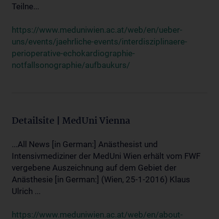
Teilne...
https://www.meduniwien.ac.at/web/en/ueber-
uns/events/jaehrliche-events/interdisziplinaere-
perioperative-echokardiographie-
notfallsonographie/aufbaukurs/
Detailsite | MedUni Vienna
...All News [in German:] Anästhesist und
Intensivmediziner der MedUni Wien erhält vom FWF
vergebene Auszeichnung auf dem Gebiet der
Anästhesie [in German:] (Wien, 25-1-2016) Klaus
Ulrich ...
https://www.meduniwien.ac.at/web/en/about-