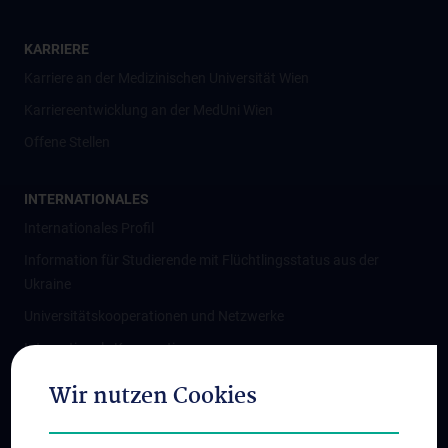
KARRIERE
Karriere an der Medizinischen Universität Wien
Karriereentwicklung an der MedUni Wien
Offene Stellen
INTERNATIONALES
Internationales Profil
Information für Studierende mit Flüchtlingsstatus aus der
Ukraine
Universitätskooperationen und Netzwerke
Internationale Kooperationen
Adjunct Professorships
Wir nutzen Cookies
Student & Staff Exchange
Das KPJ der MedUni Wien