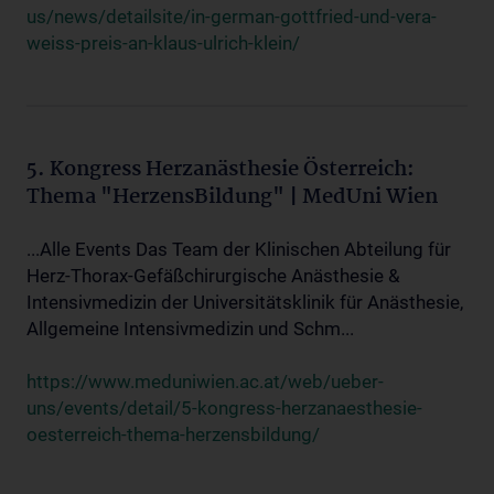
us/news/detailsite/in-german-gottfried-und-vera-
weiss-preis-an-klaus-ulrich-klein/
5. Kongress Herzanästhesie Österreich:
Thema "HerzensBildung" | MedUni Wien
...Alle Events Das Team der Klinischen Abteilung für
Herz-Thorax-Gefäßchirurgische Anästhesie &
Intensivmedizin der Universitätsklinik für Anästhesie,
Allgemeine Intensivmedizin und Schm...
https://www.meduniwien.ac.at/web/ueber-
uns/events/detail/5-kongress-herzanaesthesie-
oesterreich-thema-herzensbildung/