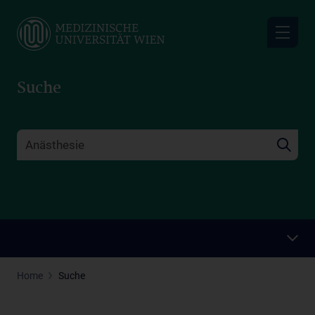
Skip
to
main
content
Suche
Home
Suche