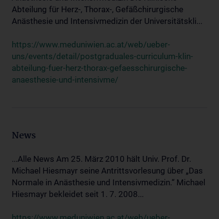
Abteilung für Herz-, Thorax-, Gefäßchirurgische
Anästhesie und Intensivmedizin der Universitätskli...
https://www.meduniwien.ac.at/web/ueber-
uns/events/detail/postgraduales-curriculum-klin-
abteilung-fuer-herz-thorax-gefaesschirurgische-
anaesthesie-und-intensivme/
News
...Alle News Am 25. März 2010 hält Univ. Prof. Dr.
Michael Hiesmayr seine Antrittsvorlesung über „Das
Normale in Anästhesie und Intensivmedizin.“ Michael
Hiesmayr bekleidet seit 1. 7. 2008...
https://www.meduniwien.ac.at/web/ueber-