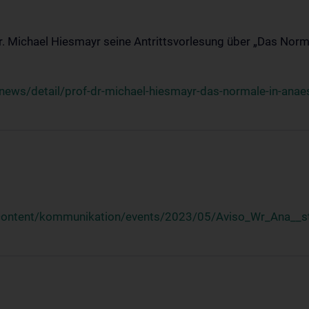
Dr. Michael Hiesmayr seine Antrittsvorlesung über „Das Norm
ews/detail/prof-dr-michael-hiesmayr-das-normale-in-anaes
/content/kommunikation/events/2023/05/Aviso_Wr_Ana__st