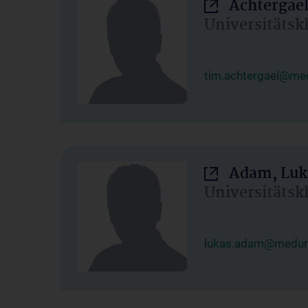
Achtergael
Universitätsk
tim.achtergael@med
Adam, Luk
Universitätsk
lukas.adam@meduni