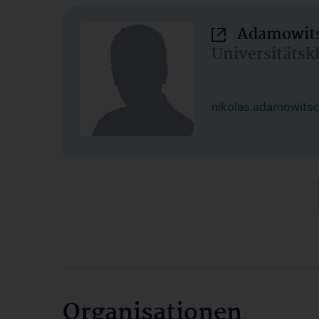
Adamowits
Universitätsk
nikolas.adamowits
Organisationen