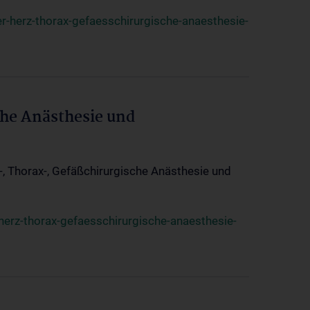
r-herz-thorax-gefaesschirurgische-anaesthesie-
che Anästhesie und
z-, Thorax-, Gefäßchirurgische Anästhesie und
herz-thorax-gefaesschirurgische-anaesthesie-