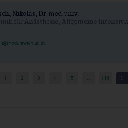
ch, Nikolas, Dr.med.univ.
linik für Anästhesie, Allgemeine Intensi
ch@meduniwien.ac.at
1
2
3
4
5
…
116