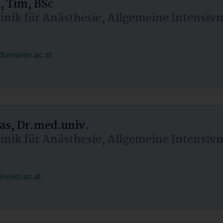
, Tim, BSc
linik für Anästhesie, Allgemeine Intensi
uniwien.ac.at
as, Dr.med.univ.
linik für Anästhesie, Allgemeine Intensi
wien.ac.at