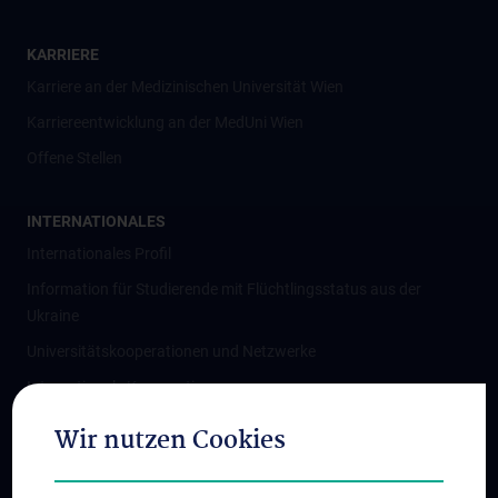
KARRIERE
Karriere an der Medizinischen Universität Wien
Karriereentwicklung an der MedUni Wien
Offene Stellen
INTERNATIONALES
Internationales Profil
Information für Studierende mit Flüchtlingsstatus aus der
Ukraine
Universitätskooperationen und Netzwerke
Internationale Kooperationen
Adjunct Professorships
Wir nutzen Cookies
Student & Staff Exchange
Das KPJ der MedUni Wien