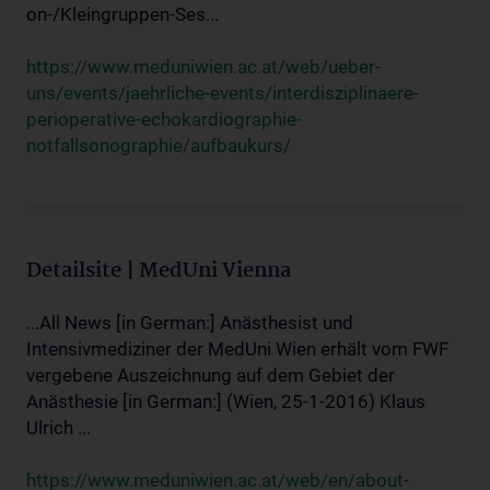
on-/Kleingruppen-Ses...
https://www.meduniwien.ac.at/web/ueber-
uns/events/jaehrliche-events/interdisziplinaere-
perioperative-echokardiographie-
notfallsonographie/aufbaukurs/
Detailsite | MedUni Vienna
...All News [in German:] Anästhesist und
Intensivmediziner der MedUni Wien erhält vom FWF
vergebene Auszeichnung auf dem Gebiet der
Anästhesie [in German:] (Wien, 25-1-2016) Klaus
Ulrich ...
https://www.meduniwien.ac.at/web/en/about-