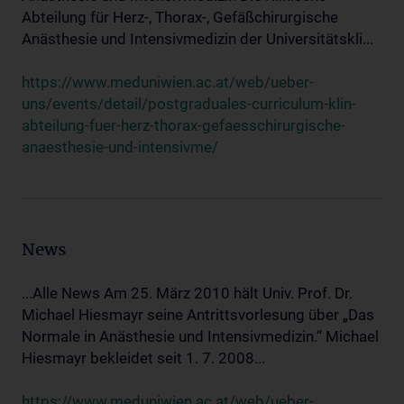
Abteilung für Herz-, Thorax-, Gefäßchirurgische
Anästhesie und Intensivmedizin der Universitätskli...
https://www.meduniwien.ac.at/web/ueber-
uns/events/detail/postgraduales-curriculum-klin-
abteilung-fuer-herz-thorax-gefaesschirurgische-
anaesthesie-und-intensivme/
News
...Alle News Am 25. März 2010 hält Univ. Prof. Dr.
Michael Hiesmayr seine Antrittsvorlesung über „Das
Normale in Anästhesie und Intensivmedizin.“ Michael
Hiesmayr bekleidet seit 1. 7. 2008...
https://www.meduniwien.ac.at/web/ueber-