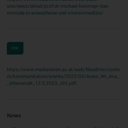
uns/news/detail/prof-dr-michael-hiesmayr-das-
normale-in-anaesthesie-und-intensivmedizin/
PDF
https://www.meduniwien.ac.at/web/fileadmin/conte
nt/kommunikation/events/2023/05/Aviso_Wr_Ana_
_sthesietalk_12.5.2023_v03.pdf
News