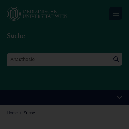
Skip
to
main
content
Suche
Home
Suche