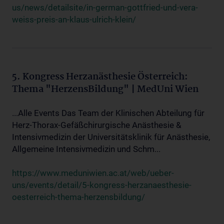
us/news/detailsite/in-german-gottfried-und-vera-
weiss-preis-an-klaus-ulrich-klein/
5. Kongress Herzanästhesie Österreich:
Thema "HerzensBildung" | MedUni Wien
...Alle Events Das Team der Klinischen Abteilung für
Herz-Thorax-Gefäßchirurgische Anästhesie &
Intensivmedizin der Universitätsklinik für Anästhesie,
Allgemeine Intensivmedizin und Schm...
https://www.meduniwien.ac.at/web/ueber-
uns/events/detail/5-kongress-herzanaesthesie-
oesterreich-thema-herzensbildung/