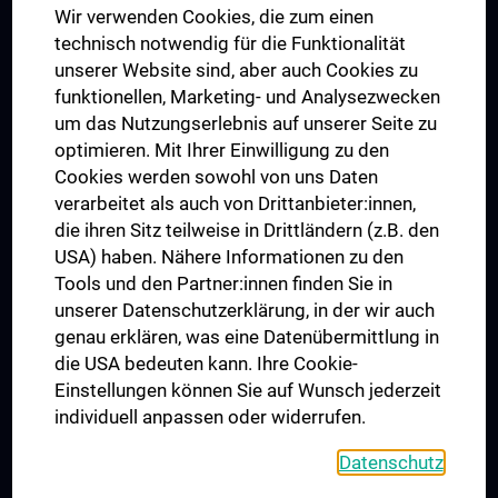
Wir verwenden Cookies, die zum einen
Graduiertentraining
technisch notwendig für die Funktionalität
Dual Career
unserer Website sind, aber auch Cookies zu
funktionellen, Marketing- und Analysezwecken
Trusted Reseach - Research Security - Foreign Interference
um das Nutzungserlebnis auf unserer Seite zu
UNESCO Lehrstuhl für Bioethik
optimieren. Mit Ihrer Einwilligung zu den
MUVI
Cookies werden sowohl von uns Daten
verarbeitet als auch von Drittanbieter:innen,
die ihren Sitz teilweise in Drittländern (z.B. den
USA) haben. Nähere Informationen zu den
Folgen Sie uns auf
Tools und den Partner:innen finden Sie in
unserer Datenschutzerklärung, in der wir auch
genau erklären, was eine Datenübermittlung in
die USA bedeuten kann. Ihre Cookie-
Einstellungen können Sie auf Wunsch jederzeit
individuell anpassen oder widerrufen.
PRESSE
JOBS
Datenschutz
MEDUNI SHOP