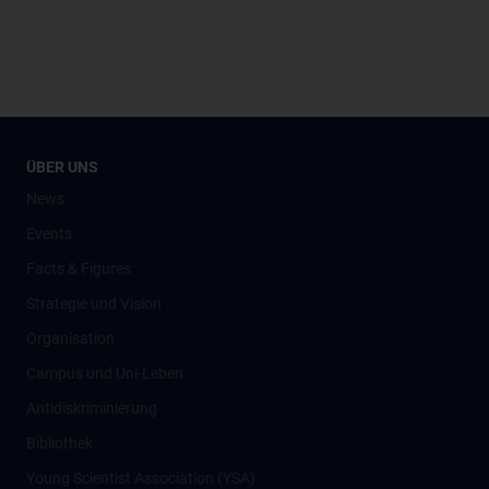
ÜBER UNS
News
Events
Facts & Figures
Strategie und Vision
Organisation
Campus und Uni-Leben
Antidiskriminierung
Bibliothek
Young Scientist Association (YSA)