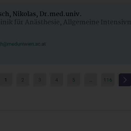
ch, Nikolas, Dr.med.univ.
linik für Anästhesie, Allgemeine Intensi
ch@meduniwien.ac.at
1
2
3
4
5
…
116