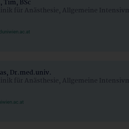
, Tim, BSc
linik für Anästhesie, Allgemeine Intensi
uniwien.ac.at
as, Dr.med.univ.
linik für Anästhesie, Allgemeine Intensi
wien.ac.at