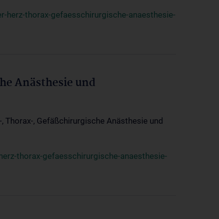
r-herz-thorax-gefaesschirurgische-anaesthesie-
che Anästhesie und
z-, Thorax-, Gefäßchirurgische Anästhesie und
herz-thorax-gefaesschirurgische-anaesthesie-