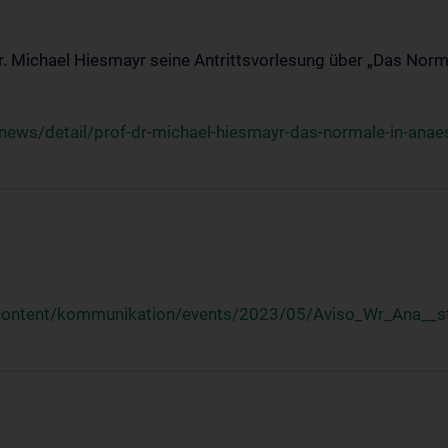
Dr. Michael Hiesmayr seine Antrittsvorlesung über „Das Norm
ews/detail/prof-dr-michael-hiesmayr-das-normale-in-anaes
/content/kommunikation/events/2023/05/Aviso_Wr_Ana__st