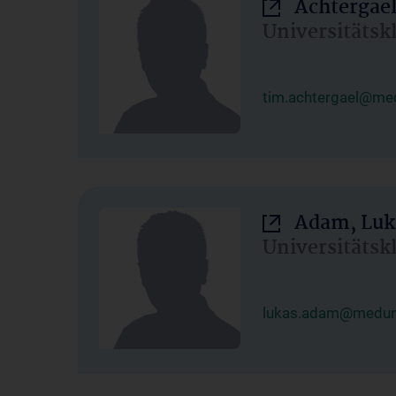
Achtergael
Universitätsk
tim.achtergael@med
Adam, Luk
Universitätsk
lukas.adam@meduni