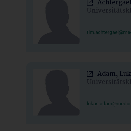
Achtergael
Universitätsk
tim.achtergael@med
Adam, Luk
Universitätsk
lukas.adam@meduni