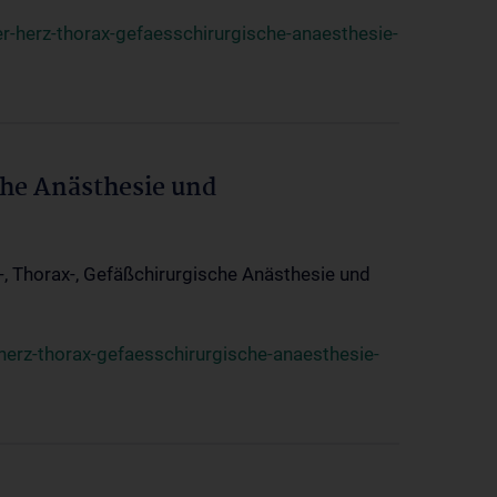
r-herz-thorax-gefaesschirurgische-anaesthesie-
che Anästhesie und
z-, Thorax-, Gefäßchirurgische Anästhesie und
herz-thorax-gefaesschirurgische-anaesthesie-