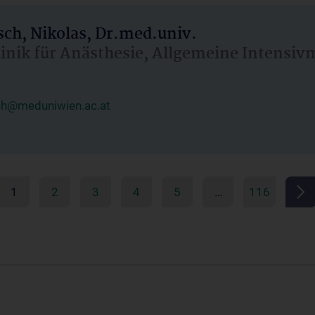
ch, Nikolas, Dr.med.univ.
linik für Anästhesie, Allgemeine Intensi
ch@meduniwien.ac.at
1
2
3
4
5
…
116