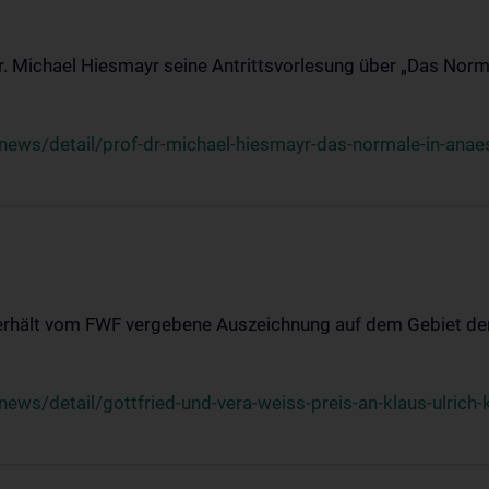
Dr. Michael Hiesmayr seine Antrittsvorlesung über „Das Norm
ews/detail/prof-dr-michael-hiesmayr-das-normale-in-anaes
 erhält vom FWF vergebene Auszeichnung auf dem Gebiet der
s/detail/gottfried-und-vera-weiss-preis-an-klaus-ulrich-k