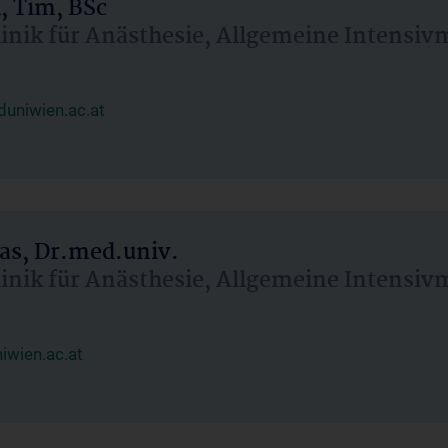
, Tim, BSc
linik für Anästhesie, Allgemeine Intensi
uniwien.ac.at
as, Dr.med.univ.
linik für Anästhesie, Allgemeine Intensi
wien.ac.at