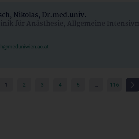
ch, Nikolas, Dr.med.univ.
linik für Anästhesie, Allgemeine Intensi
ch@meduniwien.ac.at
1
2
3
4
5
…
116