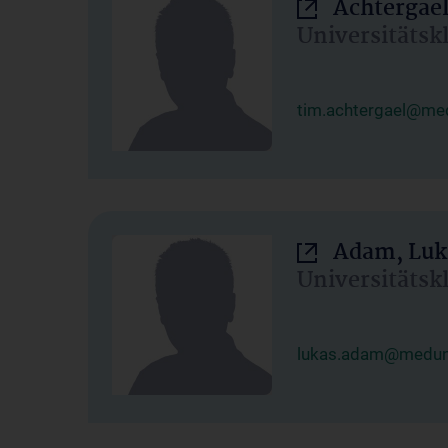
Achtergael
Universitätsk
tim.achtergael@med
Adam, Luk
Universitätsk
lukas.adam@meduni