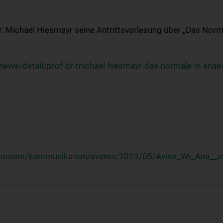
Dr. Michael Hiesmayr seine Antrittsvorlesung über „Das Norm
ews/detail/prof-dr-michael-hiesmayr-das-normale-in-anaes
/content/kommunikation/events/2023/05/Aviso_Wr_Ana__st