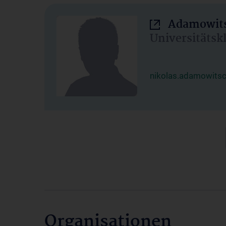
Adamowits
Universitätsk
nikolas.adamowits
Organisationen