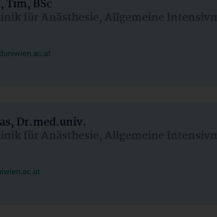
, Tim, BSc
linik für Anästhesie, Allgemeine Intensi
uniwien.ac.at
as, Dr.med.univ.
linik für Anästhesie, Allgemeine Intensi
wien.ac.at