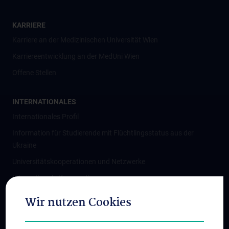
KARRIERE
Karriere an der Medizinischen Universität Wien
Karriereentwicklung an der MedUni Wien
Offene Stellen
INTERNATIONALES
Internationales Profil
Information für Studierende mit Flüchtlingsstatus aus der
Ukraine
Universitätskooperationen und Netzwerke
Internationale Kooperationen
Adjunct Professorships
Wir nutzen Cookies
Student & Staff Exchange
Das KPJ der MedUni Wien