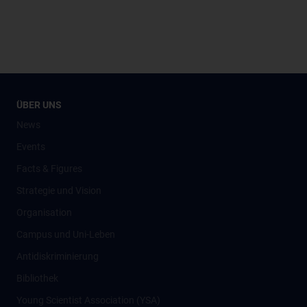
ÜBER UNS
News
Events
Facts & Figures
Strategie und Vision
Organisation
Campus und Uni-Leben
Antidiskriminierung
Bibliothek
Young Scientist Association (YSA)