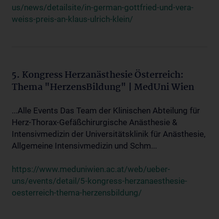
us/news/detailsite/in-german-gottfried-und-vera-
weiss-preis-an-klaus-ulrich-klein/
5. Kongress Herzanästhesie Österreich:
Thema "HerzensBildung" | MedUni Wien
...Alle Events Das Team der Klinischen Abteilung für
Herz-Thorax-Gefäßchirurgische Anästhesie &
Intensivmedizin der Universitätsklinik für Anästhesie,
Allgemeine Intensivmedizin und Schm...
https://www.meduniwien.ac.at/web/ueber-
uns/events/detail/5-kongress-herzanaesthesie-
oesterreich-thema-herzensbildung/