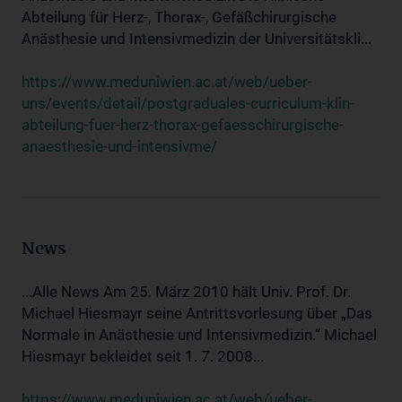
Abteilung für Herz-, Thorax-, Gefäßchirurgische
Anästhesie und Intensivmedizin der Universitätskli...
https://www.meduniwien.ac.at/web/ueber-
uns/events/detail/postgraduales-curriculum-klin-
abteilung-fuer-herz-thorax-gefaesschirurgische-
anaesthesie-und-intensivme/
News
...Alle News Am 25. März 2010 hält Univ. Prof. Dr.
Michael Hiesmayr seine Antrittsvorlesung über „Das
Normale in Anästhesie und Intensivmedizin.“ Michael
Hiesmayr bekleidet seit 1. 7. 2008...
https://www.meduniwien.ac.at/web/ueber-