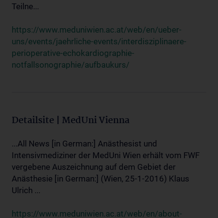
Teilne...
https://www.meduniwien.ac.at/web/en/ueber-
uns/events/jaehrliche-events/interdisziplinaere-
perioperative-echokardiographie-
notfallsonographie/aufbaukurs/
Detailsite | MedUni Vienna
...All News [in German:] Anästhesist und
Intensivmediziner der MedUni Wien erhält vom FWF
vergebene Auszeichnung auf dem Gebiet der
Anästhesie [in German:] (Wien, 25-1-2016) Klaus
Ulrich ...
https://www.meduniwien.ac.at/web/en/about-