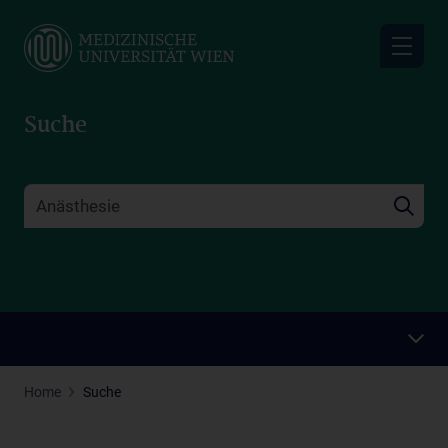
Skip
to
main
content
Suche
Home
Suche