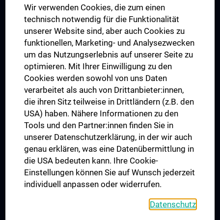
Wir verwenden Cookies, die zum einen
Graduiertentraining
technisch notwendig für die Funktionalität
Dual Career
unserer Website sind, aber auch Cookies zu
funktionellen, Marketing- und Analysezwecken
Trusted Reseach - Research Security - Foreign Interference
um das Nutzungserlebnis auf unserer Seite zu
UNESCO Lehrstuhl für Bioethik
optimieren. Mit Ihrer Einwilligung zu den
MUVI
Cookies werden sowohl von uns Daten
verarbeitet als auch von Drittanbieter:innen,
die ihren Sitz teilweise in Drittländern (z.B. den
USA) haben. Nähere Informationen zu den
Folgen Sie uns auf
Tools und den Partner:innen finden Sie in
unserer Datenschutzerklärung, in der wir auch
genau erklären, was eine Datenübermittlung in
die USA bedeuten kann. Ihre Cookie-
Einstellungen können Sie auf Wunsch jederzeit
individuell anpassen oder widerrufen.
PRESSE
JOBS
Datenschutz
MEDUNI SHOP