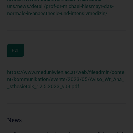
uns/news/detail/prof-dr-michael-hiesmayr-das-
normale-in-anaesthesie-und-intensivmedizin/
PDF
https://www.meduniwien.ac.at/web/fileadmin/conte
nt/kommunikation/events/2023/05/Aviso_Wr_Ana_
_sthesietalk_12.5.2023_v03.pdf
News