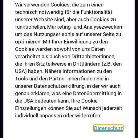
Wir verwenden Cookies, die zum einen
Graduiertentraining
technisch notwendig für die Funktionalität
Dual Career
unserer Website sind, aber auch Cookies zu
funktionellen, Marketing- und Analysezwecken
Trusted Reseach - Research Security - Foreign Interference
um das Nutzungserlebnis auf unserer Seite zu
UNESCO Lehrstuhl für Bioethik
optimieren. Mit Ihrer Einwilligung zu den
MUVI
Cookies werden sowohl von uns Daten
verarbeitet als auch von Drittanbieter:innen,
die ihren Sitz teilweise in Drittländern (z.B. den
USA) haben. Nähere Informationen zu den
Folgen Sie uns auf
Tools und den Partner:innen finden Sie in
unserer Datenschutzerklärung, in der wir auch
genau erklären, was eine Datenübermittlung in
die USA bedeuten kann. Ihre Cookie-
Einstellungen können Sie auf Wunsch jederzeit
individuell anpassen oder widerrufen.
PRESSE
JOBS
Datenschutz
MEDUNI SHOP