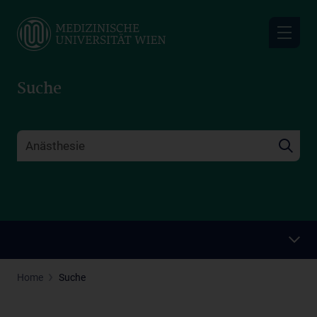
Skip
to
main
content
Suche
Home
Suche