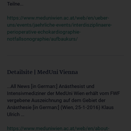
Teilne...
https://www.meduniwien.ac.at/web/en/ueber-
uns/events/jaehrliche-events/interdisziplinaere-
perioperative-echokardiographie-
notfallsonographie/aufbaukurs/
Detailsite | MedUni Vienna
...All News [in German:] Anästhesist und
Intensivmediziner der MedUni Wien erhält vom FWF
vergebene Auszeichnung auf dem Gebiet der
Anästhesie [in German:] (Wien, 25-1-2016) Klaus
Ulrich ...
https://www.meduniwien.ac.at/web/en/about-