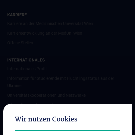
KARRIERE
Karriere an der Medizinischen Universität Wien
Karriereentwicklung an der MedUni Wien
Offene Stellen
INTERNATIONALES
Internationales Profil
Information für Studierende mit Flüchtlingsstatus aus der
Ukraine
Universitätskooperationen und Netzwerke
Internationale Kooperationen
Adjunct Professorships
Wir nutzen Cookies
Student & Staff Exchange
Das KPJ der MedUni Wien