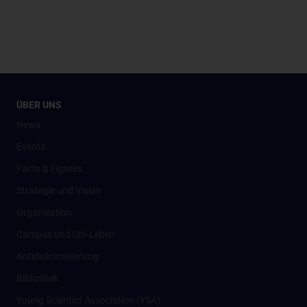
ÜBER UNS
News
Events
Facts & Figures
Strategie und Vision
Organisation
Campus und Uni-Leben
Antidiskriminierung
Bibliothek
Young Scientist Association (YSA)