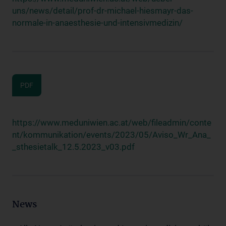
uns/news/detail/prof-dr-michael-hiesmayr-das-
normale-in-anaesthesie-und-intensivmedizin/
PDF
https://www.meduniwien.ac.at/web/fileadmin/conte
nt/kommunikation/events/2023/05/Aviso_Wr_Ana_
_sthesietalk_12.5.2023_v03.pdf
News