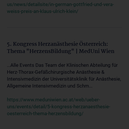
us/news/detailsite/in-german-gottfried-und-vera-
weiss-preis-an-klaus-ulrich-klein/
5. Kongress Herzanästhesie Österreich:
Thema "HerzensBildung" | MedUni Wien
...Alle Events Das Team der Klinischen Abteilung für
Herz-Thorax-Gefäßchirurgische Anästhesie &
Intensivmedizin der Universitätsklinik für Anästhesie,
Allgemeine Intensivmedizin und Schm...
https://www.meduniwien.ac.at/web/ueber-
uns/events/detail/5-kongress-herzanaesthesie-
oesterreich-thema-herzensbildung/