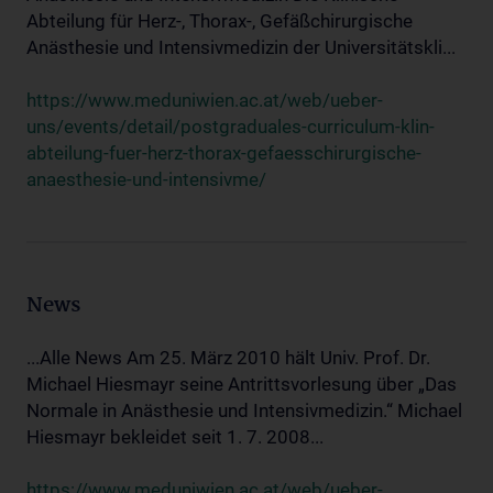
Abteilung für Herz-, Thorax-, Gefäßchirurgische
Anästhesie und Intensivmedizin der Universitätskli...
https://www.meduniwien.ac.at/web/ueber-
uns/events/detail/postgraduales-curriculum-klin-
abteilung-fuer-herz-thorax-gefaesschirurgische-
anaesthesie-und-intensivme/
News
...Alle News Am 25. März 2010 hält Univ. Prof. Dr.
Michael Hiesmayr seine Antrittsvorlesung über „Das
Normale in Anästhesie und Intensivmedizin.“ Michael
Hiesmayr bekleidet seit 1. 7. 2008...
https://www.meduniwien.ac.at/web/ueber-