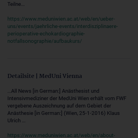
Teilne...
https://www.meduniwien.ac.at/web/en/ueber-
uns/events/jaehrliche-events/interdisziplinaere-
perioperative-echokardiographie-
notfallsonographie/aufbaukurs/
Detailsite | MedUni Vienna
...All News [in German:] Anästhesist und
Intensivmediziner der MedUni Wien erhält vom FWF
vergebene Auszeichnung auf dem Gebiet der
Anästhesie [in German:] (Wien, 25-1-2016) Klaus
Ulrich ...
https://www.meduniwien.ac.at/web/en/about-