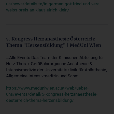
us/news/detailsite/in-german-gottfried-und-vera-
weiss-preis-an-klaus-ulrich-klein/
5. Kongress Herzanästhesie Österreich:
Thema "HerzensBildung" | MedUni Wien
...Alle Events Das Team der Klinischen Abteilung für
Herz-Thorax-Gefäßchirurgische Anästhesie &
Intensivmedizin der Universitätsklinik für Anästhesie,
Allgemeine Intensivmedizin und Schm...
https://www.meduniwien.ac.at/web/ueber-
uns/events/detail/5-kongress-herzanaesthesie-
oesterreich-thema-herzensbildung/