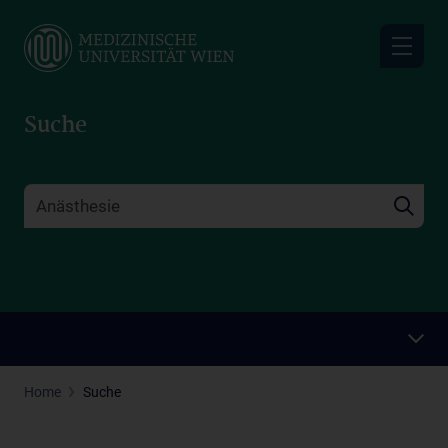
Skip
to
main
content
Suche
Home
Suche