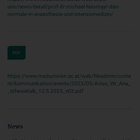
uns/news/detail/prof-dr-michael-hiesmayr-das-
normale-in-anaesthesie-und-intensivmedizin/
PDF
https://www.meduniwien.ac.at/web/fileadmin/conte
nt/kommunikation/events/2023/05/Aviso_Wr_Ana_
_sthesietalk_12.5.2023_v03.pdf
News