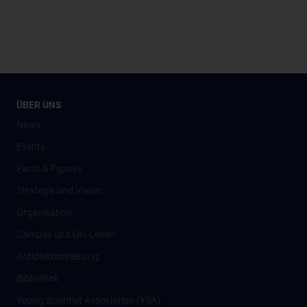
ÜBER UNS
News
Events
Facts & Figures
Strategie und Vision
Organisation
Campus und Uni-Leben
Antidiskriminierung
Bibliothek
Young Scientist Association (YSA)