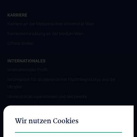
KARRIERE
Karriere an der Medizinischen Universität Wien
Karriereentwicklung an der MedUni Wien
Offene Stellen
INTERNATIONALES
Internationales Profil
Information für Studierende mit Flüchtlingsstatus aus der
Ukraine
Universitätskooperationen und Netzwerke
Internationale Kooperationen
Adjunct Professorships
Wir nutzen Cookies
Student & Staff Exchange
Das KPJ der MedUni Wien