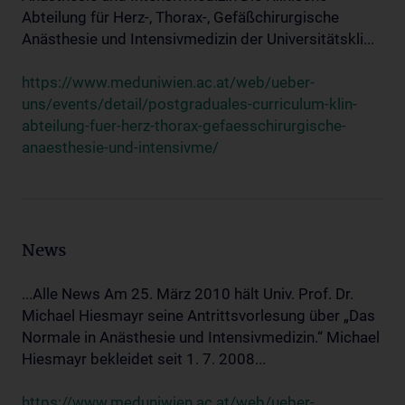
Abteilung für Herz-, Thorax-, Gefäßchirurgische
Anästhesie und Intensivmedizin der Universitätskli...
https://www.meduniwien.ac.at/web/ueber-
uns/events/detail/postgraduales-curriculum-klin-
abteilung-fuer-herz-thorax-gefaesschirurgische-
anaesthesie-und-intensivme/
News
...Alle News Am 25. März 2010 hält Univ. Prof. Dr.
Michael Hiesmayr seine Antrittsvorlesung über „Das
Normale in Anästhesie und Intensivmedizin.“ Michael
Hiesmayr bekleidet seit 1. 7. 2008...
https://www.meduniwien.ac.at/web/ueber-