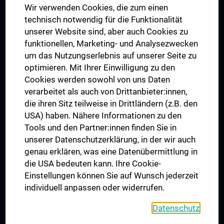
Wir verwenden Cookies, die zum einen
Graduiertentraining
technisch notwendig für die Funktionalität
Dual Career
unserer Website sind, aber auch Cookies zu
funktionellen, Marketing- und Analysezwecken
Trusted Reseach - Research Security - Foreign Interference
um das Nutzungserlebnis auf unserer Seite zu
UNESCO Lehrstuhl für Bioethik
optimieren. Mit Ihrer Einwilligung zu den
MUVI
Cookies werden sowohl von uns Daten
verarbeitet als auch von Drittanbieter:innen,
die ihren Sitz teilweise in Drittländern (z.B. den
USA) haben. Nähere Informationen zu den
Folgen Sie uns auf
Tools und den Partner:innen finden Sie in
unserer Datenschutzerklärung, in der wir auch
genau erklären, was eine Datenübermittlung in
die USA bedeuten kann. Ihre Cookie-
Einstellungen können Sie auf Wunsch jederzeit
individuell anpassen oder widerrufen.
PRESSE
JOBS
Datenschutz
MEDUNI SHOP