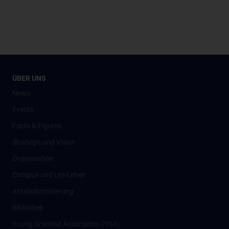
ÜBER UNS
News
Events
Facts & Figures
Strategie und Vision
Organisation
Campus und Uni-Leben
Antidiskriminierung
Bibliothek
Young Scientist Association (YSA)