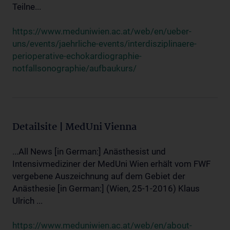
Teilne...
https://www.meduniwien.ac.at/web/en/ueber-
uns/events/jaehrliche-events/interdisziplinaere-
perioperative-echokardiographie-
notfallsonographie/aufbaukurs/
Detailsite | MedUni Vienna
...All News [in German:] Anästhesist und
Intensivmediziner der MedUni Wien erhält vom FWF
vergebene Auszeichnung auf dem Gebiet der
Anästhesie [in German:] (Wien, 25-1-2016) Klaus
Ulrich ...
https://www.meduniwien.ac.at/web/en/about-