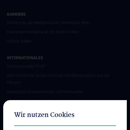
KARRIERE
Karriere an der Medizinischen Universität Wien
Karriereentwicklung an der MedUni Wien
Offene Stellen
INTERNATIONALES
Internationales Profil
Information für Studierende mit Flüchtlingsstatus aus der
Ukraine
Universitätskooperationen und Netzwerke
Internationale Kooperationen
Adjunct Professorships
Wir nutzen Cookies
Student & Staff Exchange
Das KPJ der MedUni Wien