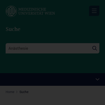
Skip
to
main
content
Suche
Home
Suche