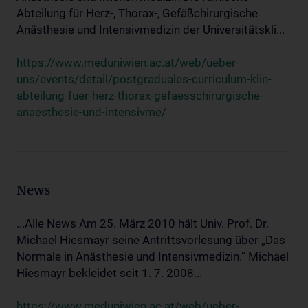
Abteilung für Herz-, Thorax-, Gefäßchirurgische
Anästhesie und Intensivmedizin der Universitätskli...
https://www.meduniwien.ac.at/web/ueber-
uns/events/detail/postgraduales-curriculum-klin-
abteilung-fuer-herz-thorax-gefaesschirurgische-
anaesthesie-und-intensivme/
News
...Alle News Am 25. März 2010 hält Univ. Prof. Dr.
Michael Hiesmayr seine Antrittsvorlesung über „Das
Normale in Anästhesie und Intensivmedizin.“ Michael
Hiesmayr bekleidet seit 1. 7. 2008...
https://www.meduniwien.ac.at/web/ueber-