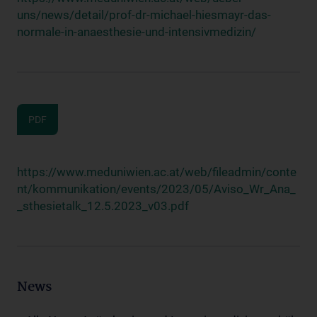
uns/news/detail/prof-dr-michael-hiesmayr-das-
normale-in-anaesthesie-und-intensivmedizin/
PDF
https://www.meduniwien.ac.at/web/fileadmin/conte
nt/kommunikation/events/2023/05/Aviso_Wr_Ana_
_sthesietalk_12.5.2023_v03.pdf
News