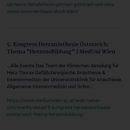
us/news/detailsite/in-german-gottfried-und-vera-
weiss-preis-an-klaus-ulrich-klein/
5. Kongress Herzanästhesie Österreich:
Thema "HerzensBildung" | MedUni Wien
...Alle Events Das Team der Klinischen Abteilung für
Herz-Thorax-Gefäßchirurgische Anästhesie &
Intensivmedizin der Universitätsklinik für Anästhesie,
Allgemeine Intensivmedizin und Schm...
https://www.meduniwien.ac.at/web/ueber-
uns/events/detail/5-kongress-herzanaesthesie-
oesterreich-thema-herzensbildung/