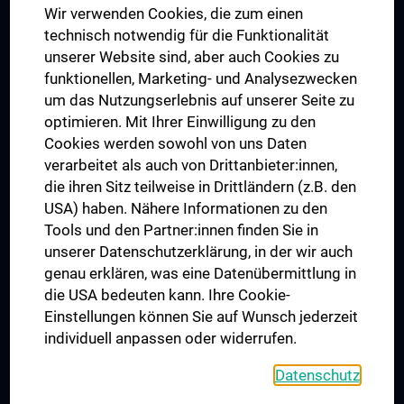
Wir verwenden Cookies, die zum einen
Graduiertentraining
technisch notwendig für die Funktionalität
Dual Career
unserer Website sind, aber auch Cookies zu
funktionellen, Marketing- und Analysezwecken
Trusted Reseach - Research Security - Foreign Interference
um das Nutzungserlebnis auf unserer Seite zu
UNESCO Lehrstuhl für Bioethik
optimieren. Mit Ihrer Einwilligung zu den
MUVI
Cookies werden sowohl von uns Daten
verarbeitet als auch von Drittanbieter:innen,
die ihren Sitz teilweise in Drittländern (z.B. den
USA) haben. Nähere Informationen zu den
Folgen Sie uns auf
Tools und den Partner:innen finden Sie in
unserer Datenschutzerklärung, in der wir auch
genau erklären, was eine Datenübermittlung in
die USA bedeuten kann. Ihre Cookie-
Einstellungen können Sie auf Wunsch jederzeit
individuell anpassen oder widerrufen.
PRESSE
JOBS
Datenschutz
MEDUNI SHOP