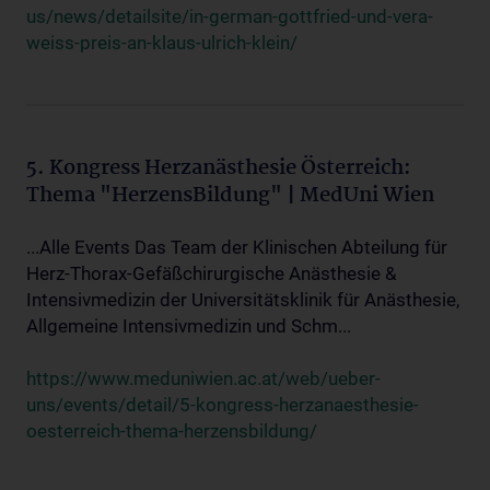
us/news/detailsite/in-german-gottfried-und-vera-
weiss-preis-an-klaus-ulrich-klein/
5. Kongress Herzanästhesie Österreich:
Thema "HerzensBildung" | MedUni Wien
...Alle Events Das Team der Klinischen Abteilung für
Herz-Thorax-Gefäßchirurgische Anästhesie &
Intensivmedizin der Universitätsklinik für Anästhesie,
Allgemeine Intensivmedizin und Schm...
https://www.meduniwien.ac.at/web/ueber-
uns/events/detail/5-kongress-herzanaesthesie-
oesterreich-thema-herzensbildung/