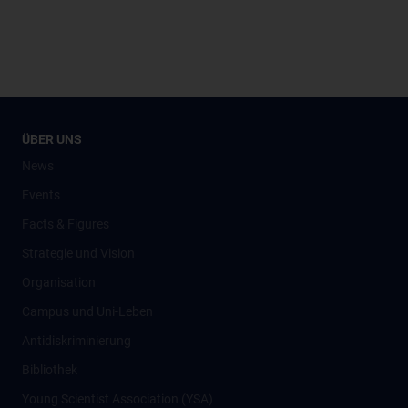
ÜBER UNS
News
Events
Facts & Figures
Strategie und Vision
Organisation
Campus und Uni-Leben
Antidiskriminierung
Bibliothek
Young Scientist Association (YSA)