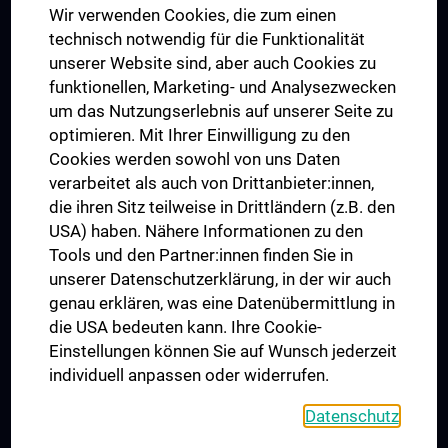
Wir verwenden Cookies, die zum einen
Graduiertentraining
technisch notwendig für die Funktionalität
Dual Career
unserer Website sind, aber auch Cookies zu
funktionellen, Marketing- und Analysezwecken
Trusted Reseach - Research Security - Foreign Interference
um das Nutzungserlebnis auf unserer Seite zu
UNESCO Lehrstuhl für Bioethik
optimieren. Mit Ihrer Einwilligung zu den
MUVI
Cookies werden sowohl von uns Daten
verarbeitet als auch von Drittanbieter:innen,
die ihren Sitz teilweise in Drittländern (z.B. den
USA) haben. Nähere Informationen zu den
Folgen Sie uns auf
Tools und den Partner:innen finden Sie in
unserer Datenschutzerklärung, in der wir auch
genau erklären, was eine Datenübermittlung in
die USA bedeuten kann. Ihre Cookie-
Einstellungen können Sie auf Wunsch jederzeit
individuell anpassen oder widerrufen.
PRESSE
JOBS
Datenschutz
MEDUNI SHOP