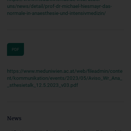
uns/news/detail/prof-dr-michael-hiesmayr-das-
normale-in-anaesthesie-und-intensivmedizin/
PDF
https://www.meduniwien.ac.at/web/fileadmin/conte
nt/kommunikation/events/2023/05/Aviso_Wr_Ana_
_sthesietalk_12.5.2023_v03.pdf
News