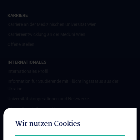
KARRIERE
Karriere an der Medizinischen Universität Wien
Karriereentwicklung an der MedUni Wien
Offene Stellen
INTERNATIONALES
Internationales Profil
Information für Studierende mit Flüchtlingsstatus aus der
Ukraine
Universitätskooperationen und Netzwerke
Internationale Kooperationen
Adjunct Professorships
Wir nutzen Cookies
Student & Staff Exchange
Das KPJ der MedUni Wien