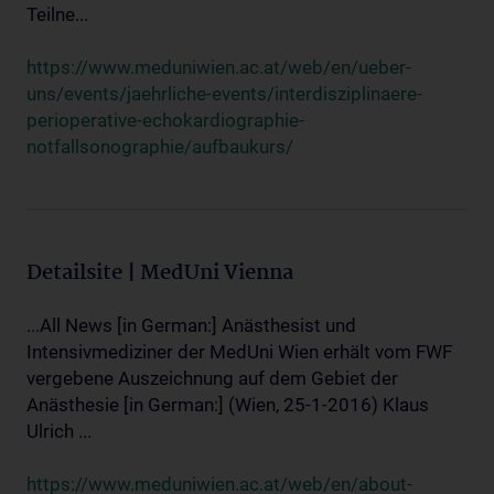
Teilne...
https://www.meduniwien.ac.at/web/en/ueber-
uns/events/jaehrliche-events/interdisziplinaere-
perioperative-echokardiographie-
notfallsonographie/aufbaukurs/
Detailsite | MedUni Vienna
...All News [in German:] Anästhesist und
Intensivmediziner der MedUni Wien erhält vom FWF
vergebene Auszeichnung auf dem Gebiet der
Anästhesie [in German:] (Wien, 25-1-2016) Klaus
Ulrich ...
https://www.meduniwien.ac.at/web/en/about-