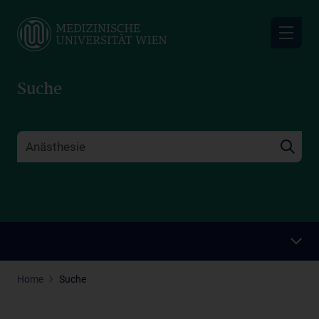
Skip
to
main
content
Suche
Home
Suche