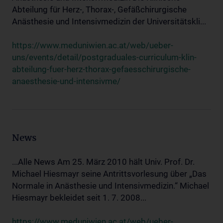
Abteilung für Herz-, Thorax-, Gefäßchirurgische
Anästhesie und Intensivmedizin der Universitätskli...
https://www.meduniwien.ac.at/web/ueber-
uns/events/detail/postgraduales-curriculum-klin-
abteilung-fuer-herz-thorax-gefaesschirurgische-
anaesthesie-und-intensivme/
News
...Alle News Am 25. März 2010 hält Univ. Prof. Dr.
Michael Hiesmayr seine Antrittsvorlesung über „Das
Normale in Anästhesie und Intensivmedizin.“ Michael
Hiesmayr bekleidet seit 1. 7. 2008...
https://www.meduniwien.ac.at/web/ueber-