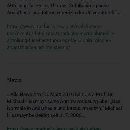
Abteilung für Herz-, Thorax-, Gefäßchirurgische
Anästhesie und Intensivmedizin der Universitätskli...
https://www.meduniwien.ac.at/web/ueber-
uns/events/detail/postgraduales-curriculum-klin-
abteilung-fuer-herz-thorax-gefaesschirurgische-
anaesthesie-und-intensivme/
News
...Alle News Am 25. März 2010 hält Univ. Prof. Dr.
Michael Hiesmayr seine Antrittsvorlesung über „Das
Normale in Anästhesie und Intensivmedizin.“ Michael
Hiesmayr bekleidet seit 1. 7. 2008...
https://www.meduniwien.ac.at/web/ueber-