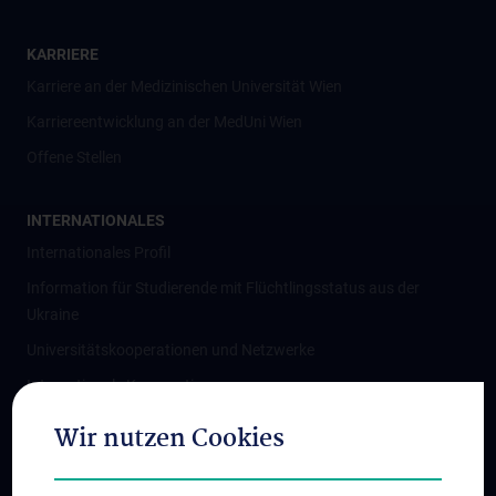
KARRIERE
Karriere an der Medizinischen Universität Wien
Karriereentwicklung an der MedUni Wien
Offene Stellen
INTERNATIONALES
Internationales Profil
Information für Studierende mit Flüchtlingsstatus aus der
Ukraine
Universitätskooperationen und Netzwerke
Internationale Kooperationen
Adjunct Professorships
Wir nutzen Cookies
Student & Staff Exchange
Das KPJ der MedUni Wien