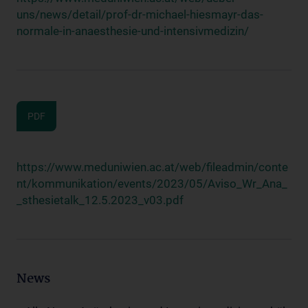
uns/news/detail/prof-dr-michael-hiesmayr-das-
normale-in-anaesthesie-und-intensivmedizin/
PDF
https://www.meduniwien.ac.at/web/fileadmin/conte
nt/kommunikation/events/2023/05/Aviso_Wr_Ana_
_sthesietalk_12.5.2023_v03.pdf
News