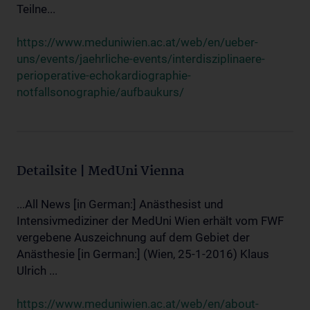
Teilne...
https://www.meduniwien.ac.at/web/en/ueber-
uns/events/jaehrliche-events/interdisziplinaere-
perioperative-echokardiographie-
notfallsonographie/aufbaukurs/
Detailsite | MedUni Vienna
...All News [in German:] Anästhesist und
Intensivmediziner der MedUni Wien erhält vom FWF
vergebene Auszeichnung auf dem Gebiet der
Anästhesie [in German:] (Wien, 25-1-2016) Klaus
Ulrich ...
https://www.meduniwien.ac.at/web/en/about-