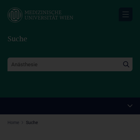
Skip
to
main
content
Suche
Home
Suche