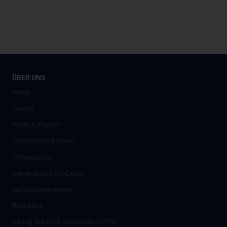
ÜBER UNS
News
Events
Facts & Figures
Strategie und Vision
Organisation
Campus und Uni-Leben
Antidiskriminierung
Bibliothek
Young Scientist Association (YSA)