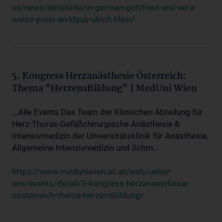
us/news/detailsite/in-german-gottfried-und-vera-
weiss-preis-an-klaus-ulrich-klein/
5. Kongress Herzanästhesie Österreich:
Thema "HerzensBildung" | MedUni Wien
...Alle Events Das Team der Klinischen Abteilung für
Herz-Thorax-Gefäßchirurgische Anästhesie &
Intensivmedizin der Universitätsklinik für Anästhesie,
Allgemeine Intensivmedizin und Schm...
https://www.meduniwien.ac.at/web/ueber-
uns/events/detail/5-kongress-herzanaesthesie-
oesterreich-thema-herzensbildung/