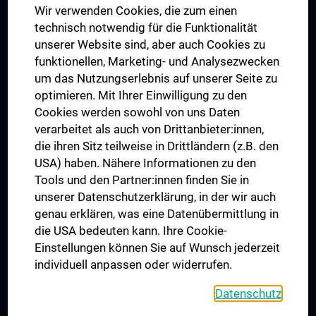
Wir verwenden Cookies, die zum einen
Graduiertentraining
technisch notwendig für die Funktionalität
Dual Career
unserer Website sind, aber auch Cookies zu
funktionellen, Marketing- und Analysezwecken
Trusted Reseach - Research Security - Foreign Interference
um das Nutzungserlebnis auf unserer Seite zu
UNESCO Lehrstuhl für Bioethik
optimieren. Mit Ihrer Einwilligung zu den
MUVI
Cookies werden sowohl von uns Daten
verarbeitet als auch von Drittanbieter:innen,
die ihren Sitz teilweise in Drittländern (z.B. den
USA) haben. Nähere Informationen zu den
Folgen Sie uns auf
Tools und den Partner:innen finden Sie in
unserer Datenschutzerklärung, in der wir auch
genau erklären, was eine Datenübermittlung in
die USA bedeuten kann. Ihre Cookie-
Einstellungen können Sie auf Wunsch jederzeit
individuell anpassen oder widerrufen.
PRESSE
JOBS
Datenschutz
MEDUNI SHOP