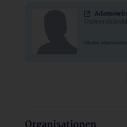
Adamowits
Universitätsk
nikolas.adamowits
Organisationen