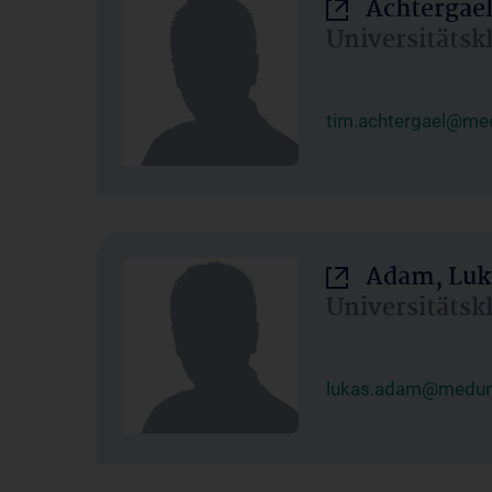
Achtergael
Universitätsk
tim.achtergael@med
Adam, Luk
Universitätsk
lukas.adam@meduni