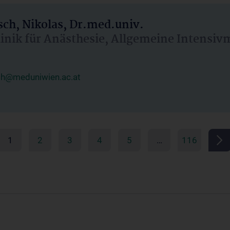
ch, Nikolas, Dr.med.univ.
linik für Anästhesie, Allgemeine Intensi
ch@meduniwien.ac.at
1
2
3
4
5
…
116