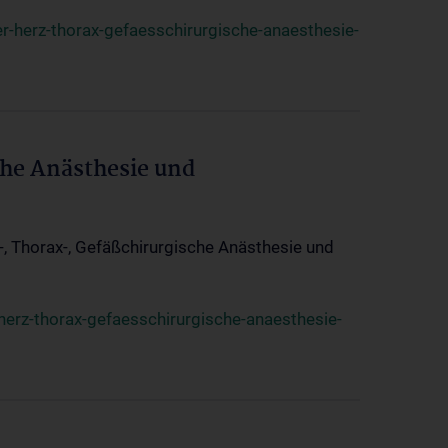
r-herz-thorax-gefaesschirurgische-anaesthesie-
che Anästhesie und
z-, Thorax-, Gefäßchirurgische Anästhesie und
herz-thorax-gefaesschirurgische-anaesthesie-