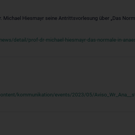
Dr. Michael Hiesmayr seine Antrittsvorlesung über „Das Norm
ews/detail/prof-dr-michael-hiesmayr-das-normale-in-anaes
/content/kommunikation/events/2023/05/Aviso_Wr_Ana__st