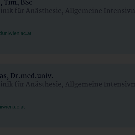
, Tim, BSc
linik für Anästhesie, Allgemeine Intensi
uniwien.ac.at
as, Dr.med.univ.
linik für Anästhesie, Allgemeine Intensi
wien.ac.at