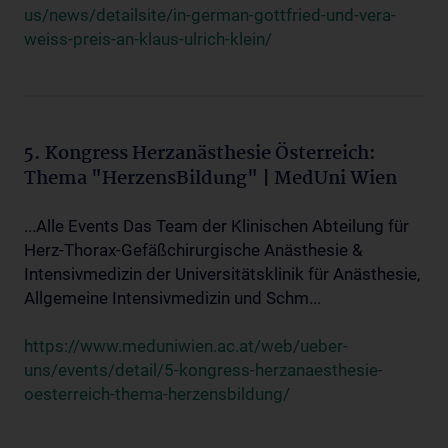
us/news/detailsite/in-german-gottfried-und-vera-
weiss-preis-an-klaus-ulrich-klein/
5. Kongress Herzanästhesie Österreich:
Thema "HerzensBildung" | MedUni Wien
...Alle Events Das Team der Klinischen Abteilung für
Herz-Thorax-Gefäßchirurgische Anästhesie &
Intensivmedizin der Universitätsklinik für Anästhesie,
Allgemeine Intensivmedizin und Schm...
https://www.meduniwien.ac.at/web/ueber-
uns/events/detail/5-kongress-herzanaesthesie-
oesterreich-thema-herzensbildung/