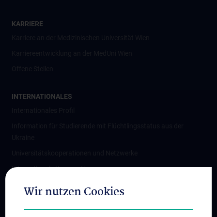
KARRIERE
Karriere an der Medizinischen Universität Wien
Karriereentwicklung an der MedUni Wien
Offene Stellen
INTERNATIONALES
Internationales Profil
Information für Studierende mit Flüchtlingsstatus aus der
Ukraine
Universitätskooperationen und Netzwerke
Internationale Kooperationen
Adjunct Professorships
Wir nutzen Cookies
Student & Staff Exchange
Das KPJ der MedUni Wien