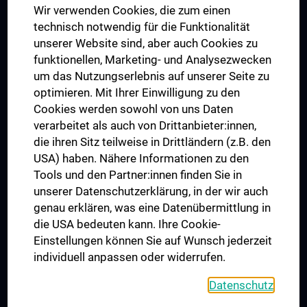
Wir verwenden Cookies, die zum einen
Graduiertentraining
technisch notwendig für die Funktionalität
Dual Career
unserer Website sind, aber auch Cookies zu
funktionellen, Marketing- und Analysezwecken
Trusted Reseach - Research Security - Foreign Interference
um das Nutzungserlebnis auf unserer Seite zu
UNESCO Lehrstuhl für Bioethik
optimieren. Mit Ihrer Einwilligung zu den
MUVI
Cookies werden sowohl von uns Daten
verarbeitet als auch von Drittanbieter:innen,
die ihren Sitz teilweise in Drittländern (z.B. den
USA) haben. Nähere Informationen zu den
Folgen Sie uns auf
Tools und den Partner:innen finden Sie in
unserer Datenschutzerklärung, in der wir auch
genau erklären, was eine Datenübermittlung in
die USA bedeuten kann. Ihre Cookie-
Einstellungen können Sie auf Wunsch jederzeit
individuell anpassen oder widerrufen.
PRESSE
JOBS
Datenschutz
MEDUNI SHOP