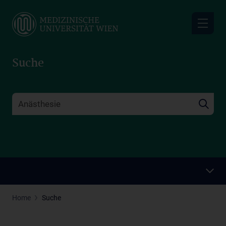
Skip
to
main
content
Suche
Home
Suche