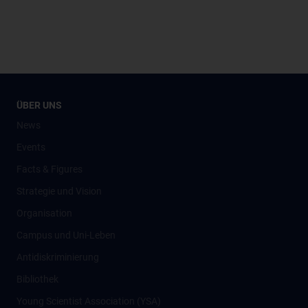
ÜBER UNS
News
Events
Facts & Figures
Strategie und Vision
Organisation
Campus und Uni-Leben
Antidiskriminierung
Bibliothek
Young Scientist Association (YSA)