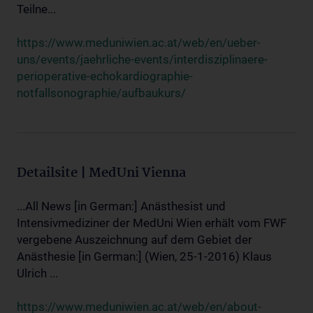
Teilne...
https://www.meduniwien.ac.at/web/en/ueber-
uns/events/jaehrliche-events/interdisziplinaere-
perioperative-echokardiographie-
notfallsonographie/aufbaukurs/
Detailsite | MedUni Vienna
...All News [in German:] Anästhesist und
Intensivmediziner der MedUni Wien erhält vom FWF
vergebene Auszeichnung auf dem Gebiet der
Anästhesie [in German:] (Wien, 25-1-2016) Klaus
Ulrich ...
https://www.meduniwien.ac.at/web/en/about-