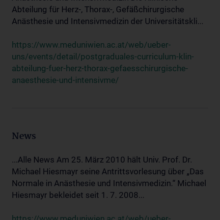
Abteilung für Herz-, Thorax-, Gefäßchirurgische
Anästhesie und Intensivmedizin der Universitätskli...
https://www.meduniwien.ac.at/web/ueber-
uns/events/detail/postgraduales-curriculum-klin-
abteilung-fuer-herz-thorax-gefaesschirurgische-
anaesthesie-und-intensivme/
News
...Alle News Am 25. März 2010 hält Univ. Prof. Dr.
Michael Hiesmayr seine Antrittsvorlesung über „Das
Normale in Anästhesie und Intensivmedizin.“ Michael
Hiesmayr bekleidet seit 1. 7. 2008...
https://www.meduniwien.ac.at/web/ueber-