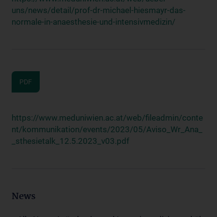
uns/news/detail/prof-dr-michael-hiesmayr-das-
normale-in-anaesthesie-und-intensivmedizin/
PDF
https://www.meduniwien.ac.at/web/fileadmin/conte
nt/kommunikation/events/2023/05/Aviso_Wr_Ana_
_sthesietalk_12.5.2023_v03.pdf
News