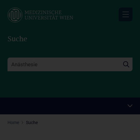
Skip
to
main
content
Suche
Home
Suche