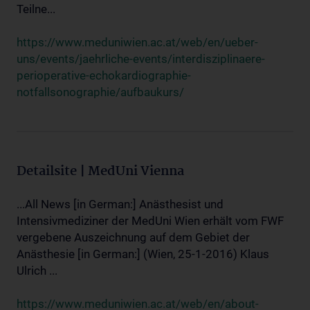
Teilne...
https://www.meduniwien.ac.at/web/en/ueber-
uns/events/jaehrliche-events/interdisziplinaere-
perioperative-echokardiographie-
notfallsonographie/aufbaukurs/
Detailsite | MedUni Vienna
...All News [in German:] Anästhesist und
Intensivmediziner der MedUni Wien erhält vom FWF
vergebene Auszeichnung auf dem Gebiet der
Anästhesie [in German:] (Wien, 25-1-2016) Klaus
Ulrich ...
https://www.meduniwien.ac.at/web/en/about-