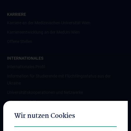
KARRIERE
Karriere an der Medizinischen Universität Wien
Karriereentwicklung an der MedUni Wien
Offene Stellen
INTERNATIONALES
Internationales Profil
Information für Studierende mit Flüchtlingsstatus aus der
Ukraine
Universitätskooperationen und Netzwerke
Internationale Kooperationen
Adjunct Professorships
Wir nutzen Cookies
Student & Staff Exchange
Das KPJ der MedUni Wien