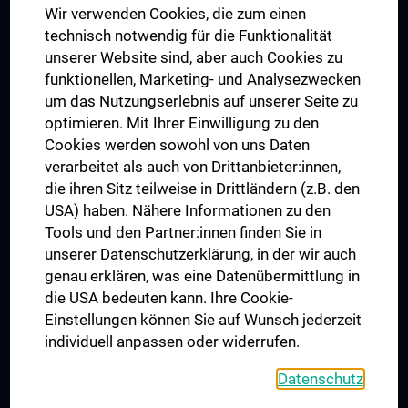
Wir verwenden Cookies, die zum einen
Graduiertentraining
technisch notwendig für die Funktionalität
Dual Career
unserer Website sind, aber auch Cookies zu
funktionellen, Marketing- und Analysezwecken
Trusted Reseach - Research Security - Foreign Interference
um das Nutzungserlebnis auf unserer Seite zu
UNESCO Lehrstuhl für Bioethik
optimieren. Mit Ihrer Einwilligung zu den
MUVI
Cookies werden sowohl von uns Daten
verarbeitet als auch von Drittanbieter:innen,
die ihren Sitz teilweise in Drittländern (z.B. den
USA) haben. Nähere Informationen zu den
Folgen Sie uns auf
Tools und den Partner:innen finden Sie in
unserer Datenschutzerklärung, in der wir auch
genau erklären, was eine Datenübermittlung in
die USA bedeuten kann. Ihre Cookie-
Einstellungen können Sie auf Wunsch jederzeit
individuell anpassen oder widerrufen.
PRESSE
JOBS
Datenschutz
MEDUNI SHOP