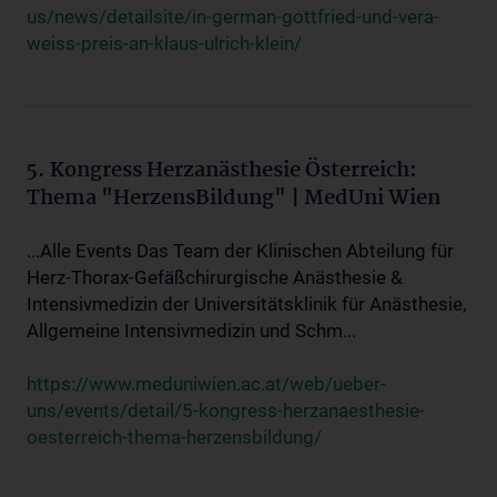
us/news/detailsite/in-german-gottfried-und-vera-
weiss-preis-an-klaus-ulrich-klein/
5. Kongress Herzanästhesie Österreich:
Thema "HerzensBildung" | MedUni Wien
...Alle Events Das Team der Klinischen Abteilung für
Herz-Thorax-Gefäßchirurgische Anästhesie &
Intensivmedizin der Universitätsklinik für Anästhesie,
Allgemeine Intensivmedizin und Schm...
https://www.meduniwien.ac.at/web/ueber-
uns/events/detail/5-kongress-herzanaesthesie-
oesterreich-thema-herzensbildung/