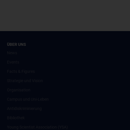
ÜBER UNS
News
Events
Facts & Figures
Strategie und Vision
Organisation
Campus und Uni-Leben
Antidiskriminierung
Bibliothek
Young Scientist Association (YSA)