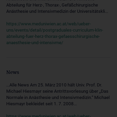
Abteilung für Herz-, Thorax-, Gefäßchirurgische
Anästhesie und Intensivmedizin der Universitätskli...
https://www.meduniwien.ac.at/web/ueber-
uns/events/detail/postgraduales-curriculum-klin-
abteilung-fuer-herz-thorax-gefaesschirurgische-
anaesthesie-und-intensivme/
News
...Alle News Am 25. März 2010 hält Univ. Prof. Dr.
Michael Hiesmayr seine Antrittsvorlesung über „Das
Normale in Anästhesie und Intensivmedizin.“ Michael
Hiesmayr bekleidet seit 1. 7. 2008...
https://www.meduniwien.ac.at/web/ueber-