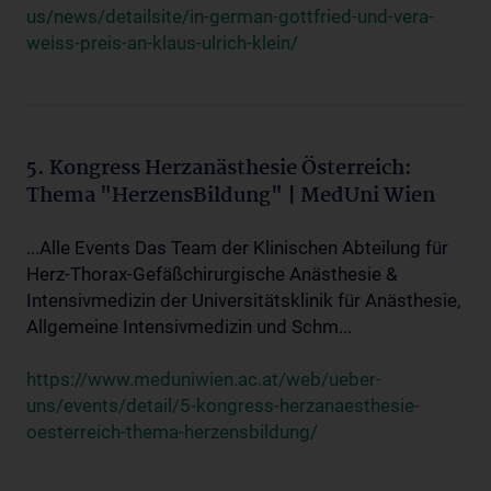
us/news/detailsite/in-german-gottfried-und-vera-
weiss-preis-an-klaus-ulrich-klein/
5. Kongress Herzanästhesie Österreich:
Thema "HerzensBildung" | MedUni Wien
...Alle Events Das Team der Klinischen Abteilung für
Herz-Thorax-Gefäßchirurgische Anästhesie &
Intensivmedizin der Universitätsklinik für Anästhesie,
Allgemeine Intensivmedizin und Schm...
https://www.meduniwien.ac.at/web/ueber-
uns/events/detail/5-kongress-herzanaesthesie-
oesterreich-thema-herzensbildung/