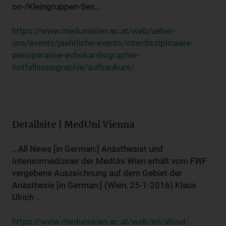
on-/Kleingruppen-Ses...
https://www.meduniwien.ac.at/web/ueber-
uns/events/jaehrliche-events/interdisziplinaere-
perioperative-echokardiographie-
notfallsonographie/aufbaukurs/
Detailsite | MedUni Vienna
...All News [in German:] Anästhesist und
Intensivmediziner der MedUni Wien erhält vom FWF
vergebene Auszeichnung auf dem Gebiet der
Anästhesie [in German:] (Wien, 25-1-2016) Klaus
Ulrich ...
https://www.meduniwien.ac.at/web/en/about-