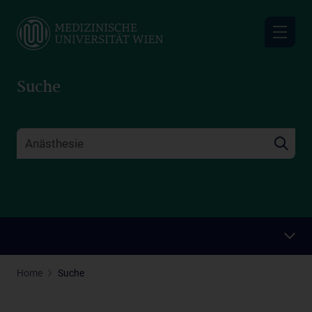
Skip
to
main
content
Suche
Home
Suche