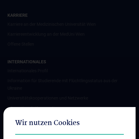
KARRIERE
Karriere an der Medizinischen Universität Wien
Karriereentwicklung an der MedUni Wien
Offene Stellen
INTERNATIONALES
Internationales Profil
Information für Studierende mit Flüchtlingsstatus aus der
Ukraine
Universitätskooperationen und Netzwerke
Internationale Kooperationen
Adjunct Professorships
Wir nutzen Cookies
Student & Staff Exchange
Das KPJ der MedUni Wien