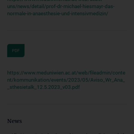
uns/news/detail/prof-dr-michael-hiesmayr-das-
normale-in-anaesthesie-und-intensivmedizin/
PDF
https://www.meduniwien.ac.at/web/fileadmin/conte
nt/kommunikation/events/2023/05/Aviso_Wr_Ana_
_sthesietalk_12.5.2023_v03.pdf
News