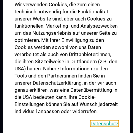
Wir verwenden Cookies, die zum einen
Graduiertentraining
technisch notwendig für die Funktionalität
Dual Career
unserer Website sind, aber auch Cookies zu
funktionellen, Marketing- und Analysezwecken
Trusted Reseach - Research Security - Foreign Interference
um das Nutzungserlebnis auf unserer Seite zu
UNESCO Lehrstuhl für Bioethik
optimieren. Mit Ihrer Einwilligung zu den
MUVI
Cookies werden sowohl von uns Daten
verarbeitet als auch von Drittanbieter:innen,
die ihren Sitz teilweise in Drittländern (z.B. den
USA) haben. Nähere Informationen zu den
Folgen Sie uns auf
Tools und den Partner:innen finden Sie in
unserer Datenschutzerklärung, in der wir auch
genau erklären, was eine Datenübermittlung in
die USA bedeuten kann. Ihre Cookie-
Einstellungen können Sie auf Wunsch jederzeit
individuell anpassen oder widerrufen.
PRESSE
JOBS
Datenschutz
MEDUNI SHOP