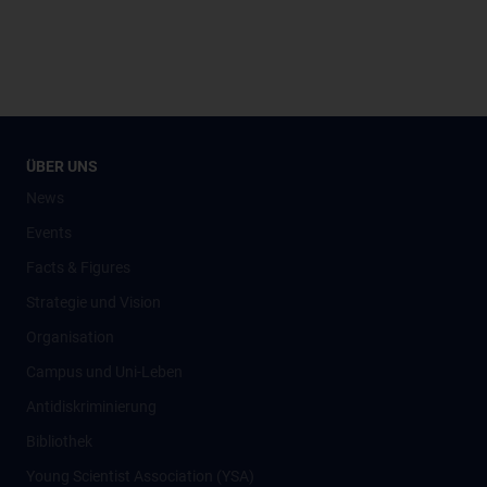
ÜBER UNS
News
Events
Facts & Figures
Strategie und Vision
Organisation
Campus und Uni-Leben
Antidiskriminierung
Bibliothek
Young Scientist Association (YSA)