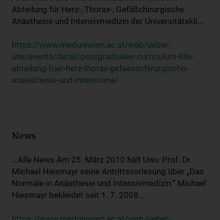
Abteilung für Herz-, Thorax-, Gefäßchirurgische
Anästhesie und Intensivmedizin der Universitätskli...
https://www.meduniwien.ac.at/web/ueber-
uns/events/detail/postgraduales-curriculum-klin-
abteilung-fuer-herz-thorax-gefaesschirurgische-
anaesthesie-und-intensivme/
News
...Alle News Am 25. März 2010 hält Univ. Prof. Dr.
Michael Hiesmayr seine Antrittsvorlesung über „Das
Normale in Anästhesie und Intensivmedizin.“ Michael
Hiesmayr bekleidet seit 1. 7. 2008...
https://www.meduniwien.ac.at/web/ueber-