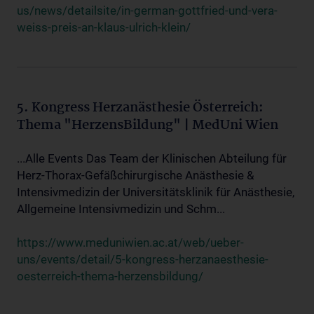
us/news/detailsite/in-german-gottfried-und-vera-
weiss-preis-an-klaus-ulrich-klein/
5. Kongress Herzanästhesie Österreich:
Thema "HerzensBildung" | MedUni Wien
...Alle Events Das Team der Klinischen Abteilung für
Herz-Thorax-Gefäßchirurgische Anästhesie &
Intensivmedizin der Universitätsklinik für Anästhesie,
Allgemeine Intensivmedizin und Schm...
https://www.meduniwien.ac.at/web/ueber-
uns/events/detail/5-kongress-herzanaesthesie-
oesterreich-thema-herzensbildung/