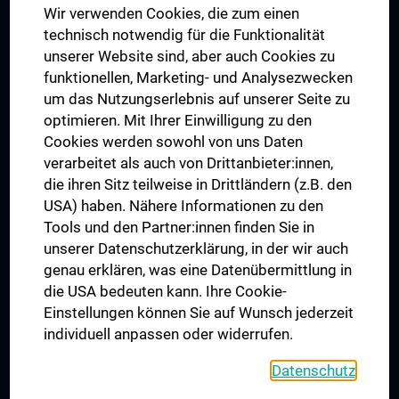
Wir verwenden Cookies, die zum einen
Graduiertentraining
technisch notwendig für die Funktionalität
Dual Career
unserer Website sind, aber auch Cookies zu
funktionellen, Marketing- und Analysezwecken
Trusted Reseach - Research Security - Foreign Interference
um das Nutzungserlebnis auf unserer Seite zu
UNESCO Lehrstuhl für Bioethik
optimieren. Mit Ihrer Einwilligung zu den
MUVI
Cookies werden sowohl von uns Daten
verarbeitet als auch von Drittanbieter:innen,
die ihren Sitz teilweise in Drittländern (z.B. den
USA) haben. Nähere Informationen zu den
Folgen Sie uns auf
Tools und den Partner:innen finden Sie in
unserer Datenschutzerklärung, in der wir auch
genau erklären, was eine Datenübermittlung in
die USA bedeuten kann. Ihre Cookie-
Einstellungen können Sie auf Wunsch jederzeit
individuell anpassen oder widerrufen.
PRESSE
JOBS
Datenschutz
MEDUNI SHOP