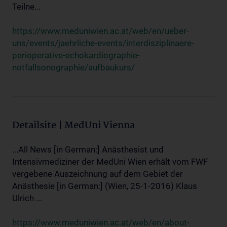
Teilne...
https://www.meduniwien.ac.at/web/en/ueber-
uns/events/jaehrliche-events/interdisziplinaere-
perioperative-echokardiographie-
notfallsonographie/aufbaukurs/
Detailsite | MedUni Vienna
...All News [in German:] Anästhesist und
Intensivmediziner der MedUni Wien erhält vom FWF
vergebene Auszeichnung auf dem Gebiet der
Anästhesie [in German:] (Wien, 25-1-2016) Klaus
Ulrich ...
https://www.meduniwien.ac.at/web/en/about-