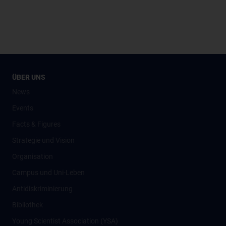
ÜBER UNS
News
Events
Facts & Figures
Strategie und Vision
Organisation
Campus und Uni-Leben
Antidiskriminierung
Bibliothek
Young Scientist Association (YSA)