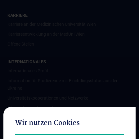
KARRIERE
Karriere an der Medizinischen Universität Wien
Karriereentwicklung an der MedUni Wien
Offene Stellen
INTERNATIONALES
Internationales Profil
Information für Studierende mit Flüchtlingsstatus aus der
Ukraine
Universitätskooperationen und Netzwerke
Internationale Kooperationen
Adjunct Professorships
Wir nutzen Cookies
Student & Staff Exchange
Das KPJ der MedUni Wien