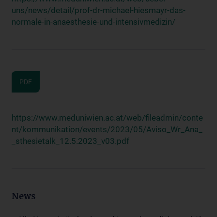
uns/news/detail/prof-dr-michael-hiesmayr-das-
normale-in-anaesthesie-und-intensivmedizin/
PDF
https://www.meduniwien.ac.at/web/fileadmin/conte
nt/kommunikation/events/2023/05/Aviso_Wr_Ana_
_sthesietalk_12.5.2023_v03.pdf
News