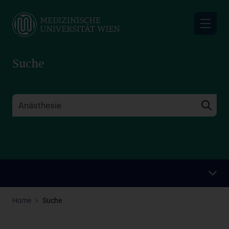
Skip
to
main
content
Suche
Home
Suche