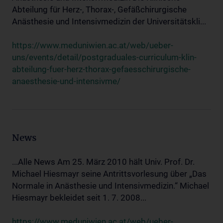
Abteilung für Herz-, Thorax-, Gefäßchirurgische
Anästhesie und Intensivmedizin der Universitätskli...
https://www.meduniwien.ac.at/web/ueber-
uns/events/detail/postgraduales-curriculum-klin-
abteilung-fuer-herz-thorax-gefaesschirurgische-
anaesthesie-und-intensivme/
News
...Alle News Am 25. März 2010 hält Univ. Prof. Dr.
Michael Hiesmayr seine Antrittsvorlesung über „Das
Normale in Anästhesie und Intensivmedizin.“ Michael
Hiesmayr bekleidet seit 1. 7. 2008...
https://www.meduniwien.ac.at/web/ueber-