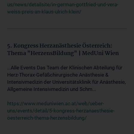
us/news/detailsite/in-german-gottfried-und-vera-
weiss-preis-an-klaus-ulrich-klein/
5. Kongress Herzanästhesie Österreich:
Thema "HerzensBildung" | MedUni Wien
...Alle Events Das Team der Klinischen Abteilung für
Herz-Thorax-Gefäßchirurgische Anästhesie &
Intensivmedizin der Universitätsklinik für Anästhesie,
Allgemeine Intensivmedizin und Schm...
https://www.meduniwien.ac.at/web/ueber-
uns/events/detail/5-kongress-herzanaesthesie-
oesterreich-thema-herzensbildung/