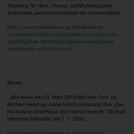
Abteilung für Herz-, Thorax-, Gefäßchirurgische
Anästhesie und Intensivmedizin der Universitätskli...
https://www.meduniwien.ac.at/web/ueber-
uns/events/detail/postgraduales-curriculum-klin-
abteilung-fuer-herz-thorax-gefaesschirurgische-
anaesthesie-und-intensivme/
News
...Alle News Am 25. März 2010 hält Univ. Prof. Dr.
Michael Hiesmayr seine Antrittsvorlesung über „Das
Normale in Anästhesie und Intensivmedizin.“ Michael
Hiesmayr bekleidet seit 1. 7. 2008...
https://www.meduniwien.ac.at/web/ueber-