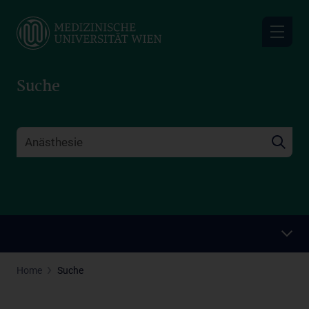
Skip
to
main
content
Suche
Home
Suche