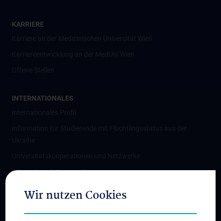
KARRIERE
Karriere an der Medizinischen Universität Wien
Karriereentwicklung an der MedUni Wien
Offene Stellen
INTERNATIONALES
Internationales Profil
Information für Studierende mit Flüchtlingsstatus aus der
Ukraine
Universitätskooperationen und Netzwerke
Internationale Kooperationen
Adjunct Professorships
Wir nutzen Cookies
Student & Staff Exchange
Das KPJ der MedUni Wien