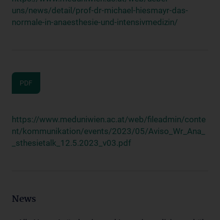
uns/news/detail/prof-dr-michael-hiesmayr-das-
normale-in-anaesthesie-und-intensivmedizin/
PDF
https://www.meduniwien.ac.at/web/fileadmin/conte
nt/kommunikation/events/2023/05/Aviso_Wr_Ana_
_sthesietalk_12.5.2023_v03.pdf
News