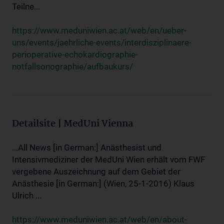
Teilne...
https://www.meduniwien.ac.at/web/en/ueber-
uns/events/jaehrliche-events/interdisziplinaere-
perioperative-echokardiographie-
notfallsonographie/aufbaukurs/
Detailsite | MedUni Vienna
...All News [in German:] Anästhesist und
Intensivmediziner der MedUni Wien erhält vom FWF
vergebene Auszeichnung auf dem Gebiet der
Anästhesie [in German:] (Wien, 25-1-2016) Klaus
Ulrich ...
https://www.meduniwien.ac.at/web/en/about-