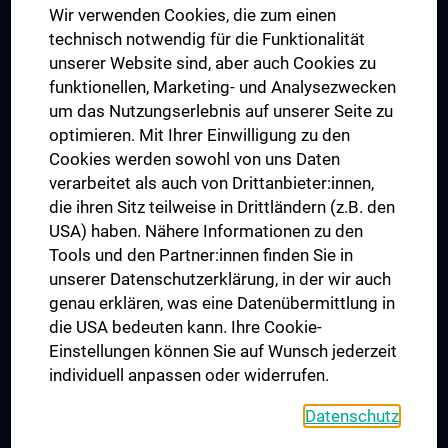
Wir verwenden Cookies, die zum einen
Graduiertentraining
technisch notwendig für die Funktionalität
Dual Career
unserer Website sind, aber auch Cookies zu
funktionellen, Marketing- und Analysezwecken
Trusted Reseach - Research Security - Foreign Interference
um das Nutzungserlebnis auf unserer Seite zu
UNESCO Lehrstuhl für Bioethik
optimieren. Mit Ihrer Einwilligung zu den
MUVI
Cookies werden sowohl von uns Daten
verarbeitet als auch von Drittanbieter:innen,
die ihren Sitz teilweise in Drittländern (z.B. den
USA) haben. Nähere Informationen zu den
Folgen Sie uns auf
Tools und den Partner:innen finden Sie in
unserer Datenschutzerklärung, in der wir auch
genau erklären, was eine Datenübermittlung in
die USA bedeuten kann. Ihre Cookie-
Einstellungen können Sie auf Wunsch jederzeit
individuell anpassen oder widerrufen.
PRESSE
JOBS
Datenschutz
MEDUNI SHOP