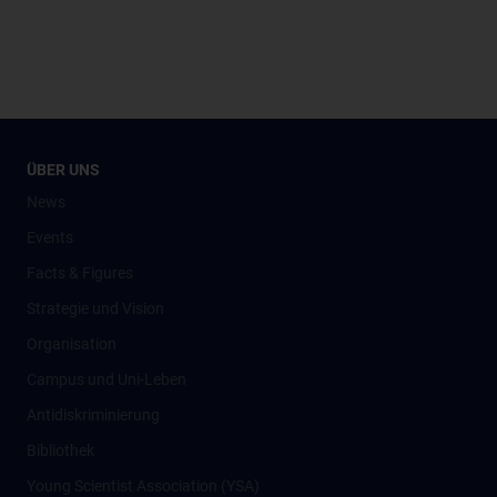
ÜBER UNS
News
Events
Facts & Figures
Strategie und Vision
Organisation
Campus und Uni-Leben
Antidiskriminierung
Bibliothek
Young Scientist Association (YSA)