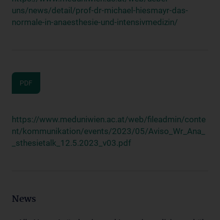
uns/news/detail/prof-dr-michael-hiesmayr-das-
normale-in-anaesthesie-und-intensivmedizin/
PDF
https://www.meduniwien.ac.at/web/fileadmin/conte
nt/kommunikation/events/2023/05/Aviso_Wr_Ana_
_sthesietalk_12.5.2023_v03.pdf
News