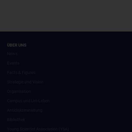
ÜBER UNS
News
Events
Facts & Figures
Strategie und Vision
Organisation
Campus und Uni-Leben
Antidiskriminierung
Bibliothek
Young Scientist Association (YSA)