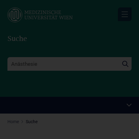
Skip
to
main
content
Suche
Home
Suche