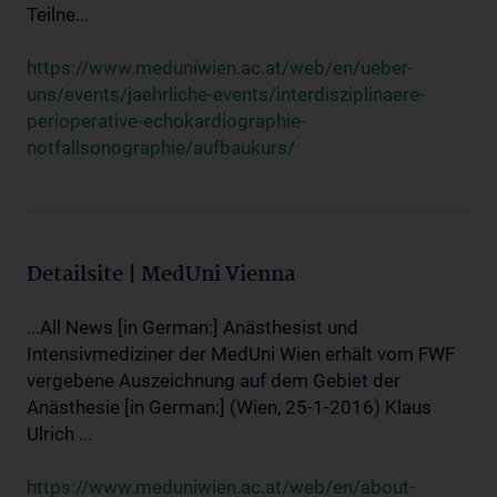
Teilne...
https://www.meduniwien.ac.at/web/en/ueber-
uns/events/jaehrliche-events/interdisziplinaere-
perioperative-echokardiographie-
notfallsonographie/aufbaukurs/
Detailsite | MedUni Vienna
...All News [in German:] Anästhesist und
Intensivmediziner der MedUni Wien erhält vom FWF
vergebene Auszeichnung auf dem Gebiet der
Anästhesie [in German:] (Wien, 25-1-2016) Klaus
Ulrich ...
https://www.meduniwien.ac.at/web/en/about-