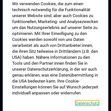
Wir verwenden Cookies, die zum einen
Graduiertentraining
technisch notwendig für die Funktionalität
Dual Career
unserer Website sind, aber auch Cookies zu
funktionellen, Marketing- und Analysezwecken
Trusted Reseach - Research Security - Foreign Interference
um das Nutzungserlebnis auf unserer Seite zu
UNESCO Lehrstuhl für Bioethik
optimieren. Mit Ihrer Einwilligung zu den
MUVI
Cookies werden sowohl von uns Daten
verarbeitet als auch von Drittanbieter:innen,
die ihren Sitz teilweise in Drittländern (z.B. den
USA) haben. Nähere Informationen zu den
Folgen Sie uns auf
Tools und den Partner:innen finden Sie in
unserer Datenschutzerklärung, in der wir auch
genau erklären, was eine Datenübermittlung in
die USA bedeuten kann. Ihre Cookie-
Einstellungen können Sie auf Wunsch jederzeit
individuell anpassen oder widerrufen.
PRESSE
JOBS
Datenschutz
MEDUNI SHOP