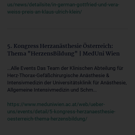
us/news/detailsite/in-german-gottfried-und-vera-
weiss-preis-an-klaus-ulrich-klein/
5. Kongress Herzanästhesie Österreich:
Thema "HerzensBildung" | MedUni Wien
...Alle Events Das Team der Klinischen Abteilung für
Herz-Thorax-Gefäßchirurgische Anästhesie &
Intensivmedizin der Universitätsklinik für Anästhesie,
Allgemeine Intensivmedizin und Schm...
https://www.meduniwien.ac.at/web/ueber-
uns/events/detail/5-kongress-herzanaesthesie-
oesterreich-thema-herzensbildung/