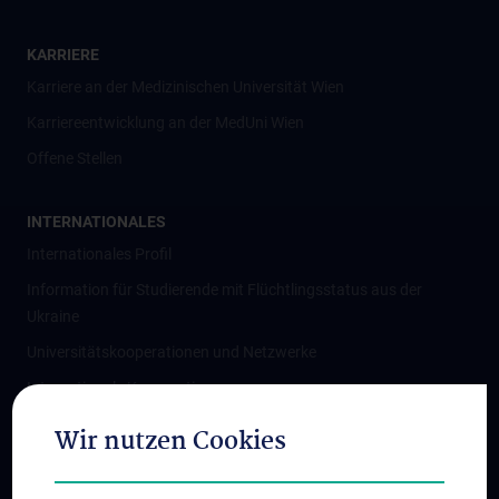
KARRIERE
Karriere an der Medizinischen Universität Wien
Karriereentwicklung an der MedUni Wien
Offene Stellen
INTERNATIONALES
Internationales Profil
Information für Studierende mit Flüchtlingsstatus aus der
Ukraine
Universitätskooperationen und Netzwerke
Internationale Kooperationen
Adjunct Professorships
Wir nutzen Cookies
Student & Staff Exchange
Das KPJ der MedUni Wien