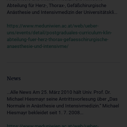
Abteilung für Herz-, Thorax-, Gefäßchirurgische
Anästhesie und Intensivmedizin der Universitätskli...
https://www.meduniwien.ac.at/web/ueber-
uns/events/detail/postgraduales-curriculum-klin-
abteilung-fuer-herz-thorax-gefaesschirurgische-
anaesthesie-und-intensivme/
News
...Alle News Am 25. März 2010 hält Univ. Prof. Dr.
Michael Hiesmayr seine Antrittsvorlesung über „Das
Normale in Anästhesie und Intensivmedizin.“ Michael
Hiesmayr bekleidet seit 1. 7. 2008...
https://www.meduniwien.ac.at/web/ueber-