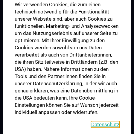
Wir verwenden Cookies, die zum einen
Graduiertentraining
technisch notwendig für die Funktionalität
Dual Career
unserer Website sind, aber auch Cookies zu
funktionellen, Marketing- und Analysezwecken
Trusted Reseach - Research Security - Foreign Interference
um das Nutzungserlebnis auf unserer Seite zu
UNESCO Lehrstuhl für Bioethik
optimieren. Mit Ihrer Einwilligung zu den
MUVI
Cookies werden sowohl von uns Daten
verarbeitet als auch von Drittanbieter:innen,
die ihren Sitz teilweise in Drittländern (z.B. den
USA) haben. Nähere Informationen zu den
Folgen Sie uns auf
Tools und den Partner:innen finden Sie in
unserer Datenschutzerklärung, in der wir auch
genau erklären, was eine Datenübermittlung in
die USA bedeuten kann. Ihre Cookie-
Einstellungen können Sie auf Wunsch jederzeit
individuell anpassen oder widerrufen.
PRESSE
JOBS
Datenschutz
MEDUNI SHOP