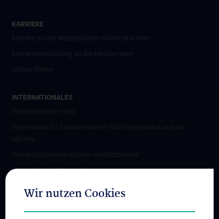
KARRIERE
Karriere an der Medizinischen Universität Wien
Karriereentwicklung an der MedUni Wien
Offene Stellen
INTERNATIONALES
Internationales Profil
Information für Studierende mit Flüchtlingsstatus aus der
Ukraine
Universitätskooperationen und Netzwerke
Internationale Kooperationen
Adjunct Professorships
Wir nutzen Cookies
Student & Staff Exchange
Das KPJ der MedUni Wien