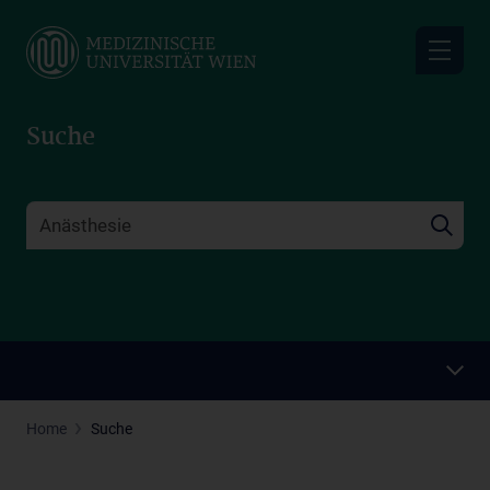
Skip
to
main
content
Suche
Home
Suche