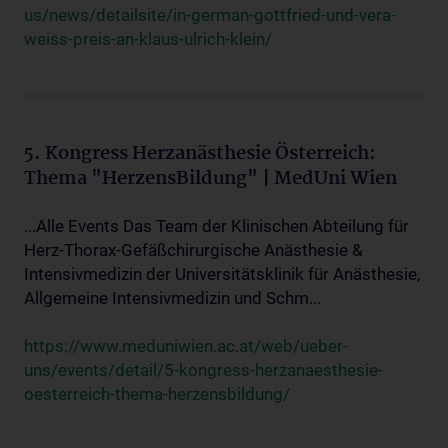
us/news/detailsite/in-german-gottfried-und-vera-
weiss-preis-an-klaus-ulrich-klein/
5. Kongress Herzanästhesie Österreich:
Thema "HerzensBildung" | MedUni Wien
...Alle Events Das Team der Klinischen Abteilung für
Herz-Thorax-Gefäßchirurgische Anästhesie &
Intensivmedizin der Universitätsklinik für Anästhesie,
Allgemeine Intensivmedizin und Schm...
https://www.meduniwien.ac.at/web/ueber-
uns/events/detail/5-kongress-herzanaesthesie-
oesterreich-thema-herzensbildung/