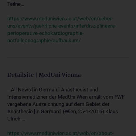
Teilne...
https://www.meduniwien.ac.at/web/en/ueber-
uns/events/jaehrliche-events/interdisziplinaere-
perioperative-echokardiographie-
notfallsonographie/aufbaukurs/
Detailsite | MedUni Vienna
...All News [in German:] Anästhesist und
Intensivmediziner der MedUni Wien erhält vom FWF
vergebene Auszeichnung auf dem Gebiet der
Anästhesie [in German:] (Wien, 25-1-2016) Klaus
Ulrich ...
https://www.meduniwien.ac.at/web/en/about-