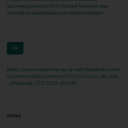
uns/news/detail/prof-dr-michael-hiesmayr-das-
normale-in-anaesthesie-und-intensivmedizin/
PDF
https://www.meduniwien.ac.at/web/fileadmin/conte
nt/kommunikation/events/2023/05/Aviso_Wr_Ana_
_sthesietalk_12.5.2023_v03.pdf
News