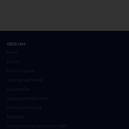
ÜBER UNS
News
Events
Facts & Figures
Strategie und Vision
Organisation
Campus und Uni-Leben
Antidiskriminierung
Bibliothek
Young Scientist Association (YSA)