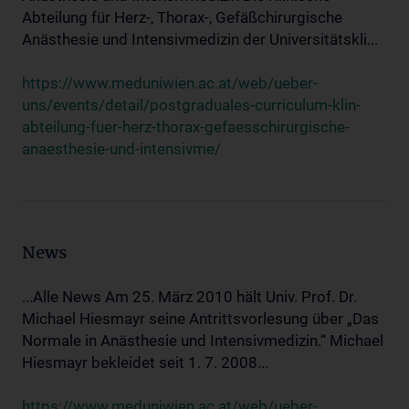
Abteilung für Herz-, Thorax-, Gefäßchirurgische
Anästhesie und Intensivmedizin der Universitätskli...
https://www.meduniwien.ac.at/web/ueber-
uns/events/detail/postgraduales-curriculum-klin-
abteilung-fuer-herz-thorax-gefaesschirurgische-
anaesthesie-und-intensivme/
News
...Alle News Am 25. März 2010 hält Univ. Prof. Dr.
Michael Hiesmayr seine Antrittsvorlesung über „Das
Normale in Anästhesie und Intensivmedizin.“ Michael
Hiesmayr bekleidet seit 1. 7. 2008...
https://www.meduniwien.ac.at/web/ueber-