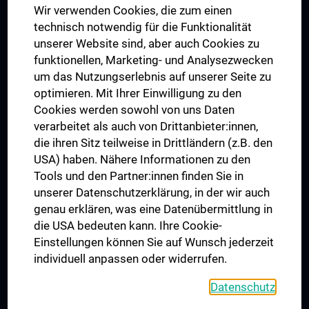
Wir verwenden Cookies, die zum einen
Graduiertentraining
technisch notwendig für die Funktionalität
Dual Career
unserer Website sind, aber auch Cookies zu
funktionellen, Marketing- und Analysezwecken
Trusted Reseach - Research Security - Foreign Interference
um das Nutzungserlebnis auf unserer Seite zu
UNESCO Lehrstuhl für Bioethik
optimieren. Mit Ihrer Einwilligung zu den
MUVI
Cookies werden sowohl von uns Daten
verarbeitet als auch von Drittanbieter:innen,
die ihren Sitz teilweise in Drittländern (z.B. den
USA) haben. Nähere Informationen zu den
Folgen Sie uns auf
Tools und den Partner:innen finden Sie in
unserer Datenschutzerklärung, in der wir auch
genau erklären, was eine Datenübermittlung in
die USA bedeuten kann. Ihre Cookie-
Einstellungen können Sie auf Wunsch jederzeit
individuell anpassen oder widerrufen.
PRESSE
JOBS
Datenschutz
MEDUNI SHOP