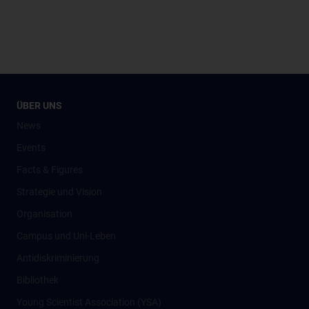
ÜBER UNS
News
Events
Facts & Figures
Strategie und Vision
Organisation
Campus und Uni-Leben
Antidiskriminierung
Bibliothek
Young Scientist Association (YSA)