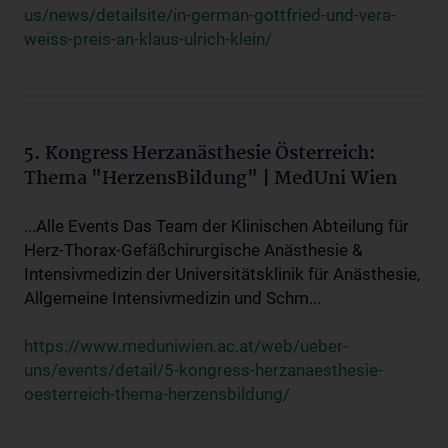
us/news/detailsite/in-german-gottfried-und-vera-
weiss-preis-an-klaus-ulrich-klein/
5. Kongress Herzanästhesie Österreich:
Thema "HerzensBildung" | MedUni Wien
...Alle Events Das Team der Klinischen Abteilung für
Herz-Thorax-Gefäßchirurgische Anästhesie &
Intensivmedizin der Universitätsklinik für Anästhesie,
Allgemeine Intensivmedizin und Schm...
https://www.meduniwien.ac.at/web/ueber-
uns/events/detail/5-kongress-herzanaesthesie-
oesterreich-thema-herzensbildung/