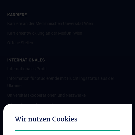
KARRIERE
Karriere an der Medizinischen Universität Wien
Karriereentwicklung an der MedUni Wien
Offene Stellen
INTERNATIONALES
Internationales Profil
Information für Studierende mit Flüchtlingsstatus aus der
Ukraine
Universitätskooperationen und Netzwerke
Internationale Kooperationen
Adjunct Professorships
Wir nutzen Cookies
Student & Staff Exchange
Das KPJ der MedUni Wien