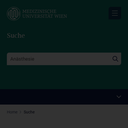
Skip
to
main
content
Suche
Home
Suche