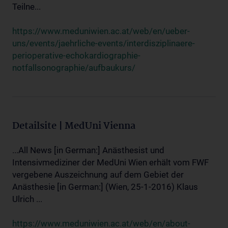
Teilne...
https://www.meduniwien.ac.at/web/en/ueber-
uns/events/jaehrliche-events/interdisziplinaere-
perioperative-echokardiographie-
notfallsonographie/aufbaukurs/
Detailsite | MedUni Vienna
...All News [in German:] Anästhesist und
Intensivmediziner der MedUni Wien erhält vom FWF
vergebene Auszeichnung auf dem Gebiet der
Anästhesie [in German:] (Wien, 25-1-2016) Klaus
Ulrich ...
https://www.meduniwien.ac.at/web/en/about-