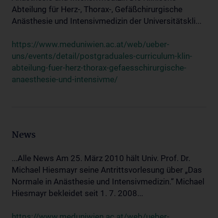
Abteilung für Herz-, Thorax-, Gefäßchirurgische
Anästhesie und Intensivmedizin der Universitätskli...
https://www.meduniwien.ac.at/web/ueber-
uns/events/detail/postgraduales-curriculum-klin-
abteilung-fuer-herz-thorax-gefaesschirurgische-
anaesthesie-und-intensivme/
News
...Alle News Am 25. März 2010 hält Univ. Prof. Dr.
Michael Hiesmayr seine Antrittsvorlesung über „Das
Normale in Anästhesie und Intensivmedizin.“ Michael
Hiesmayr bekleidet seit 1. 7. 2008...
https://www.meduniwien.ac.at/web/ueber-