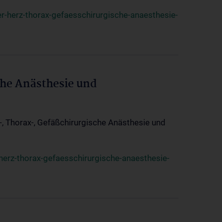
r-herz-thorax-gefaesschirurgische-anaesthesie-
che Anästhesie und
z-, Thorax-, Gefäßchirurgische Anästhesie und
herz-thorax-gefaesschirurgische-anaesthesie-