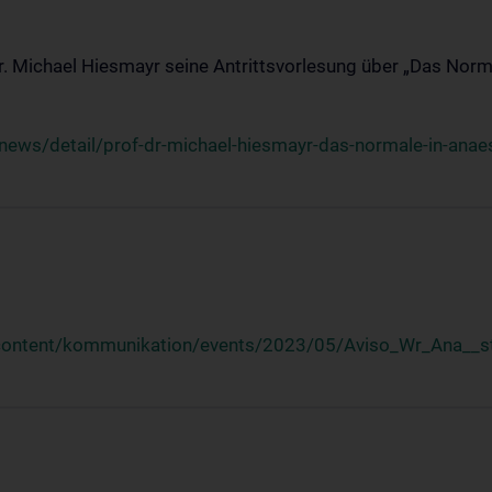
Dr. Michael Hiesmayr seine Antrittsvorlesung über „Das Norm
ews/detail/prof-dr-michael-hiesmayr-das-normale-in-anaes
/content/kommunikation/events/2023/05/Aviso_Wr_Ana__st