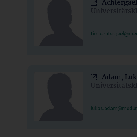
Achtergael
Universitätsk
tim.achtergael@med
Adam, Luk
Universitätsk
lukas.adam@meduni