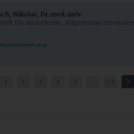
ch, Nikolas, Dr.med.univ.
linik für Anästhesie, Allgemeine Intensi
ch@meduniwien.ac.at
1
2
3
4
5
…
116