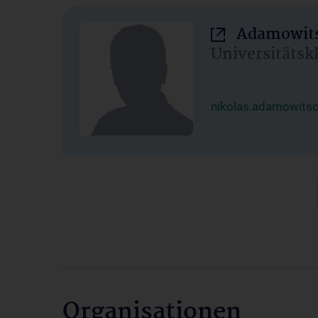
Adamowits
Universitätsk
nikolas.adamowits
Organisationen