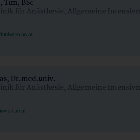
, Tim, BSc
linik für Anästhesie, Allgemeine Intensi
uniwien.ac.at
as, Dr.med.univ.
linik für Anästhesie, Allgemeine Intensi
wien.ac.at