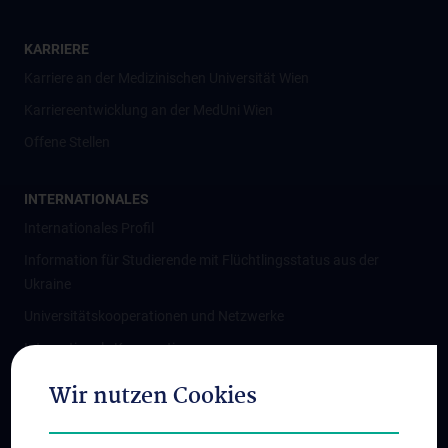
KARRIERE
Karriere an der Medizinischen Universität Wien
Karriereentwicklung an der MedUni Wien
Offene Stellen
INTERNATIONALES
Internationales Profil
Information für Studierende mit Flüchtlingsstatus aus der
Ukraine
Universitätskooperationen und Netzwerke
Internationale Kooperationen
Adjunct Professorships
Wir nutzen Cookies
Student & Staff Exchange
Das KPJ der MedUni Wien