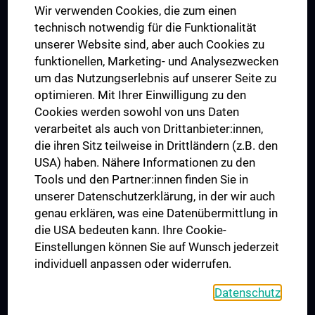
Wir verwenden Cookies, die zum einen
Graduiertentraining
technisch notwendig für die Funktionalität
Dual Career
unserer Website sind, aber auch Cookies zu
funktionellen, Marketing- und Analysezwecken
Trusted Reseach - Research Security - Foreign Interference
um das Nutzungserlebnis auf unserer Seite zu
UNESCO Lehrstuhl für Bioethik
optimieren. Mit Ihrer Einwilligung zu den
MUVI
Cookies werden sowohl von uns Daten
verarbeitet als auch von Drittanbieter:innen,
die ihren Sitz teilweise in Drittländern (z.B. den
USA) haben. Nähere Informationen zu den
Folgen Sie uns auf
Tools und den Partner:innen finden Sie in
unserer Datenschutzerklärung, in der wir auch
genau erklären, was eine Datenübermittlung in
die USA bedeuten kann. Ihre Cookie-
Einstellungen können Sie auf Wunsch jederzeit
individuell anpassen oder widerrufen.
PRESSE
JOBS
Datenschutz
MEDUNI SHOP