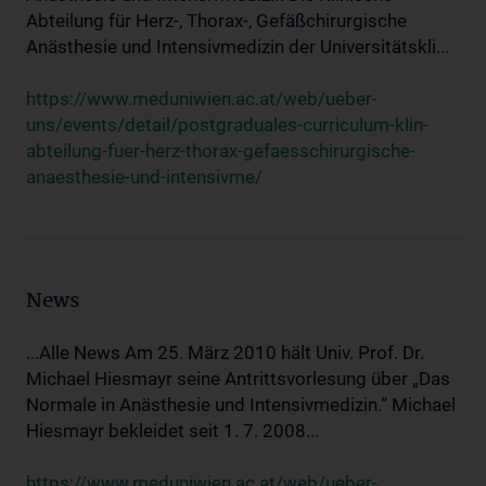
Abteilung für Herz-, Thorax-, Gefäßchirurgische
Anästhesie und Intensivmedizin der Universitätskli...
https://www.meduniwien.ac.at/web/ueber-
uns/events/detail/postgraduales-curriculum-klin-
abteilung-fuer-herz-thorax-gefaesschirurgische-
anaesthesie-und-intensivme/
News
...Alle News Am 25. März 2010 hält Univ. Prof. Dr.
Michael Hiesmayr seine Antrittsvorlesung über „Das
Normale in Anästhesie und Intensivmedizin.“ Michael
Hiesmayr bekleidet seit 1. 7. 2008...
https://www.meduniwien.ac.at/web/ueber-