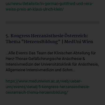
us/news/detailsite/in-german-gottfried-und-vera-
weiss-preis-an-klaus-ulrich-klein/
5. Kongress Herzanästhesie Österreich:
Thema "HerzensBildung" | MedUni Wien
...Alle Events Das Team der Klinischen Abteilung für
Herz-Thorax-Gefäßchirurgische Anästhesie &
Intensivmedizin der Universitätsklinik für Anästhesie,
Allgemeine Intensivmedizin und Schm...
https://www.meduniwien.ac.at/web/ueber-
uns/events/detail/5-kongress-herzanaesthesie-
oesterreich-thema-herzensbildung/