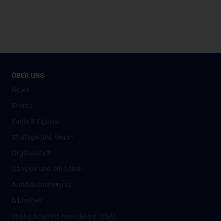
ÜBER UNS
News
Events
Facts & Figures
Strategie und Vision
Organisation
Campus und Uni-Leben
Antidiskriminierung
Bibliothek
Young Scientist Association (YSA)