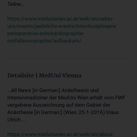
Teilne...
https://www.meduniwien.ac.at/web/en/ueber-
uns/events/jaehrliche-events/interdisziplinaere-
perioperative-echokardiographie-
notfallsonographie/aufbaukurs/
Detailsite | MedUni Vienna
...All News [in German:] Anästhesist und
Intensivmediziner der MedUni Wien erhält vom FWF
vergebene Auszeichnung auf dem Gebiet der
Anästhesie [in German:] (Wien, 25-1-2016) Klaus
Ulrich ...
https://www.meduniwien.ac.at/web/en/about-