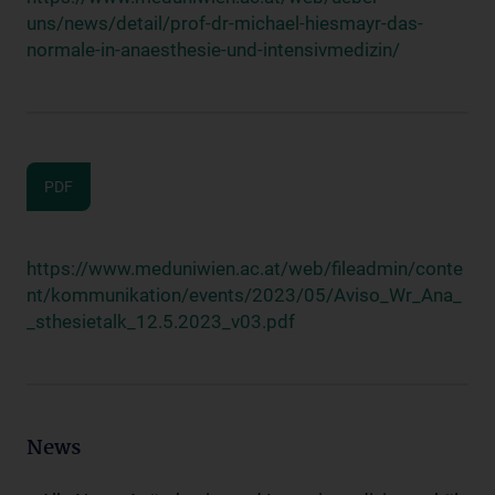
uns/news/detail/prof-dr-michael-hiesmayr-das-
normale-in-anaesthesie-und-intensivmedizin/
PDF
https://www.meduniwien.ac.at/web/fileadmin/conte
nt/kommunikation/events/2023/05/Aviso_Wr_Ana_
_sthesietalk_12.5.2023_v03.pdf
News