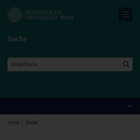
Skip
to
main
content
Suche
Home
Suche