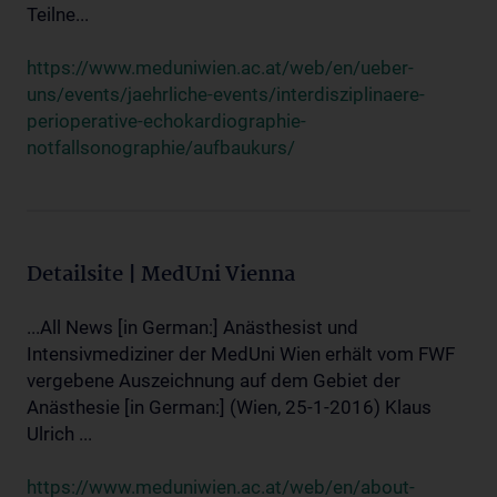
Teilne...
https://www.meduniwien.ac.at/web/en/ueber-
uns/events/jaehrliche-events/interdisziplinaere-
perioperative-echokardiographie-
notfallsonographie/aufbaukurs/
Detailsite | MedUni Vienna
...All News [in German:] Anästhesist und
Intensivmediziner der MedUni Wien erhält vom FWF
vergebene Auszeichnung auf dem Gebiet der
Anästhesie [in German:] (Wien, 25-1-2016) Klaus
Ulrich ...
https://www.meduniwien.ac.at/web/en/about-