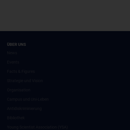
ÜBER UNS
News
Events
Facts & Figures
Strategie und Vision
Organisation
Campus und Uni-Leben
Antidiskriminierung
Bibliothek
Young Scientist Association (YSA)