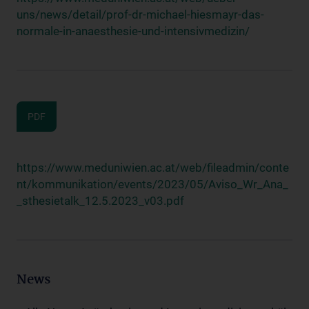
uns/news/detail/prof-dr-michael-hiesmayr-das-
normale-in-anaesthesie-und-intensivmedizin/
PDF
https://www.meduniwien.ac.at/web/fileadmin/conte
nt/kommunikation/events/2023/05/Aviso_Wr_Ana_
_sthesietalk_12.5.2023_v03.pdf
News