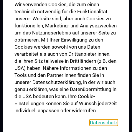
Wir verwenden Cookies, die zum einen
Graduiertentraining
technisch notwendig für die Funktionalität
Dual Career
unserer Website sind, aber auch Cookies zu
funktionellen, Marketing- und Analysezwecken
Trusted Reseach - Research Security - Foreign Interference
um das Nutzungserlebnis auf unserer Seite zu
UNESCO Lehrstuhl für Bioethik
optimieren. Mit Ihrer Einwilligung zu den
MUVI
Cookies werden sowohl von uns Daten
verarbeitet als auch von Drittanbieter:innen,
die ihren Sitz teilweise in Drittländern (z.B. den
USA) haben. Nähere Informationen zu den
Folgen Sie uns auf
Tools und den Partner:innen finden Sie in
unserer Datenschutzerklärung, in der wir auch
genau erklären, was eine Datenübermittlung in
die USA bedeuten kann. Ihre Cookie-
Einstellungen können Sie auf Wunsch jederzeit
individuell anpassen oder widerrufen.
PRESSE
JOBS
Datenschutz
MEDUNI SHOP