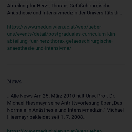
Abteilung für Herz-, Thorax-, Gefäßchirurgische
Anästhesie und Intensivmedizin der Universitätskli...
https://www.meduniwien.ac.at/web/ueber-
uns/events/detail/postgraduales-curriculum-klin-
abteilung-fuer-herz-thorax-gefaesschirurgische-
anaesthesie-und-intensivme/
News
...Alle News Am 25. März 2010 hält Univ. Prof. Dr.
Michael Hiesmayr seine Antrittsvorlesung über „Das
Normale in Anästhesie und Intensivmedizin.“ Michael
Hiesmayr bekleidet seit 1. 7. 2008...
https://www.meduniwien.ac.at/web/ueber-