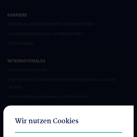
KARRIERE
Karriere an der Medizinischen Universität Wien
Karriereentwicklung an der MedUni Wien
Offene Stellen
INTERNATIONALES
Internationales Profil
Information für Studierende mit Flüchtlingsstatus aus der
Ukraine
Universitätskooperationen und Netzwerke
Internationale Kooperationen
Adjunct Professorships
Wir nutzen Cookies
Student & Staff Exchange
Das KPJ der MedUni Wien