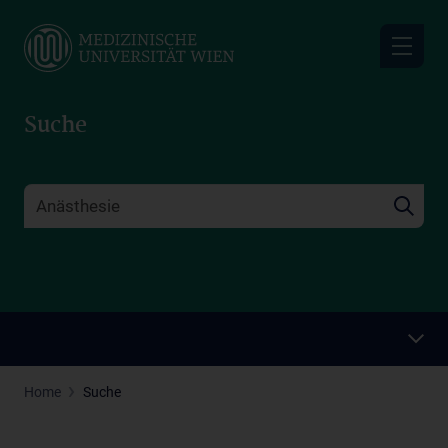
Skip
to
main
content
Suche
Home
Suche