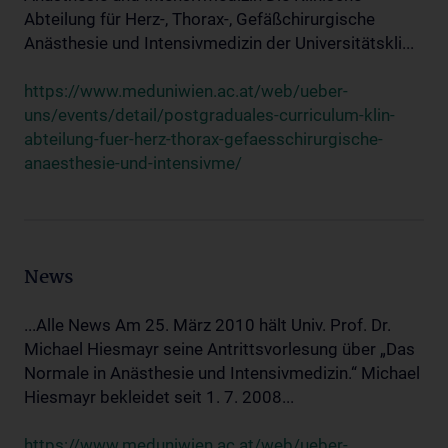
Abteilung für Herz-, Thorax-, Gefäßchirurgische
Anästhesie und Intensivmedizin der Universitätskli...
https://www.meduniwien.ac.at/web/ueber-
uns/events/detail/postgraduales-curriculum-klin-
abteilung-fuer-herz-thorax-gefaesschirurgische-
anaesthesie-und-intensivme/
News
...Alle News Am 25. März 2010 hält Univ. Prof. Dr.
Michael Hiesmayr seine Antrittsvorlesung über „Das
Normale in Anästhesie und Intensivmedizin.“ Michael
Hiesmayr bekleidet seit 1. 7. 2008...
https://www.meduniwien.ac.at/web/ueber-