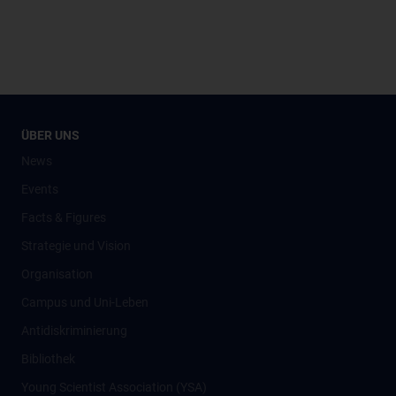
ÜBER UNS
News
Events
Facts & Figures
Strategie und Vision
Organisation
Campus und Uni-Leben
Antidiskriminierung
Bibliothek
Young Scientist Association (YSA)