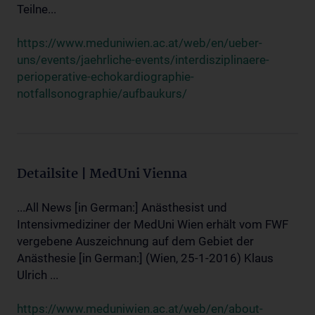
Teilne...
https://www.meduniwien.ac.at/web/en/ueber-
uns/events/jaehrliche-events/interdisziplinaere-
perioperative-echokardiographie-
notfallsonographie/aufbaukurs/
Detailsite | MedUni Vienna
...All News [in German:] Anästhesist und
Intensivmediziner der MedUni Wien erhält vom FWF
vergebene Auszeichnung auf dem Gebiet der
Anästhesie [in German:] (Wien, 25-1-2016) Klaus
Ulrich ...
https://www.meduniwien.ac.at/web/en/about-