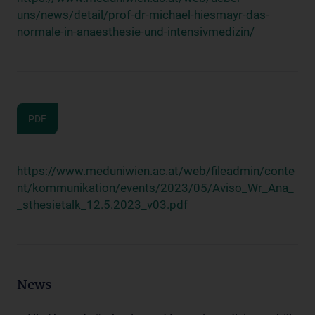
uns/news/detail/prof-dr-michael-hiesmayr-das-
normale-in-anaesthesie-und-intensivmedizin/
PDF
https://www.meduniwien.ac.at/web/fileadmin/conte
nt/kommunikation/events/2023/05/Aviso_Wr_Ana_
_sthesietalk_12.5.2023_v03.pdf
News