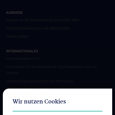
KARRIERE
Karriere an der Medizinischen Universität Wien
Karriereentwicklung an der MedUni Wien
Offene Stellen
INTERNATIONALES
Internationales Profil
Information für Studierende mit Flüchtlingsstatus aus der
Ukraine
Universitätskooperationen und Netzwerke
Internationale Kooperationen
Adjunct Professorships
Wir nutzen Cookies
Student & Staff Exchange
Das KPJ der MedUni Wien