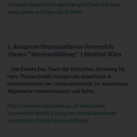
us/news/detailsite/in-german-gottfried-und-vera-
weiss-preis-an-klaus-ulrich-klein/
5. Kongress Herzanästhesie Österreich:
Thema "HerzensBildung" | MedUni Wien
...Alle Events Das Team der Klinischen Abteilung für
Herz-Thorax-Gefäßchirurgische Anästhesie &
Intensivmedizin der Universitätsklinik für Anästhesie,
Allgemeine Intensivmedizin und Schm...
https://www.meduniwien.ac.at/web/ueber-
uns/events/detail/5-kongress-herzanaesthesie-
oesterreich-thema-herzensbildung/