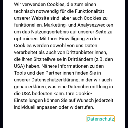
Wir verwenden Cookies, die zum einen
Graduiertentraining
technisch notwendig für die Funktionalität
Dual Career
unserer Website sind, aber auch Cookies zu
funktionellen, Marketing- und Analysezwecken
Trusted Reseach - Research Security - Foreign Interference
um das Nutzungserlebnis auf unserer Seite zu
UNESCO Lehrstuhl für Bioethik
optimieren. Mit Ihrer Einwilligung zu den
MUVI
Cookies werden sowohl von uns Daten
verarbeitet als auch von Drittanbieter:innen,
die ihren Sitz teilweise in Drittländern (z.B. den
USA) haben. Nähere Informationen zu den
Folgen Sie uns auf
Tools und den Partner:innen finden Sie in
unserer Datenschutzerklärung, in der wir auch
genau erklären, was eine Datenübermittlung in
die USA bedeuten kann. Ihre Cookie-
Einstellungen können Sie auf Wunsch jederzeit
individuell anpassen oder widerrufen.
PRESSE
JOBS
Datenschutz
MEDUNI SHOP