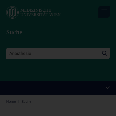
Skip
to
main
content
Suche
Home
Suche