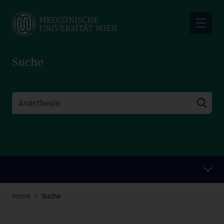
Skip
to
main
content
Suche
Home
Suche