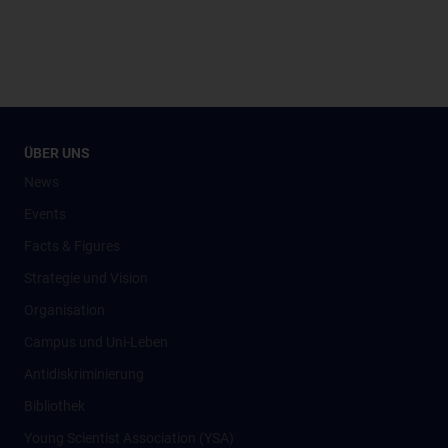
ÜBER UNS
News
Events
Facts & Figures
Strategie und Vision
Organisation
Campus und Uni-Leben
Antidiskriminierung
Bibliothek
Young Scientist Association (YSA)