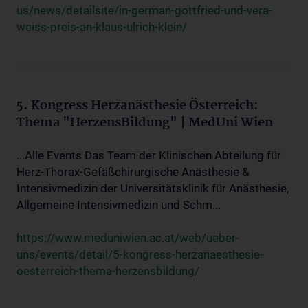
us/news/detailsite/in-german-gottfried-und-vera-
weiss-preis-an-klaus-ulrich-klein/
5. Kongress Herzanästhesie Österreich:
Thema "HerzensBildung" | MedUni Wien
...Alle Events Das Team der Klinischen Abteilung für
Herz-Thorax-Gefäßchirurgische Anästhesie &
Intensivmedizin der Universitätsklinik für Anästhesie,
Allgemeine Intensivmedizin und Schm...
https://www.meduniwien.ac.at/web/ueber-
uns/events/detail/5-kongress-herzanaesthesie-
oesterreich-thema-herzensbildung/