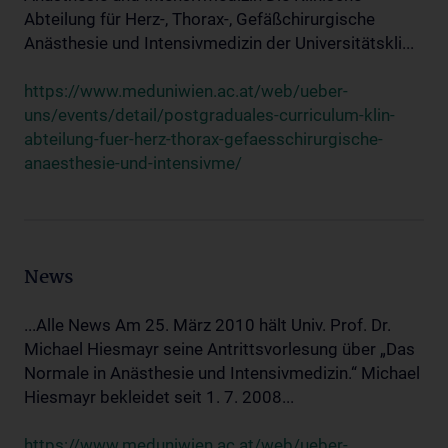
Abteilung für Herz-, Thorax-, Gefäßchirurgische
Anästhesie und Intensivmedizin der Universitätskli...
https://www.meduniwien.ac.at/web/ueber-
uns/events/detail/postgraduales-curriculum-klin-
abteilung-fuer-herz-thorax-gefaesschirurgische-
anaesthesie-und-intensivme/
News
...Alle News Am 25. März 2010 hält Univ. Prof. Dr.
Michael Hiesmayr seine Antrittsvorlesung über „Das
Normale in Anästhesie und Intensivmedizin.“ Michael
Hiesmayr bekleidet seit 1. 7. 2008...
https://www.meduniwien.ac.at/web/ueber-