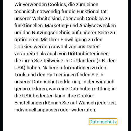
Wir verwenden Cookies, die zum einen
Graduiertentraining
technisch notwendig für die Funktionalität
Dual Career
unserer Website sind, aber auch Cookies zu
funktionellen, Marketing- und Analysezwecken
Trusted Reseach - Research Security - Foreign Interference
um das Nutzungserlebnis auf unserer Seite zu
UNESCO Lehrstuhl für Bioethik
optimieren. Mit Ihrer Einwilligung zu den
MUVI
Cookies werden sowohl von uns Daten
verarbeitet als auch von Drittanbieter:innen,
die ihren Sitz teilweise in Drittländern (z.B. den
USA) haben. Nähere Informationen zu den
Folgen Sie uns auf
Tools und den Partner:innen finden Sie in
unserer Datenschutzerklärung, in der wir auch
genau erklären, was eine Datenübermittlung in
die USA bedeuten kann. Ihre Cookie-
Einstellungen können Sie auf Wunsch jederzeit
individuell anpassen oder widerrufen.
PRESSE
JOBS
Datenschutz
MEDUNI SHOP