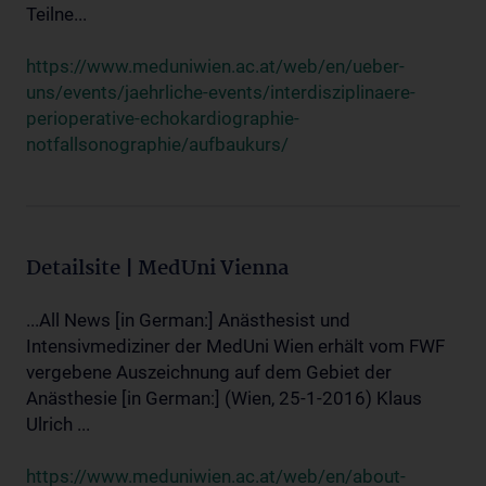
Teilne...
https://www.meduniwien.ac.at/web/en/ueber-
uns/events/jaehrliche-events/interdisziplinaere-
perioperative-echokardiographie-
notfallsonographie/aufbaukurs/
Detailsite | MedUni Vienna
...All News [in German:] Anästhesist und
Intensivmediziner der MedUni Wien erhält vom FWF
vergebene Auszeichnung auf dem Gebiet der
Anästhesie [in German:] (Wien, 25-1-2016) Klaus
Ulrich ...
https://www.meduniwien.ac.at/web/en/about-