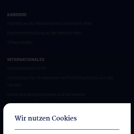
KARRIERE
Karriere an der Medizinischen Universität Wien
Karriereentwicklung an der MedUni Wien
Offene Stellen
INTERNATIONALES
Internationales Profil
Information für Studierende mit Flüchtlingsstatus aus der
Ukraine
Universitätskooperationen und Netzwerke
Internationale Kooperationen
Adjunct Professorships
Wir nutzen Cookies
Student & Staff Exchange
Das KPJ der MedUni Wien