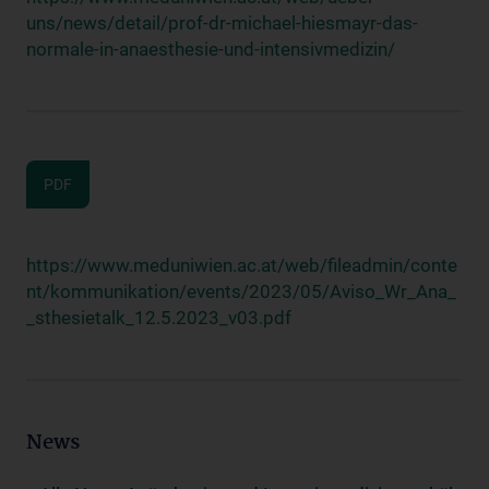
uns/news/detail/prof-dr-michael-hiesmayr-das-
normale-in-anaesthesie-und-intensivmedizin/
PDF
https://www.meduniwien.ac.at/web/fileadmin/conte
nt/kommunikation/events/2023/05/Aviso_Wr_Ana_
_sthesietalk_12.5.2023_v03.pdf
News