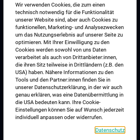
Wir verwenden Cookies, die zum einen
Graduiertentraining
technisch notwendig für die Funktionalität
Dual Career
unserer Website sind, aber auch Cookies zu
funktionellen, Marketing- und Analysezwecken
Trusted Reseach - Research Security - Foreign Interference
um das Nutzungserlebnis auf unserer Seite zu
UNESCO Lehrstuhl für Bioethik
optimieren. Mit Ihrer Einwilligung zu den
MUVI
Cookies werden sowohl von uns Daten
verarbeitet als auch von Drittanbieter:innen,
die ihren Sitz teilweise in Drittländern (z.B. den
USA) haben. Nähere Informationen zu den
Folgen Sie uns auf
Tools und den Partner:innen finden Sie in
unserer Datenschutzerklärung, in der wir auch
genau erklären, was eine Datenübermittlung in
die USA bedeuten kann. Ihre Cookie-
Einstellungen können Sie auf Wunsch jederzeit
individuell anpassen oder widerrufen.
PRESSE
JOBS
Datenschutz
MEDUNI SHOP