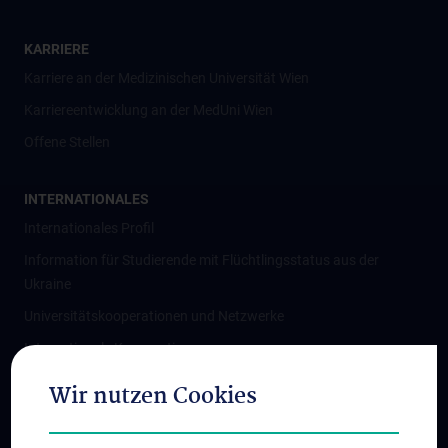
KARRIERE
Karriere an der Medizinischen Universität Wien
Karriereentwicklung an der MedUni Wien
Offene Stellen
INTERNATIONALES
Internationales Profil
Information für Studierende mit Flüchtlingsstatus aus der
Ukraine
Universitätskooperationen und Netzwerke
Internationale Kooperationen
Adjunct Professorships
Wir nutzen Cookies
Student & Staff Exchange
Das KPJ der MedUni Wien