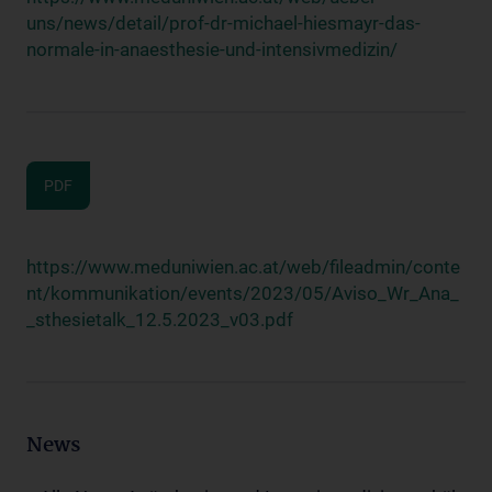
uns/news/detail/prof-dr-michael-hiesmayr-das-
normale-in-anaesthesie-und-intensivmedizin/
PDF
https://www.meduniwien.ac.at/web/fileadmin/conte
nt/kommunikation/events/2023/05/Aviso_Wr_Ana_
_sthesietalk_12.5.2023_v03.pdf
News