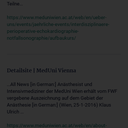
Teilne...
https://www.meduniwien.ac.at/web/en/ueber-
uns/events/jaehrliche-events/interdisziplinaere-
perioperative-echokardiographie-
notfallsonographie/aufbaukurs/
Detailsite | MedUni Vienna
...All News [in German:] Anästhesist und
Intensivmediziner der MedUni Wien erhält vom FWF
vergebene Auszeichnung auf dem Gebiet der
Anästhesie [in German:] (Wien, 25-1-2016) Klaus
Ulrich ...
https://www.meduniwien.ac.at/web/en/about-