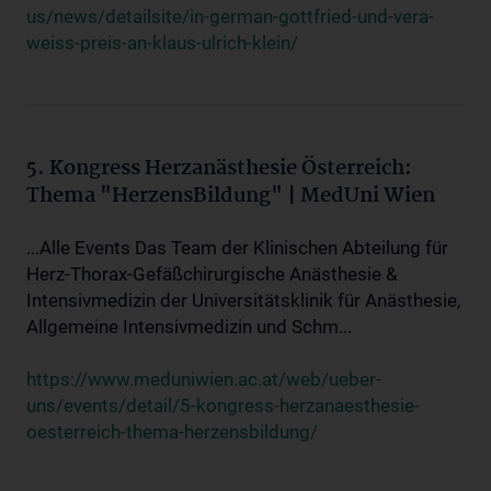
us/news/detailsite/in-german-gottfried-und-vera-
weiss-preis-an-klaus-ulrich-klein/
5. Kongress Herzanästhesie Österreich:
Thema "HerzensBildung" | MedUni Wien
...Alle Events Das Team der Klinischen Abteilung für
Herz-Thorax-Gefäßchirurgische Anästhesie &
Intensivmedizin der Universitätsklinik für Anästhesie,
Allgemeine Intensivmedizin und Schm...
https://www.meduniwien.ac.at/web/ueber-
uns/events/detail/5-kongress-herzanaesthesie-
oesterreich-thema-herzensbildung/