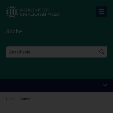
Skip
to
main
content
Suche
Home
Suche