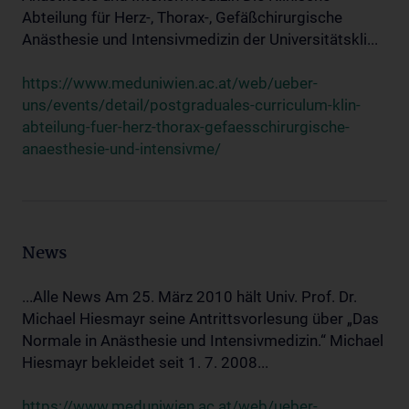
Abteilung für Herz-, Thorax-, Gefäßchirurgische
Anästhesie und Intensivmedizin der Universitätskli...
https://www.meduniwien.ac.at/web/ueber-
uns/events/detail/postgraduales-curriculum-klin-
abteilung-fuer-herz-thorax-gefaesschirurgische-
anaesthesie-und-intensivme/
News
...Alle News Am 25. März 2010 hält Univ. Prof. Dr.
Michael Hiesmayr seine Antrittsvorlesung über „Das
Normale in Anästhesie und Intensivmedizin.“ Michael
Hiesmayr bekleidet seit 1. 7. 2008...
https://www.meduniwien.ac.at/web/ueber-