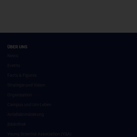
ÜBER UNS
News
Events
Facts & Figures
Strategie und Vision
Organisation
Campus und Uni-Leben
Antidiskriminierung
Bibliothek
Young Scientist Association (YSA)