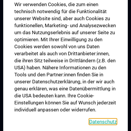
Wir verwenden Cookies, die zum einen
Graduiertentraining
technisch notwendig für die Funktionalität
Dual Career
unserer Website sind, aber auch Cookies zu
funktionellen, Marketing- und Analysezwecken
Trusted Reseach - Research Security - Foreign Interference
um das Nutzungserlebnis auf unserer Seite zu
UNESCO Lehrstuhl für Bioethik
optimieren. Mit Ihrer Einwilligung zu den
MUVI
Cookies werden sowohl von uns Daten
verarbeitet als auch von Drittanbieter:innen,
die ihren Sitz teilweise in Drittländern (z.B. den
USA) haben. Nähere Informationen zu den
Folgen Sie uns auf
Tools und den Partner:innen finden Sie in
unserer Datenschutzerklärung, in der wir auch
genau erklären, was eine Datenübermittlung in
die USA bedeuten kann. Ihre Cookie-
Einstellungen können Sie auf Wunsch jederzeit
individuell anpassen oder widerrufen.
PRESSE
JOBS
Datenschutz
MEDUNI SHOP