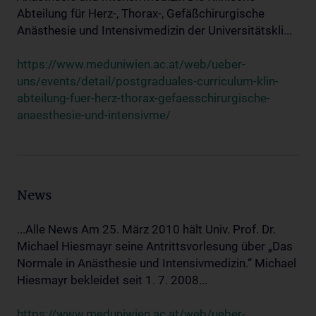
Abteilung für Herz-, Thorax-, Gefäßchirurgische
Anästhesie und Intensivmedizin der Universitätskli...
https://www.meduniwien.ac.at/web/ueber-
uns/events/detail/postgraduales-curriculum-klin-
abteilung-fuer-herz-thorax-gefaesschirurgische-
anaesthesie-und-intensivme/
News
...Alle News Am 25. März 2010 hält Univ. Prof. Dr.
Michael Hiesmayr seine Antrittsvorlesung über „Das
Normale in Anästhesie und Intensivmedizin.“ Michael
Hiesmayr bekleidet seit 1. 7. 2008...
https://www.meduniwien.ac.at/web/ueber-