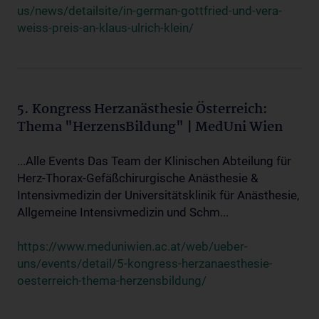
us/news/detailsite/in-german-gottfried-und-vera-
weiss-preis-an-klaus-ulrich-klein/
5. Kongress Herzanästhesie Österreich:
Thema "HerzensBildung" | MedUni Wien
...Alle Events Das Team der Klinischen Abteilung für
Herz-Thorax-Gefäßchirurgische Anästhesie &
Intensivmedizin der Universitätsklinik für Anästhesie,
Allgemeine Intensivmedizin und Schm...
https://www.meduniwien.ac.at/web/ueber-
uns/events/detail/5-kongress-herzanaesthesie-
oesterreich-thema-herzensbildung/