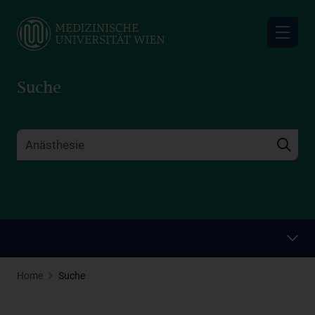
Skip
to
main
content
Suche
Home
Suche