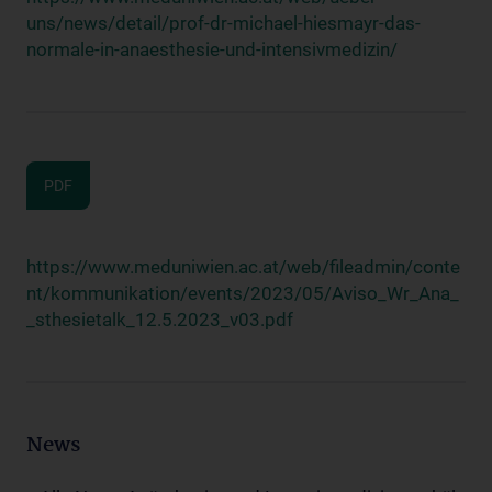
uns/news/detail/prof-dr-michael-hiesmayr-das-
normale-in-anaesthesie-und-intensivmedizin/
PDF
https://www.meduniwien.ac.at/web/fileadmin/conte
nt/kommunikation/events/2023/05/Aviso_Wr_Ana_
_sthesietalk_12.5.2023_v03.pdf
News