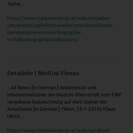
Teilne...
https://www.meduniwien.ac.at/web/en/ueber-
uns/events/jaehrliche-events/interdisziplinaere-
perioperative-echokardiographie-
notfallsonographie/aufbaukurs/
Detailsite | MedUni Vienna
...All News [in German:] Anästhesist und
Intensivmediziner der MedUni Wien erhält vom FWF
vergebene Auszeichnung auf dem Gebiet der
Anästhesie [in German:] (Wien, 25-1-2016) Klaus
Ulrich ...
https://www.meduniwien.ac.at/web/en/about-