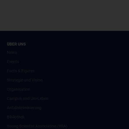
ÜBER UNS
News
Events
Facts & Figures
Strategie und Vision
Organisation
Campus und Uni-Leben
Antidiskriminierung
Bibliothek
Young Scientist Association (YSA)