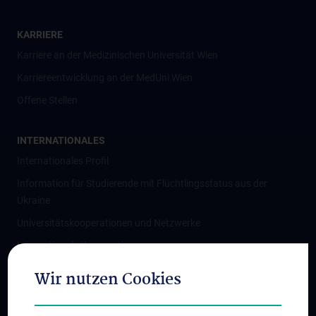
KARRIERE
Karriere an der Medizinischen Universität Wien
Karriereentwicklung an der MedUni Wien
Offene Stellen
INTERNATIONALES
Internationales Profil
Information für Studierende mit Flüchtlingsstatus aus der
Ukraine
Universitätskooperationen und Netzwerke
Internationale Kooperationen
Adjunct Professorships
Wir nutzen Cookies
Student & Staff Exchange
Das KPJ der MedUni Wien