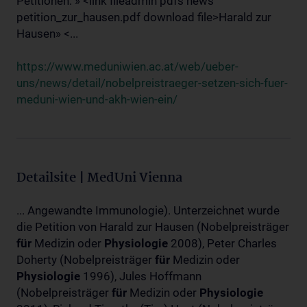
Petitionen: » <link fileadmin pdfs news
petition_zur_hausen.pdf download file>Harald zur
Hausen» <...
https://www.meduniwien.ac.at/web/ueber-
uns/news/detail/nobelpreistraeger-setzen-sich-fuer-
meduni-wien-und-akh-wien-ein/
Detailsite | MedUni Vienna
... Angewandte Immunologie). Unterzeichnet wurde
die Petition von Harald zur Hausen (Nobelpreisträger
für
Medizin oder
Physiologie
2008), Peter Charles
Doherty (Nobelpreisträger
für
Medizin oder
Physiologie
1996), Jules Hoffmann
(Nobelpreisträger
für
Medizin oder
Physiologie