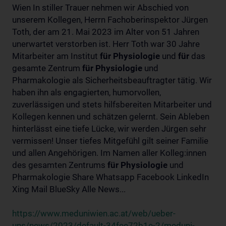
Wien In stiller Trauer nehmen wir Abschied von
unserem Kollegen, Herrn Fachoberinspektor Jürgen
Toth, der am 21. Mai 2023 im Alter von 51 Jahren
unerwartet verstorben ist. Herr Toth war 30 Jahre
Mitarbeiter am Institut
für
Physiologie
und
für
das
gesamte Zentrum
für
Physiologie
und
Pharmakologie als Sicherheitsbeauftragter tätig. Wir
haben ihn als engagierten, humorvollen,
zuverlässigen und stets hilfsbereiten Mitarbeiter und
Kollegen kennen und schätzen gelernt. Sein Ableben
hinterlässt eine tiefe Lücke, wir werden Jürgen sehr
vermissen! Unser tiefes Mitgefühl gilt seiner Familie
und allen Angehörigen. Im Namen aller Kolleg:innen
des gesamten Zentrums
für
Physiologie
und
Pharmakologie Share Whatsapp Facebook LinkedIn
Xing Mail BlueSky Alle News...
https://www.meduniwien.ac.at/web/ueber-
uns/news/2023/default-34fee72b1e-2/meduni-