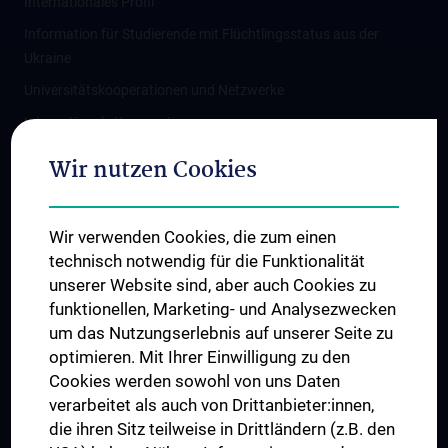
Internationales Profil
Information für Studierende mit Flüchtlingsstatus aus der
Ukraine
Universitätskooperationen und Netzwerke
Internationale Kooperationen
Adjunct Professorships
Wir nutzen Cookies
Student & Staff Exchange
Das KPJ der MedUni Wien
Wir verwenden Cookies, die zum einen
Graduiertentraining
technisch notwendig für die Funktionalität
Dual Career
unserer Website sind, aber auch Cookies zu
funktionellen, Marketing- und Analysezwecken
Trusted Reseach - Research Security - Foreign Interference
um das Nutzungserlebnis auf unserer Seite zu
UNESCO Lehrstuhl für Bioethik
optimieren. Mit Ihrer Einwilligung zu den
MUVI
Cookies werden sowohl von uns Daten
verarbeitet als auch von Drittanbieter:innen,
die ihren Sitz teilweise in Drittländern (z.B. den