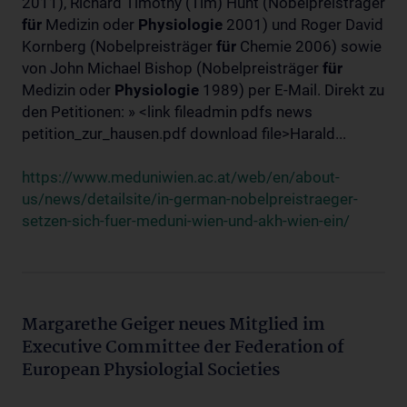
2011), Richard Timothy (Tim) Hunt (Nobelpreisträger
für
Medizin oder
Physiologie
2001) und Roger David
Kornberg (Nobelpreisträger
für
Chemie 2006) sowie
von John Michael Bishop (Nobelpreisträger
für
Medizin oder
Physiologie
1989) per E-Mail. Direkt zu
den Petitionen: » <link fileadmin pdfs news
petition_zur_hausen.pdf download file>Harald...
https://www.meduniwien.ac.at/web/en/about-
us/news/detailsite/in-german-nobelpreistraeger-
setzen-sich-fuer-meduni-wien-und-akh-wien-ein/
Margarethe Geiger neues Mitglied im
Executive Committee der Federation of
European Physiologial Societies