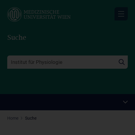
Skip
to
main
content
Suche
Home
Suche