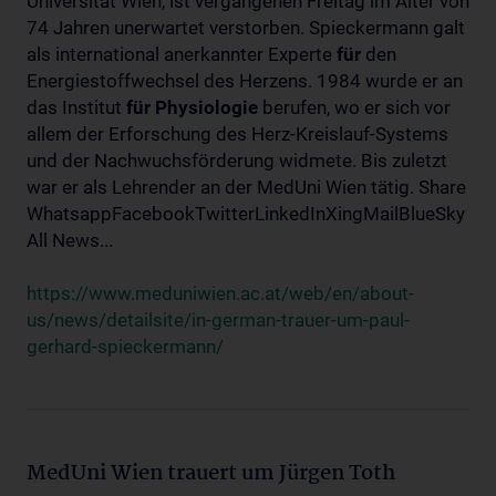
Universität Wien, ist vergangenen Freitag im Alter von
74 Jahren unerwartet verstorben. Spieckermann galt
als international anerkannter Experte
für
den
Energiestoffwechsel des Herzens. 1984 wurde er an
das Institut
für
Physiologie
berufen, wo er sich vor
allem der Erforschung des Herz-Kreislauf-Systems
und der Nachwuchsförderung widmete. Bis zuletzt
war er als Lehrender an der MedUni Wien tätig. Share
WhatsappFacebookTwitterLinkedInXingMailBlueSky
All News...
https://www.meduniwien.ac.at/web/en/about-
us/news/detailsite/in-german-trauer-um-paul-
gerhard-spieckermann/
MedUni Wien trauert um Jürgen Toth