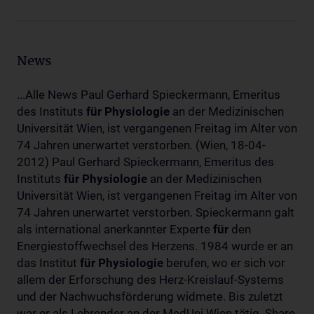
News
...Alle News Paul Gerhard Spieckermann, Emeritus
des Instituts
für
Physiologie
an der Medizinischen
Universität Wien, ist vergangenen Freitag im Alter von
74 Jahren unerwartet verstorben. (Wien, 18-04-
2012) Paul Gerhard Spieckermann, Emeritus des
Instituts
für
Physiologie
an der Medizinischen
Universität Wien, ist vergangenen Freitag im Alter von
74 Jahren unerwartet verstorben. Spieckermann galt
als international anerkannter Experte
für
den
Energiestoffwechsel des Herzens. 1984 wurde er an
das Institut
für
Physiologie
berufen, wo er sich vor
allem der Erforschung des Herz-Kreislauf-Systems
und der Nachwuchsförderung widmete. Bis zuletzt
war er als Lehrender an der MedUni Wien tätig. Share