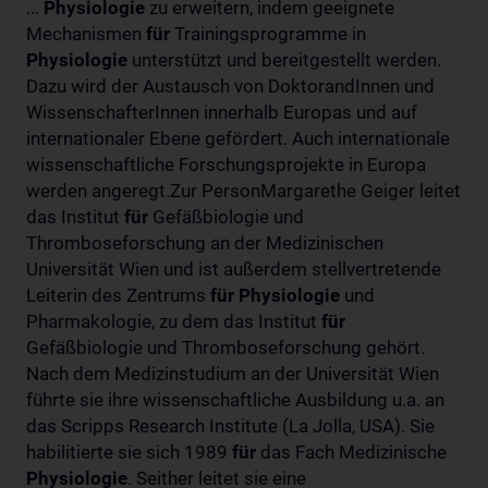
...
Physiologie
zu erweitern, indem geeignete
Mechanismen
für
Trainingsprogramme in
Physiologie
unterstützt und bereitgestellt werden.
Dazu wird der Austausch von DoktorandInnen und
WissenschafterInnen innerhalb Europas und auf
internationaler Ebene gefördert. Auch internationale
wissenschaftliche Forschungsprojekte in Europa
werden angeregt.Zur PersonMargarethe Geiger leitet
das Institut
für
Gefäßbiologie und
Thromboseforschung an der Medizinischen
Universität Wien und ist außerdem stellvertretende
Leiterin des Zentrums
für
Physiologie
und
Pharmakologie, zu dem das Institut
für
Gefäßbiologie und Thromboseforschung gehört.
Nach dem Medizinstudium an der Universität Wien
führte sie ihre wissenschaftliche Ausbildung u.a. an
das Scripps Research Institute (La Jolla, USA). Sie
habilitierte sie sich 1989
für
das Fach Medizinische
Physiologie
. Seither leitet sie eine