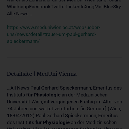
WhatsappFacebookTwitterLinkedInXingMailBlueSky
Alle News...
https://www.meduniwien.ac.at/web/ueber-
uns/news/detail/trauer-um-paul-gerhard-
spieckermann/
Detailsite | MedUni Vienna
...All News Paul Gerhard Spieckermann, Emeritus des
Instituts
für
Physiologie
an der Medizinischen
Universität Wien, ist vergangenen Freitag im Alter von
74 Jahren unerwartet verstorben. [in German:] (Wien,
18-04-2012) Paul Gerhard Spieckermann, Emeritus
des Instituts
für
Physiologie
an der Medizinischen