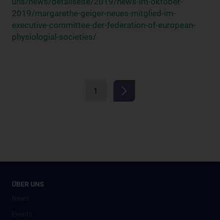
uns/news/detailseite/2019/news-im-oktober-
2019/margarethe-geiger-neues-mitglied-im-
executive-committee-der-federation-of-european-
physiologial-societies/
1
ÜBER UNS
News
Events